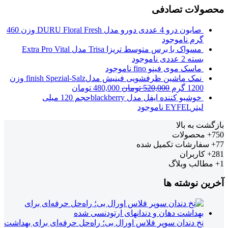
محصولات تصادفی
صابون درو 4 عددی دورو مدل DURU Floral Fresh وزن 460
گرم
ناموجود
مسواک با برس متوسط تریزا Trisa مدل Extra Pro Vital
بسته 2 عددی
ناموجود
ماسک موی فینو fino
ناموجود
نمک ماشین ظرفشویی فینیش مدلfinish Spezial-Salz وزن
1200 گرم
520,000
تومان
480,000
تومان
خوشبو کننده ایفل مدل blackberryحجم 120 میلی
لیترEYFEL
ناموجود
بازگشت به بالا
750+
محصولات
77+
سفارشات تکمیل شده
281+
کاربران
1+
مطالب وبلاگ
آخرین نوشته ها
نخ دندان سوپر فلاس اورال بی؛ راه‌حل حرفه‌ای برای بهداشت