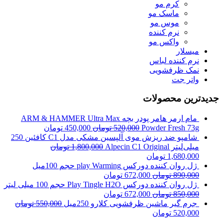
کرم مو
ماسک مو
موس مو
نرم کننده
واکس مو
میسلار
نرم کننده لباس
نمک ظرفشویی
واتر جت
جدیدترین محصولات
مام ارمر هامر پودر بچه ARM & HAMMER Ultra Max
Powder Fresh 73g
520,000
تومان
450,000
تومان
شامپو ضد ریزش موی آلپسین مشکی مدل C1 کافئین 250
میلی‌لیتر Alpecin C1 Original
1,800,000
تومان
1,680,000
تومان
ژل روان کننده دورکس play Warming حجم 100میل
890,000
تومان
672,000
تومان
ژل روان کننده دورکس Play Tingle H2O حجم 100 میلی لیتر
850,000
تومان
672,000
تومان
جرم گیر ماشین ظرفشویی کلارو 250میل
550,000
تومان
520,000
تومان