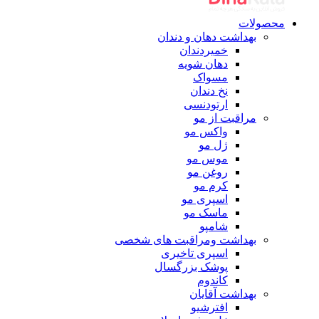
محصولات
بهداشت دهان و دندان
خمیردندان
دهان شویه
مسواک
نخ دندان
ارتودنسی
مراقبت از مو
واکس مو
ژل مو
موس مو
روغن مو
کرم مو
اسپری مو
ماسک مو
شامپو
بهداشت ومراقبت های شخصی
اسپری تاخیری
پوشک بزرگسال
کاندوم
بهداشت آقایان
افترشیو