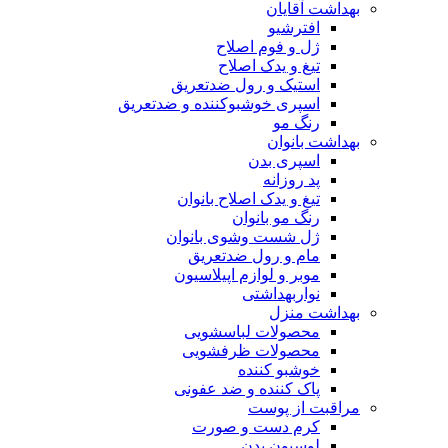
بهداشت آقایان
افترشیو
ژل و فوم اصلاح
تیغ و یدک اصلاح
استیک و رول ضدتعریق
اسپری خوشبوکننده و ضدتعریق
رنگ مو
بهداشت بانوان
اسپری بدن
پد روزانه
تیغ و یدک اصلاح بانوان
رنگ مو بانوان
ژل شست وشوی بانوان
مام و رول ضدتعریق
موبر و لوازم اپیلاسیون
نواربهداشتی
بهداشت منزل
محصولات لباسشویی
محصولات ظرفشویی
خوشبو کننده
پاک کننده و ضد عفونی
مراقبت از پوست
کرم دست و صورت
لوسیون بدن