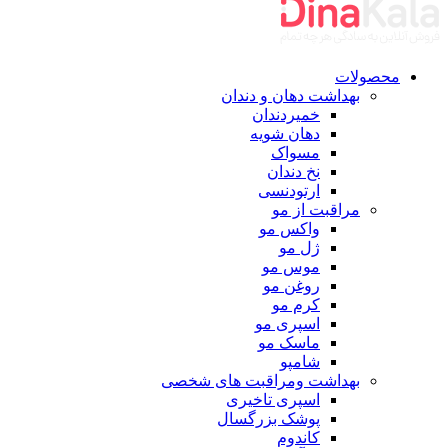
محصولات
بهداشت دهان و دندان
خمیردندان
دهان شویه
مسواک
نخ دندان
ارتودنسی
مراقبت از مو
واکس مو
ژل مو
موس مو
روغن مو
کرم مو
اسپری مو
ماسک مو
شامپو
بهداشت ومراقبت های شخصی
اسپری تاخیری
پوشک بزرگسال
کاندوم