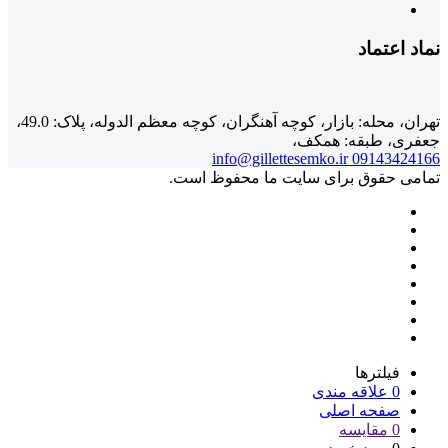
نماد اعتماد
تهران، محله: بازار، کوچه آهنگران، کوچه معظم الدوله، پلاک: 49.0،
جعفری، طبقه: همکف،
info@gillettesemko.ir
09143424166
تمامی حقوق برای سایت ما محفوظ است.
فیلترها
0
علاقه مندی
صفحه اصلی
0
مقایسه