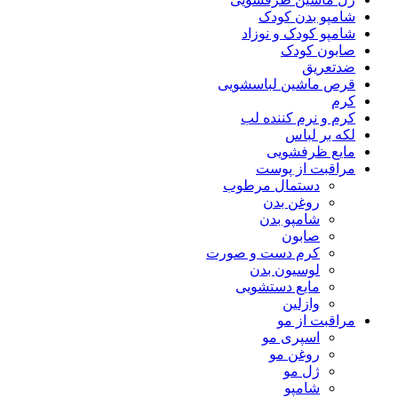
شامپو بدن کودک
شامپو کودک و نوزاد
صابون کودک
ضدتعریق
قرص ماشین لباسشویی
کرم
کرم و نرم کننده لب
لکه بر لباس
مایع ظرفشویی
مراقبت از پوست
دستمال مرطوب
روغن بدن
شامپو بدن
صابون
کرم دست و صورت
لوسیون بدن
مایع دستشویی
وازلین
مراقبت از مو
اسپری مو
روغن مو
ژل مو
شامپو