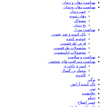
بهداشت دهان و دندان
بهداشت دهان ودندان
خمیردندان
دهان شویه
مسواک
نخ دندان
بهداشت منزل
پاک کننده و ضد عفونی
خوشبو کننده
قرص ظرفشويي
محصولات ظرفشویی
محصولات لباسشویی
بهداشت و سلامت
بهداشت ومراقبت های شخصی
اسپری تاخیری
پوشک بزرگسال
کاندوم
بوگیر
پاک کننده آرایش
تونر
جلادهنده
چیکو
خمیر اصلاح
ژل ماشین ظرفشویی