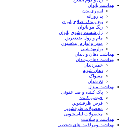
بهداشت بانوان
اسپری بدن
پد روزانه
تیغ و یدک اصلاح بانوان
رنگ مو بانوان
ژل شست وشوی بانوان
مام و رول ضدتعریق
موبر و لوازم اپیلاسیون
نواربهداشتی
بهداشت دهان و دندان
بهداشت دهان ودندان
خمیردندان
دهان شویه
مسواک
نخ دندان
بهداشت منزل
پاک کننده و ضد عفونی
خوشبو کننده
قرص ظرفشويي
محصولات ظرفشویی
محصولات لباسشویی
بهداشت و سلامت
بهداشت ومراقبت های شخصی