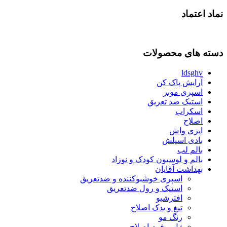
نماد اعتماد
دسته های محصولات
ldsghv
آرایش پاک کن
اسپری موبر
استیک ضد تعریق
اسکراب
اصلاح
ایزی واش
بادی اسپلش
بالم لب
بالم و لوسیون کودک و نوزاد
بهداشت آقایان
اسپری خوشبوکننده و ضدتعریق
استیک و رول ضدتعریق
افترشیو
تیغ و یدک اصلاح
رنگ مو
ژل و فوم اصلاح