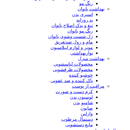
رنگ مو
بهداشت بانوان
اسپری بدن
پد روزانه
تیغ و یدک اصلاح بانوان
رنگ مو بانوان
ژل شست وشوی بانوان
مام و رول ضدتعریق
موبر و لوازم اپیلاسیون
نواربهداشتی
بهداشت منزل
محصولات لباسشویی
محصولات ظرفشویی
خوشبو کننده
پاک کننده و ضد عفونی
مراقبت از پوست
کرم دست و صورت
لوسیون بدن
شامپو بدن
صابون
وازلین
دستمال مرطوب
مایع دستشویی