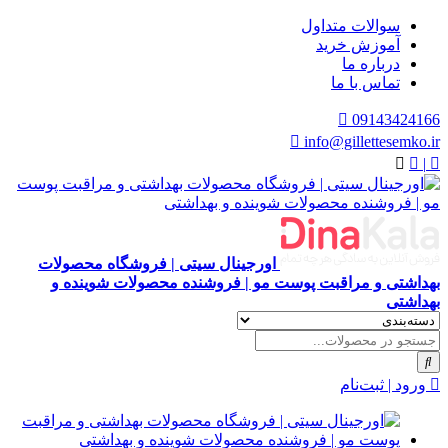
سوالات متداول
آموزش خرید
درباره ما
تماس با ما
09143424166
info@gillettesemko.ir
|
اورجینال سیتی | فروشگاه محصولات
بهداشتی و مراقبت پوست مو | فروشنده محصولات شوینده و
بهداشتی
ورود | ثبت‌نام