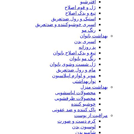
افترشیو
ژل و فوم اصلاح
تیغ و یدک اصلاح
استیک و رول ضدتعریق
اسپری خوشبوکننده و ضدتعریق
رنگ مو
بهداشت بانوان
اسپری بدن
پد روزانه
تیغ و یدک اصلاح بانوان
رنگ مو بانوان
ژل شست وشوی بانوان
مام و رول ضدتعریق
موبر و لوازم اپیلاسیون
نواربهداشتی
بهداشت منزل
محصولات لباسشویی
محصولات ظرفشویی
خوشبو کننده
پاک کننده و ضد عفونی
مراقبت از پوست
کرم دست و صورت
لوسیون بدن
شامپو بدن