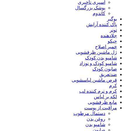
اسپری تاخیری
پوشک بزرگسال
کاندوم
بوگیر
پاک کننده آرایش
تونر
جلادهنده
چیکو
خمیر اصلاح
ژل ماشین ظرفشویی
شامپو بدن کودک
شامپو کودک و نوزاد
صابون کودک
ضدتعریق
قرص ماشین لباسشویی
کرم
کرم و نرم کننده لب
لکه بر لباس
مایع ظرفشویی
مراقبت از پوست
دستمال مرطوب
روغن بدن
شامپو بدن
صابون