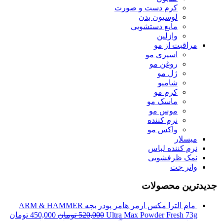
کرم دست و صورت
لوسیون بدن
مایع دستشویی
وازلین
مراقبت از مو
اسپری مو
روغن مو
ژل مو
شامپو
کرم مو
ماسک مو
موس مو
نرم کننده
واکس مو
میسلار
نرم کننده لباس
نمک ظرفشویی
واتر جت
جدیدترین محصولات
مام الترا مکس ارمر هامر پودر بچه ARM & HAMMER
Ultra Max Powder Fresh 73g
520,000
تومان
450,000
تومان