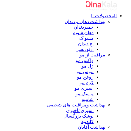
محصولات
بهداشت دهان و دندان
خمیردندان
دهان شویه
مسواک
نخ دندان
ارتودنسی
مراقبت از مو
واکس مو
ژل مو
موس مو
روغن مو
کرم مو
اسپری مو
ماسک مو
شامپو
بهداشت ومراقبت های شخصی
اسپری تاخیری
پوشک بزرگسال
کاندوم
بهداشت آقایان