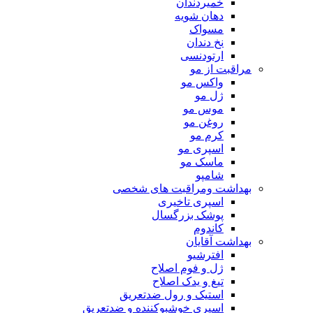
خمیردندان
دهان شویه
مسواک
نخ دندان
ارتودنسی
مراقبت از مو
واکس مو
ژل مو
موس مو
روغن مو
کرم مو
اسپری مو
ماسک مو
شامپو
بهداشت ومراقبت های شخصی
اسپری تاخیری
پوشک بزرگسال
کاندوم
بهداشت آقایان
افترشیو
ژل و فوم اصلاح
تیغ و یدک اصلاح
استیک و رول ضدتعریق
اسپری خوشبوکننده و ضدتعریق