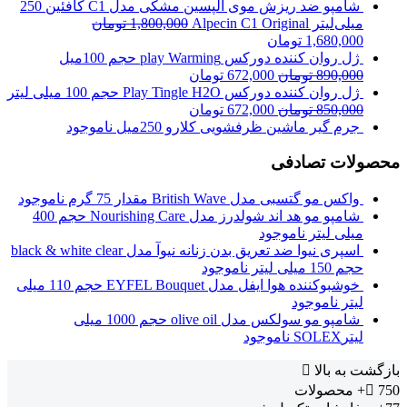
شامپو ضد ریزش موی آلپسین مشکی مدل C1 کافئین 250
میلی‌لیتر Alpecin C1 Original
1,800,000
تومان
1,680,000
تومان
ژل روان کننده دورکس play Warming حجم 100میل
890,000
تومان
672,000
تومان
ژل روان کننده دورکس Play Tingle H2O حجم 100 میلی لیتر
850,000
تومان
672,000
تومان
جرم گیر ماشین ظرفشویی کلارو 250میل
ناموجود
محصولات تصادفی
واکس مو گتسبی مدل British Wave مقدار 75 گرم
ناموجود
شامپو مو هد اند شولدرز مدل Nourishing Care حجم 400
میلی لیتر
ناموجود
اسپری نیوا ضد تعریق بدن زنانه نیوآ مدل black & white clear
حجم 150 میلی لیتر
ناموجود
خوشبوکننده هوا ایفل مدل EYFEL Bouquet حجم 110 میلی
لیتر
ناموجود
شامپو مو سولکس مدل olive oil حجم 1000 میلی
لیترSOLEX
ناموجود
بازگشت به بالا
750+
محصولات