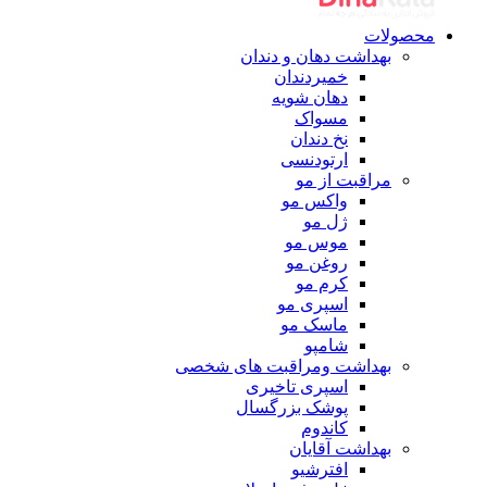
محصولات
بهداشت دهان و دندان
خمیردندان
دهان شویه
مسواک
نخ دندان
ارتودنسی
مراقبت از مو
واکس مو
ژل مو
موس مو
روغن مو
کرم مو
اسپری مو
ماسک مو
شامپو
بهداشت ومراقبت های شخصی
اسپری تاخیری
پوشک بزرگسال
کاندوم
بهداشت آقایان
افترشیو