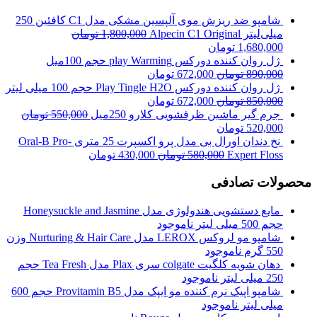
شامپو ضد ریزش موی آلپسین مشکی مدل C1 کافئین 250
میلی‌لیتر Alpecin C1 Original
1,800,000
تومان
1,680,000
تومان
ژل روان کننده دورکس play Warming حجم 100میل
890,000
تومان
672,000
تومان
ژل روان کننده دورکس Play Tingle H2O حجم 100 میلی لیتر
850,000
تومان
672,000
تومان
جرم گیر ماشین ظرفشویی کلارو 250میل
550,000
تومان
520,000
تومان
نخ دندان اورال بی مدل پرو اکسپرت 25 متری Oral-B Pro-
Expert Floss
580,000
تومان
430,000
تومان
محصولات تصادفی
مایع دستشویی هندولوژی مدل Honeysuckle and Jasmine
حجم 500 میلی لیتر
ناموجود
شامپو مو لروکس LEROX مدل Nurturing & Hair Care وزن
550 گرم
ناموجود
دهان شویه کلگیت colgate سری Plax مدل Tea Fresh حجم
250 میلی لیتر
ناموجود
شامپو اپیک نرم کننده مو ایپک مدل Provitamin B5 حجم 600
میلی لیتر
ناموجود