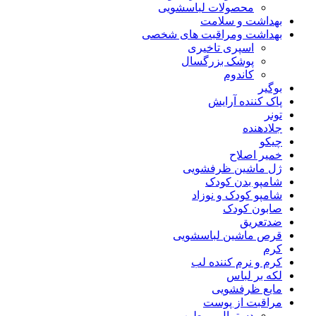
محصولات لباسشویی
بهداشت و سلامت
بهداشت ومراقبت های شخصی
اسپری تاخیری
پوشک بزرگسال
کاندوم
بوگیر
پاک کننده آرایش
تونر
جلادهنده
چیکو
خمیر اصلاح
ژل ماشین ظرفشویی
شامپو بدن کودک
شامپو کودک و نوزاد
صابون کودک
ضدتعریق
قرص ماشین لباسشویی
کرم
کرم و نرم کننده لب
لکه بر لباس
مایع ظرفشویی
مراقبت از پوست
دستمال مرطوب