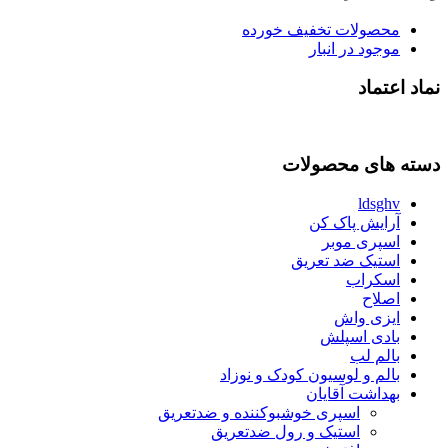
محصولات تخفیف خورده
موجود در انبار
نماد اعتماد
دسته های محصولات
ldsghv
آرایش پاک کن
اسپری موبر
استیک ضد تعریق
اسکراب
اصلاح
ایزی واش
بادی اسپلش
بالم لب
بالم و لوسیون کودک و نوزاد
بهداشت آقایان
اسپری خوشبوکننده و ضدتعریق
استیک و رول ضدتعریق