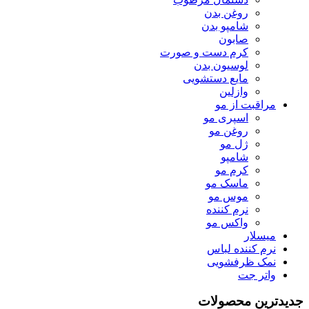
روغن بدن
شامپو بدن
صابون
کرم دست و صورت
لوسیون بدن
مایع دستشویی
وازلین
مراقبت از مو
اسپری مو
روغن مو
ژل مو
شامپو
کرم مو
ماسک مو
موس مو
نرم کننده
واکس مو
میسلار
نرم کننده لباس
نمک ظرفشویی
واتر جت
جدیدترین محصولات