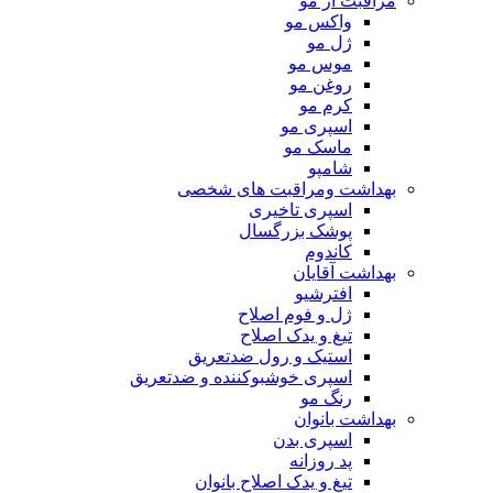
مراقبت از مو
واکس مو
ژل مو
موس مو
روغن مو
کرم مو
اسپری مو
ماسک مو
شامپو
بهداشت ومراقبت های شخصی
اسپری تاخیری
پوشک بزرگسال
کاندوم
بهداشت آقایان
افترشیو
ژل و فوم اصلاح
تیغ و یدک اصلاح
استیک و رول ضدتعریق
اسپری خوشبوکننده و ضدتعریق
رنگ مو
بهداشت بانوان
اسپری بدن
پد روزانه
تیغ و یدک اصلاح بانوان