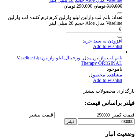
Vaseline مدل Aloe حجم 20 میلی لیتر
310,000
تومان
290,000
تومان
تعداد: بالم لب وازلین لبلو وازلین کرم نرم کننده لب وازلین
Vaseline مدل Aloe حجم 20 میلی لیتر
افزودن به سبد خرید
Add to wishlist
بالم لب وازلین مدل اورجینال لبلو وازلین Vaseline Lip
Therapy ORIGINAL
ناموجود
مشاهده محصول
Add to wishlist
بارگذاری محصولات بیشتر
فیلتر براساس قیمت:
قیمت کمتر
قیمت بیشتر
فیلتر
وضعیت انبار