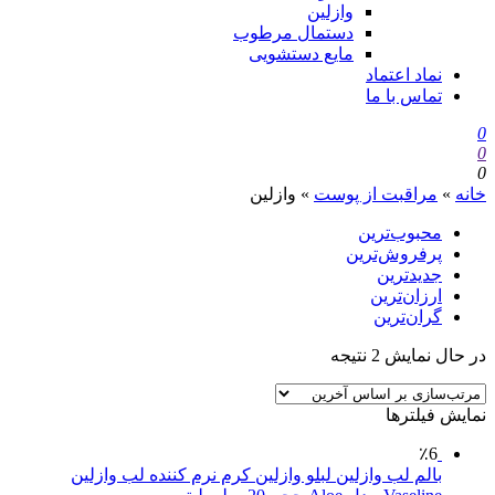
وازلین
دستمال مرطوب
مایع دستشویی
نماد اعتماد
تماس با ما
0
0
0
خانه
»
مراقبت از پوست
»
وازلین
محبوب‌ترین
پرفروش‌ترین
جدیدترین
ارزان‌ترین
گران‌ترین
در حال نمایش 2 نتیجه
نمایش فیلترها
٪6
بالم لب وازلین لبلو وازلین کرم نرم کننده لب وازلین