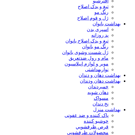
افترشیو
تیغ و یدک اصلاح
رنگ مو
ژل و فوم اصلاح
بهداشت بانوان
اسپری بدن
پد روزانه
تیغ و یدک اصلاح بانوان
رنگ مو بانوان
ژل شست وشوی بانوان
مام و رول ضدتعریق
موبر و لوازم اپیلاسیون
نواربهداشتی
بهداشت دهان و دندان
بهداشت دهان ودندان
خمیردندان
دهان شویه
مسواک
نخ دندان
بهداشت منزل
پاک کننده و ضد عفونی
خوشبو کننده
قرص ظرفشويي
محصولات ظرفشویی