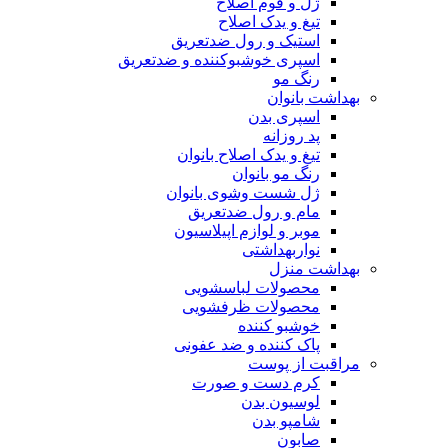
ژل و فوم اصلاح
تیغ و یدک اصلاح
استیک و رول ضدتعریق
اسپری خوشبوکننده و ضدتعریق
رنگ مو
بهداشت بانوان
اسپری بدن
پد روزانه
تیغ و یدک اصلاح بانوان
رنگ مو بانوان
ژل شست وشوی بانوان
مام و رول ضدتعریق
موبر و لوازم اپیلاسیون
نواربهداشتی
بهداشت منزل
محصولات لباسشویی
محصولات ظرفشویی
خوشبو کننده
پاک کننده و ضد عفونی
مراقبت از پوست
کرم دست و صورت
لوسیون بدن
شامپو بدن
صابون