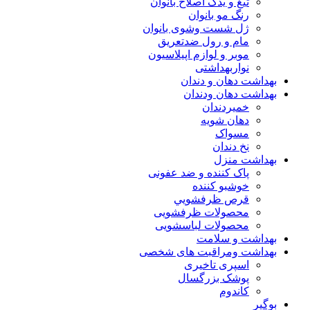
تیغ و یدک اصلاح بانوان
رنگ مو بانوان
ژل شست وشوی بانوان
مام و رول ضدتعریق
موبر و لوازم اپیلاسیون
نواربهداشتی
بهداشت دهان و دندان
بهداشت دهان ودندان
خمیردندان
دهان شویه
مسواک
نخ دندان
بهداشت منزل
پاک کننده و ضد عفونی
خوشبو کننده
قرص ظرفشويي
محصولات ظرفشویی
محصولات لباسشویی
بهداشت و سلامت
بهداشت ومراقبت های شخصی
اسپری تاخیری
پوشک بزرگسال
کاندوم
بوگیر