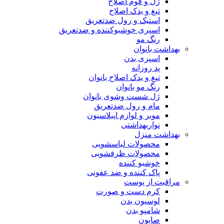
ژل و فوم اصلاح
تیغ و یدک اصلاح
استیک و رول ضدتعریق
اسپری خوشبوکننده و ضدتعریق
رنگ مو
بهداشت بانوان
اسپری بدن
پد روزانه
تیغ و یدک اصلاح بانوان
رنگ مو بانوان
ژل شست وشوی بانوان
مام و رول ضدتعریق
موبر و لوازم اپیلاسیون
نواربهداشتی
بهداشت منزل
محصولات لباسشویی
محصولات ظرفشویی
خوشبو کننده
پاک کننده و ضد عفونی
مراقبت از پوست
کرم دست و صورت
لوسیون بدن
شامپو بدن
صابون