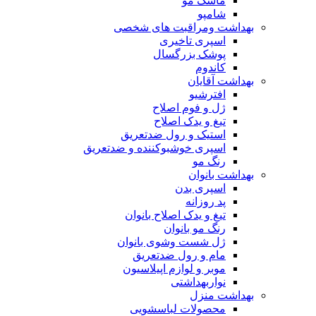
ماسک مو
شامپو
بهداشت ومراقبت های شخصی
اسپری تاخیری
پوشک بزرگسال
کاندوم
بهداشت آقایان
افترشیو
ژل و فوم اصلاح
تیغ و یدک اصلاح
استیک و رول ضدتعریق
اسپری خوشبوکننده و ضدتعریق
رنگ مو
بهداشت بانوان
اسپری بدن
پد روزانه
تیغ و یدک اصلاح بانوان
رنگ مو بانوان
ژل شست وشوی بانوان
مام و رول ضدتعریق
موبر و لوازم اپیلاسیون
نواربهداشتی
بهداشت منزل
محصولات لباسشویی