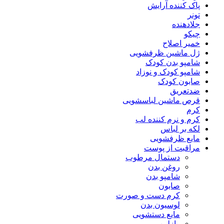
پاک کننده آرایش
تونر
جلادهنده
چیکو
خمیر اصلاح
ژل ماشین ظرفشویی
شامپو بدن کودک
شامپو کودک و نوزاد
صابون کودک
ضدتعریق
قرص ماشین لباسشویی
کرم
کرم و نرم کننده لب
لکه بر لباس
مایع ظرفشویی
مراقبت از پوست
دستمال مرطوب
روغن بدن
شامپو بدن
صابون
کرم دست و صورت
لوسیون بدن
مایع دستشویی
وازلین