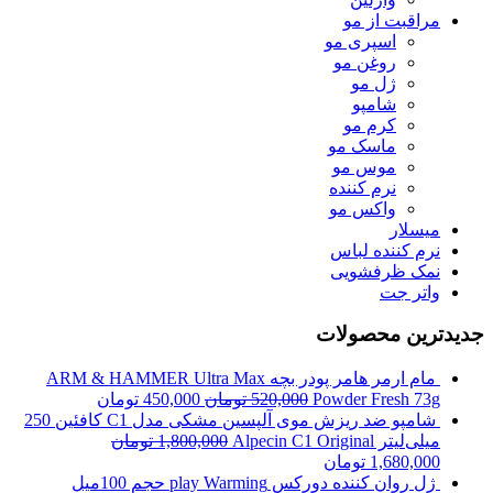
مراقبت از مو
اسپری مو
روغن مو
ژل مو
شامپو
کرم مو
ماسک مو
موس مو
نرم کننده
واکس مو
میسلار
نرم کننده لباس
نمک ظرفشویی
واتر جت
جدیدترین محصولات
مام ارمر هامر پودر بچه ARM & HAMMER Ultra Max
Powder Fresh 73g
520,000
تومان
450,000
تومان
شامپو ضد ریزش موی آلپسین مشکی مدل C1 کافئین 250
میلی‌لیتر Alpecin C1 Original
1,800,000
تومان
1,680,000
تومان
ژل روان کننده دورکس play Warming حجم 100میل