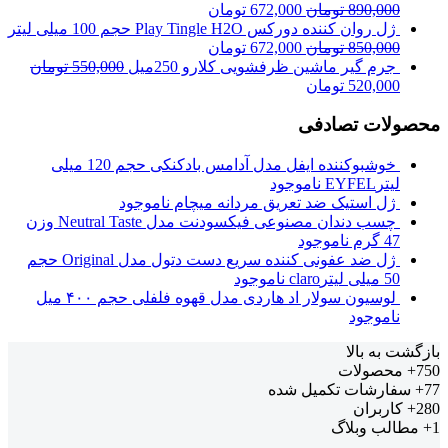
890,000
تومان
672,000
تومان
ژل روان کننده دورکس Play Tingle H2O حجم 100 میلی لیتر
850,000
تومان
672,000
تومان
جرم گیر ماشین ظرفشویی کلارو 250میل
550,000
تومان
520,000
تومان
محصولات تصادفی
خوشبوکننده ایفل مدل آدامس بادکنکی حجم 120 میلی
لیترEYFEL
ناموجود
ژل استیک ضد تعریق مردانه میچام
ناموجود
چسب دندان مصنوعی فیکسودنت مدل Neutral Taste وزن
47 گرم
ناموجود
ژل ضد عفونی کننده سریع دست دتول مدل Original حجم
50 میلی لیترclaro
ناموجود
لوسیون سولار اد هاردی مدل قهوه فلفلی حجم ۴۰۰ میل
ناموجود
بازگشت به بالا
750+
محصولات
77+
سفارشات تکمیل شده
280+
کاربران
1+
مطالب وبلاگ