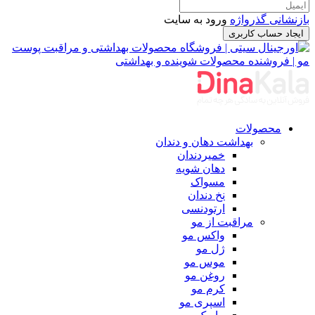
بازنشانی گذرواژه
ورود به سایت
ایجاد حساب کاربری
محصولات
بهداشت دهان و دندان
خمیردندان
دهان شویه
مسواک
نخ دندان
ارتودنسی
مراقبت از مو
واکس مو
ژل مو
موس مو
روغن مو
کرم مو
اسپری مو