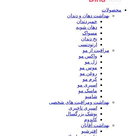
محصولات
بهداشت دهان و دندان
خمیردندان
دهان شویه
مسواک
نخ دندان
ارتودنسی
مراقبت از مو
واکس مو
ژل مو
موس مو
روغن مو
کرم مو
اسپری مو
ماسک مو
شامپو
بهداشت ومراقبت های شخصی
اسپری تاخیری
پوشک بزرگسال
کاندوم
بهداشت آقایان
افترشیو