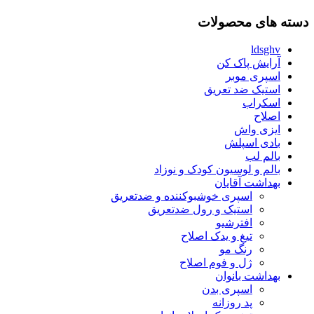
دسته های محصولات
ldsghv
آرایش پاک کن
اسپری موبر
استیک ضد تعریق
اسکراب
اصلاح
ایزی واش
بادی اسپلش
بالم لب
بالم و لوسیون کودک و نوزاد
بهداشت آقایان
اسپری خوشبوکننده و ضدتعریق
استیک و رول ضدتعریق
افترشیو
تیغ و یدک اصلاح
رنگ مو
ژل و فوم اصلاح
بهداشت بانوان
اسپری بدن
پد روزانه