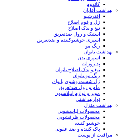
کاندوم
بهداشت آقایان
افترشیو
ژل و فوم اصلاح
تیغ و یدک اصلاح
استیک و رول ضدتعریق
اسپری خوشبوکننده و ضدتعریق
رنگ مو
بهداشت بانوان
اسپری بدن
پد روزانه
تیغ و یدک اصلاح بانوان
رنگ مو بانوان
ژل شست وشوی بانوان
مام و رول ضدتعریق
موبر و لوازم اپیلاسیون
نواربهداشتی
بهداشت منزل
محصولات لباسشویی
محصولات ظرفشویی
خوشبو کننده
پاک کننده و ضد عفونی
مراقبت از پوست