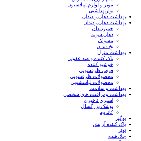
موبر و لوازم اپیلاسیون
نواربهداشتی
بهداشت دهان و دندان
بهداشت دهان ودندان
خمیردندان
دهان شویه
مسواک
نخ دندان
بهداشت منزل
پاک کننده و ضد عفونی
خوشبو کننده
قرص ظرفشويي
محصولات ظرفشویی
محصولات لباسشویی
بهداشت و سلامت
بهداشت ومراقبت های شخصی
اسپری تاخیری
پوشک بزرگسال
کاندوم
بوگیر
پاک کننده آرایش
تونر
جلادهنده