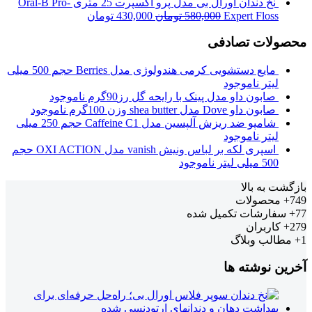
نخ دندان اورال بی مدل پرو اکسپرت 25 متری Oral-B Pro-
Expert Floss
580,000
تومان
430,000
تومان
محصولات تصادفی
مایع دستشویی کرمی هندولوژی مدل Berries حجم 500 میلی
لیتر
ناموجود
صابون داو مدل پینک با رایحه گل رز90گرم
ناموجود
صابون داو Dove مدل shea butter وزن 100گرم
ناموجود
شامپو ضد ریزش آلپسین مدل Caffeine C1 حجم 250 میلی
لیتر
ناموجود
اسپری لکه بر لباس ونیش vanish مدل OXI ACTION حجم
500 میلی لیتر
ناموجود
بازگشت به بالا
749+
محصولات
77+
سفارشات تکمیل شده
279+
کاربران
1+
مطالب وبلاگ
آخرین نوشته ها