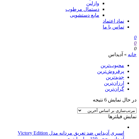
وازلین
دستمال مرطوب
مایع دستشویی
نماد اعتماد
تماس با ما
0
0
0
خانه
»
آدیداس
محبوب‌ترین
پرفروش‌ترین
جدیدترین
ارزان‌ترین
گران‌ترین
در حال نمایش 6 نتیجه
نمایش فیلترها
اسپری آدیداس ضد تعریق مردانه مدل Victory Edition
آدیداس حجم 150 میلی لیتری