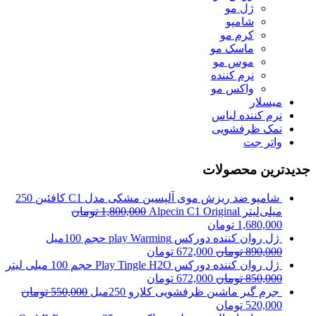
ژل مو
شامپو
کرم مو
ماسک مو
موس مو
نرم کننده
واکس مو
میسلار
نرم کننده لباس
نمک ظرفشویی
واتر جت
جدیدترین محصولات
شامپو ضد ریزش موی آلپسین مشکی مدل C1 کافئین 250
میلی‌لیتر Alpecin C1 Original
1,800,000
تومان
1,680,000
تومان
ژل روان کننده دورکس play Warming حجم 100میل
890,000
تومان
672,000
تومان
ژل روان کننده دورکس Play Tingle H2O حجم 100 میلی لیتر
850,000
تومان
672,000
تومان
جرم گیر ماشین ظرفشویی کلارو 250میل
550,000
تومان
520,000
تومان