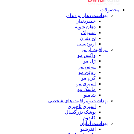
محصولات
بهداشت دهان و دندان
خمیردندان
دهان شویه
مسواک
نخ دندان
ارتودنسی
مراقبت از مو
واکس مو
ژل مو
موس مو
روغن مو
کرم مو
اسپری مو
ماسک مو
شامپو
بهداشت ومراقبت های شخصی
اسپری تاخیری
پوشک بزرگسال
کاندوم
بهداشت آقایان
افترشیو