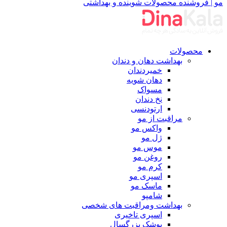
محصولات
بهداشت دهان و دندان
خمیردندان
دهان شویه
مسواک
نخ دندان
ارتودنسی
مراقبت از مو
واکس مو
ژل مو
موس مو
روغن مو
کرم مو
اسپری مو
ماسک مو
شامپو
بهداشت ومراقبت های شخصی
اسپری تاخیری
پوشک بزرگسال