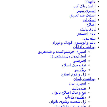
ldsghv
آرایش پاک کن
اسپری موبر
استیک ضد تعریق
اسکراب
اصلاح
ایزی واش
بادی اسپلش
بالم لب
بالم و لوسیون کودک و نوزاد
بهداشت آقایان
اسپری خوشبوکننده و ضدتعریق
استیک و رول ضدتعریق
افترشیو
تیغ و یدک اصلاح
رنگ مو
ژل و فوم اصلاح
بهداشت بانوان
اسپری بدن
پد روزانه
تیغ و یدک اصلاح بانوان
رنگ مو بانوان
ژل شست وشوی بانوان
مام و رول ضدتعریق