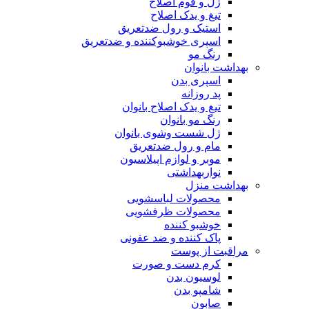
ژل و فوم اصلاح
تیغ و یدک اصلاح
استیک و رول ضدتعریق
اسپری خوشبوکننده و ضدتعریق
رنگ مو
بهداشت بانوان
اسپری بدن
پد روزانه
تیغ و یدک اصلاح بانوان
رنگ مو بانوان
ژل شست وشوی بانوان
مام و رول ضدتعریق
موبر و لوازم اپیلاسیون
نواربهداشتی
بهداشت منزل
محصولات لباسشویی
محصولات ظرفشویی
خوشبو کننده
پاک کننده و ضد عفونی
مراقبت از پوست
کرم دست و صورت
لوسیون بدن
شامپو بدن
صابون