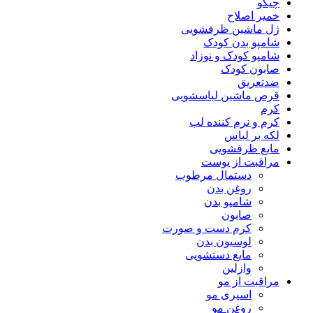
چیکو
خمیر اصلاح
ژل ماشین ظرفشویی
شامپو بدن کودک
شامپو کودک و نوزاد
صابون کودک
ضدتعریق
قرص ماشین لباسشویی
کرم
کرم و نرم کننده لب
لکه بر لباس
مایع ظرفشویی
مراقبت از پوست
دستمال مرطوب
روغن بدن
شامپو بدن
صابون
کرم دست و صورت
لوسیون بدن
مایع دستشویی
وازلین
مراقبت از مو
اسپری مو
روغن مو