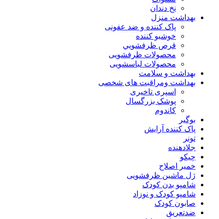
نخ دندان
بهداشت منزل
پاک کننده و ضد عفونی
خوشبو کننده
قرص ظرفشويي
محصولات ظرفشویی
محصولات لباسشویی
بهداشت و سلامت
بهداشت ومراقبت های شخصی
اسپری تاخیری
پوشک بزرگسال
کاندوم
بوگیر
پاک کننده آرایش
تونر
جلادهنده
چیکو
خمیر اصلاح
ژل ماشین ظرفشویی
شامپو بدن کودک
شامپو کودک و نوزاد
صابون کودک
ضدتعریق