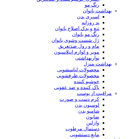
رنگ مو
بهداشت بانوان
اسپری بدن
پد روزانه
تیغ و یدک اصلاح بانوان
رنگ مو بانوان
ژل شست وشوی بانوان
مام و رول ضدتعریق
موبر و لوازم اپیلاسیون
نواربهداشتی
بهداشت منزل
محصولات لباسشویی
محصولات ظرفشویی
خوشبو کننده
پاک کننده و ضد عفونی
مراقبت از پوست
کرم دست و صورت
لوسیون بدن
شامپو بدن
صابون
وازلین
دستمال مرطوب
مایع دستشویی