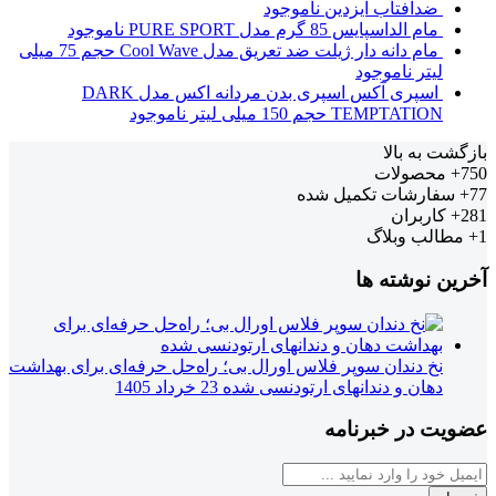
ضدآفتاب ایزدین
ناموجود
مام الداسپایس 85 گرم مدل PURE SPORT
ناموجود
مام دانه دار ژیلت ضد تعریق مدل Cool Wave حجم 75 میلی
لیتر
ناموجود
اسپری آکس اسپری بدن مردانه اکس مدل DARK
TEMPTATION حجم 150 میلی لیتر
ناموجود
بازگشت به بالا
750+
محصولات
77+
سفارشات تکمیل شده
281+
کاربران
1+
مطالب وبلاگ
آخرین نوشته ها
نخ دندان سوپر فلاس اورال بی؛ راه‌حل حرفه‌ای برای بهداشت
دهان و دندانهای ارتودنسی شده
23 خرداد 1405
عضویت در خبرنامه