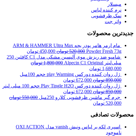
میسلار
نرم کننده لباس
نمک ظرفشویی
واتر جت
جدیدترین محصولات
مام ارمر هامر پودر بچه ARM & HAMMER Ultra Max
Powder Fresh 73g
520,000
تومان
450,000
تومان
شامپو ضد ریزش موی آلپسین مشکی مدل C1 کافئین 250
میلی‌لیتر Alpecin C1 Original
1,800,000
تومان
1,680,000
تومان
ژل روان کننده دورکس play Warming حجم 100میل
890,000
تومان
672,000
تومان
ژل روان کننده دورکس Play Tingle H2O حجم 100 میلی لیتر
850,000
تومان
672,000
تومان
جرم گیر ماشین ظرفشویی کلارو 250میل
550,000
تومان
520,000
تومان
محصولات تصادفی
اسپری لکه بر لباس ونیش vanish مدل OXI ACTION
ناموجود