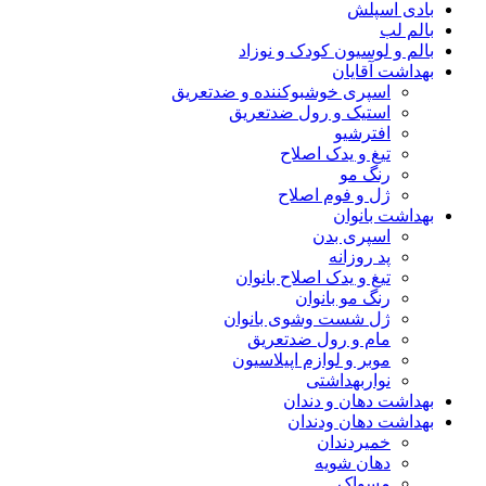
بادی اسپلش
بالم لب
بالم و لوسیون کودک و نوزاد
بهداشت آقایان
اسپری خوشبوکننده و ضدتعریق
استیک و رول ضدتعریق
افترشیو
تیغ و یدک اصلاح
رنگ مو
ژل و فوم اصلاح
بهداشت بانوان
اسپری بدن
پد روزانه
تیغ و یدک اصلاح بانوان
رنگ مو بانوان
ژل شست وشوی بانوان
مام و رول ضدتعریق
موبر و لوازم اپیلاسیون
نواربهداشتی
بهداشت دهان و دندان
بهداشت دهان ودندان
خمیردندان
دهان شویه
مسواک