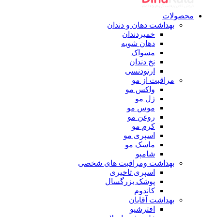
محصولات
بهداشت دهان و دندان
خمیردندان
دهان شویه
مسواک
نخ دندان
ارتودنسی
مراقبت از مو
واکس مو
ژل مو
موس مو
روغن مو
کرم مو
اسپری مو
ماسک مو
شامپو
بهداشت ومراقبت های شخصی
اسپری تاخیری
پوشک بزرگسال
کاندوم
بهداشت آقایان
افترشیو