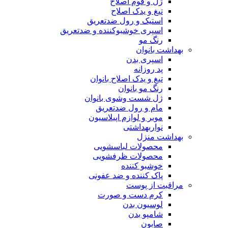
ژل و فوم اصلاح
تیغ و یدک اصلاح
استیک و رول ضدتعریق
اسپری خوشبوکننده و ضدتعریق
رنگ مو
بهداشت بانوان
اسپری بدن
پد روزانه
تیغ و یدک اصلاح بانوان
رنگ مو بانوان
ژل شست وشوی بانوان
مام و رول ضدتعریق
موبر و لوازم اپیلاسیون
نواربهداشتی
بهداشت منزل
محصولات لباسشویی
محصولات ظرفشویی
خوشبو کننده
پاک کننده و ضد عفونی
مراقبت از پوست
کرم دست و صورت
لوسیون بدن
شامپو بدن
صابون