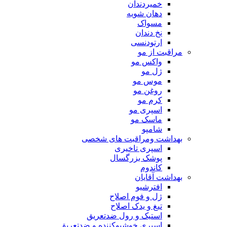
خمیردندان
دهان شویه
مسواک
نخ دندان
ارتودنسی
مراقبت از مو
واکس مو
ژل مو
موس مو
روغن مو
کرم مو
اسپری مو
ماسک مو
شامپو
بهداشت ومراقبت های شخصی
اسپری تاخیری
پوشک بزرگسال
کاندوم
بهداشت آقایان
افترشیو
ژل و فوم اصلاح
تیغ و یدک اصلاح
استیک و رول ضدتعریق
اسپری خوشبوکننده و ضدتعریق