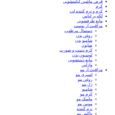
قرص ماشین لباسشویی
کرم
کرم و نرم کننده لب
لکه بر لباس
مایع ظرفشویی
مراقبت از پوست
دستمال مرطوب
روغن بدن
شامپو بدن
صابون
کرم دست و صورت
لوسیون بدن
مایع دستشویی
وازلین
مراقبت از مو
اسپری مو
روغن مو
ژل مو
شامپو
کرم مو
ماسک مو
موس مو
نرم کننده
واکس مو