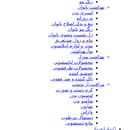
رنگ مو
بهداشت بانوان
اسپری بدن
پد روزانه
تیغ و یدک اصلاح بانوان
رنگ مو بانوان
ژل شست وشوی بانوان
مام و رول ضدتعریق
موبر و لوازم اپیلاسیون
نواربهداشتی
بهداشت منزل
محصولات لباسشویی
محصولات ظرفشویی
خوشبو کننده
پاک کننده و ضد عفونی
مراقبت از پوست
کرم دست و صورت
لوسیون بدن
شامپو بدن
صابون
وازلین
دستمال مرطوب
مایع دستشویی
نماد اعتماد