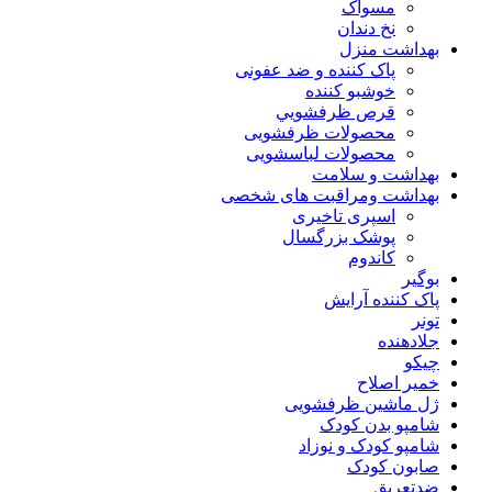
مسواک
نخ دندان
بهداشت منزل
پاک کننده و ضد عفونی
خوشبو کننده
قرص ظرفشويي
محصولات ظرفشویی
محصولات لباسشویی
بهداشت و سلامت
بهداشت ومراقبت های شخصی
اسپری تاخیری
پوشک بزرگسال
کاندوم
بوگیر
پاک کننده آرایش
تونر
جلادهنده
چیکو
خمیر اصلاح
ژل ماشین ظرفشویی
شامپو بدن کودک
شامپو کودک و نوزاد
صابون کودک
ضدتعریق