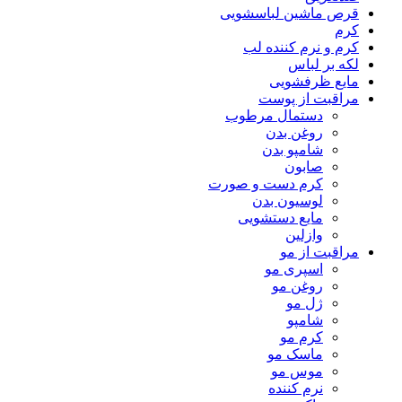
قرص ماشین لباسشویی
کرم
کرم و نرم کننده لب
لکه بر لباس
مایع ظرفشویی
مراقبت از پوست
دستمال مرطوب
روغن بدن
شامپو بدن
صابون
کرم دست و صورت
لوسیون بدن
مایع دستشویی
وازلین
مراقبت از مو
اسپری مو
روغن مو
ژل مو
شامپو
کرم مو
ماسک مو
موس مو
نرم کننده