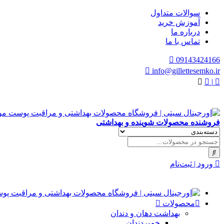
سوالات متداول
آموزش خرید
درباره ما
تماس با ما
09143424166
info@gillettesemko.ir
|
فروشنده محصولات شوینده و بهداشتی
ورود | ثبت‌نام
محصولات
بهداشت دهان و دندان
خمیردندان