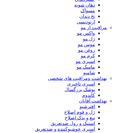
دهان شویه
مسواک
نخ دندان
ارتودنسی
مراقبت از مو
واکس مو
ژل مو
موس مو
روغن مو
کرم مو
اسپری مو
ماسک مو
شامپو
بهداشت ومراقبت های شخصی
اسپری تاخیری
پوشک بزرگسال
کاندوم
بهداشت آقایان
افترشیو
ژل و فوم اصلاح
تیغ و یدک اصلاح
استیک و رول ضدتعریق
اسپری خوشبوکننده و ضدتعریق