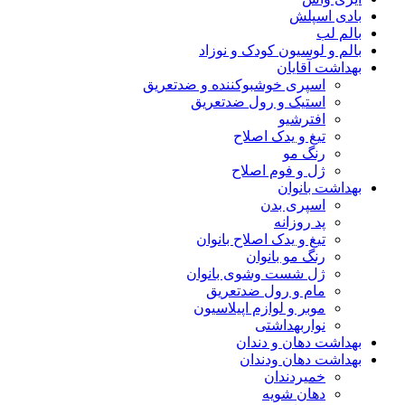
بادی اسپلش
بالم لب
بالم و لوسیون کودک و نوزاد
بهداشت آقایان
اسپری خوشبوکننده و ضدتعریق
استیک و رول ضدتعریق
افترشیو
تیغ و یدک اصلاح
رنگ مو
ژل و فوم اصلاح
بهداشت بانوان
اسپری بدن
پد روزانه
تیغ و یدک اصلاح بانوان
رنگ مو بانوان
ژل شست وشوی بانوان
مام و رول ضدتعریق
موبر و لوازم اپیلاسیون
نواربهداشتی
بهداشت دهان و دندان
بهداشت دهان ودندان
خمیردندان
دهان شویه