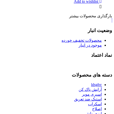
Add to wishlist
بارگذاری محصولات بیشتر
وضعیت انبار
محصولات تخفیف خورده
موجود در انبار
نماد اعتماد
دسته های محصولات
ldsghv
آرایش پاک کن
اسپری موبر
استیک ضد تعریق
اسکراب
اصلاح
ایزی واش