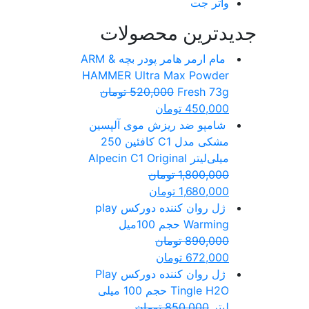
واتر جت
جدیدترین محصولات
مام ارمر هامر پودر بچه ARM &
HAMMER Ultra Max Powder
Fresh 73g
520,000
تومان
450,000
تومان
شامپو ضد ریزش موی آلپسین
مشکی مدل C1 کافئین 250
میلی‌لیتر Alpecin C1 Original
1,800,000
تومان
1,680,000
تومان
ژل روان کننده دورکس play
Warming حجم 100میل
890,000
تومان
672,000
تومان
ژل روان کننده دورکس Play
Tingle H2O حجم 100 میلی
لیتر
850,000
تومان