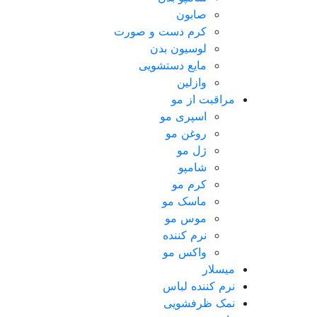
صابون
کرم دست و صورت
لوسیون بدن
مایع دستشویی
وازلین
مراقبت از مو
اسپری مو
روغن مو
ژل مو
شامپو
کرم مو
ماسک مو
موس مو
نرم کننده
واکس مو
میسلار
نرم کننده لباس
نمک ظرفشویی