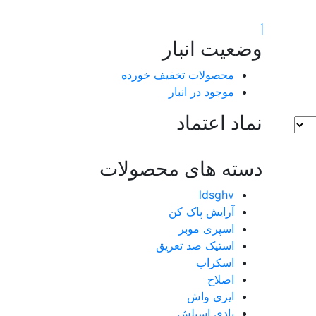
وضعیت انبار
محصولات تخفیف خورده
موجود در انبار
نماد اعتماد
دسته های محصولات
ldsghv
آرایش پاک کن
اسپری موبر
استیک ضد تعریق
اسکراب
اصلاح
ایزی واش
بادی اسپلش