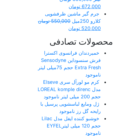
672,000
تومان
جرم گیر ماشین ظرفشویی
کلارو 250میل
550,000
تومان
520,000
تومان
محصولات تصادفی
خمیردندان فرانسوی اکسترا
فرش سنسوداین Sensodyne
Extra Fresh حجم 75میلی لیتر
ناموجود
کرم مو لورآل سری Elseve
مدل LOREAL komple direnc
حجم 200 میلی لیتر
ناموجود
ژل ومایع لباسشویی پرسیل با
رایحه گل رز
ناموجود
خوشبو کننده ایفل مدل Lilac
حجم 120 میلی لیترEYFEL
ناموجود