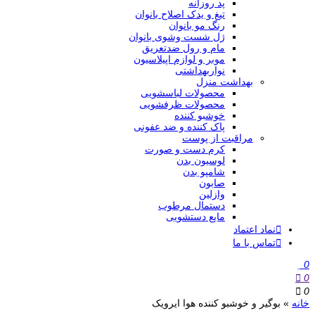
پد روزانه
تیغ و یدک اصلاح بانوان
رنگ مو بانوان
ژل شست وشوی بانوان
مام و رول ضدتعریق
موبر و لوازم اپیلاسیون
نواربهداشتی
بهداشت منزل
محصولات لباسشویی
محصولات ظرفشویی
خوشبو کننده
پاک کننده و ضد عفونی
مراقبت از پوست
کرم دست و صورت
لوسیون بدن
شامپو بدن
صابون
وازلین
دستمال مرطوب
مایع دستشویی
نماد اعتماد
تماس با ما
0
0
0
خانه
»
بوگیر و خوشبو کننده هوا ایرویک