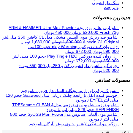
نمک ظرفشویی
واتر جت
جدیدترین محصولات
مام ارمر هامر پودر بچه ARM & HAMMER Ultra Max Powder
Fresh 73g
520,000
تومان
450,000
تومان
شامپو ضد ریزش موی آلپسین مشکی مدل C1 کافئین 250 میلی‌لیتر
Alpecin C1 Original
1,800,000
تومان
1,680,000
تومان
ژل روان کننده دورکس play Warming حجم 100میل
890,000
تومان
672,000
تومان
ژل روان کننده دورکس Play Tingle H2O حجم 100 میلی لیتر
850,000
تومان
672,000
تومان
جرم گیر ماشین ظرفشویی کلارو 250میل
550,000
تومان
520,000
تومان
محصولات تصادفی
مسواک برقی اورال بی بچگانه السا مدل فروزن
ناموجود
خوشبو کننده ایفل با رایحه چلبک دریایی مدل Seaweed حجم 120
میلی لیترEYFEL
ناموجود
شامپو ترزمه شامپو موی ترزمی مدلTRESemme CLEAN &
REPLENISH حجم 828 میلی لیتر
ناموجود
شامپو موی آلمانی سایوس مدلSyOSS Men Power حجم 500
میلی لیتر
ناموجود
وزگیر مو استیکی لایتنس حاوی روغن آرگان
ناموجود