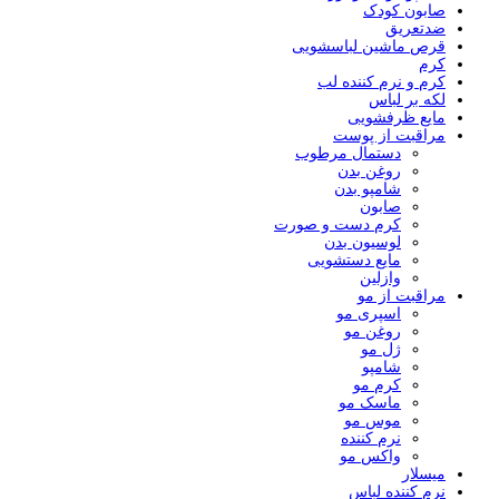
صابون کودک
ضدتعریق
قرص ماشین لباسشویی
کرم
کرم و نرم کننده لب
لکه بر لباس
مایع ظرفشویی
مراقبت از پوست
دستمال مرطوب
روغن بدن
شامپو بدن
صابون
کرم دست و صورت
لوسیون بدن
مایع دستشویی
وازلین
مراقبت از مو
اسپری مو
روغن مو
ژل مو
شامپو
کرم مو
ماسک مو
موس مو
نرم کننده
واکس مو
میسلار
نرم کننده لباس