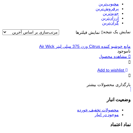
محبوب‌ترین
پرفروش‌ترین
جدیدترین
ارزان‌ترین
گران‌ترین
نمایش یک نتیجه
نمایش فیلترها
مایع خوشبو کننده Citrus وزن 375 میلی لیتر Air Wick
ناموجود
مشاهده محصول
Add to wishlist
بارگذاری محصولات بیشتر
وضعیت انبار
محصولات تخفیف خورده
موجود در انبار
نماد اعتماد