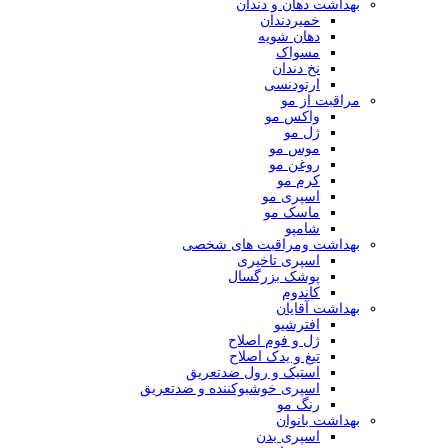
بهداشت دهان و دندان
خمیردندان
دهان شویه
مسواک
نخ دندان
ارتودنسی
مراقبت از مو
واکس مو
ژل مو
موس مو
روغن مو
کرم مو
اسپری مو
ماسک مو
شامپو
بهداشت ومراقبت های شخصی
اسپری تاخیری
پوشک بزرگسال
کاندوم
بهداشت آقایان
افترشیو
ژل و فوم اصلاح
تیغ و یدک اصلاح
استیک و رول ضدتعریق
اسپری خوشبوکننده و ضدتعریق
رنگ مو
بهداشت بانوان
اسپری بدن