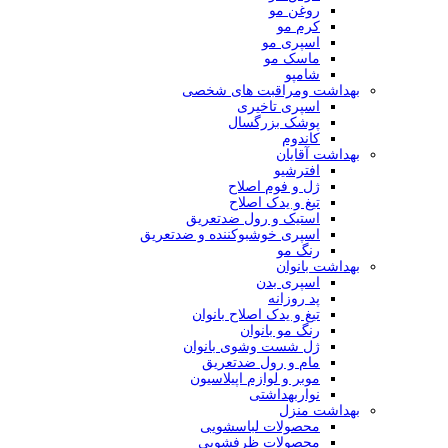
روغن مو
کرم مو
اسپری مو
ماسک مو
شامپو
بهداشت ومراقبت های شخصی
اسپری تاخیری
پوشک بزرگسال
کاندوم
بهداشت آقایان
افترشیو
ژل و فوم اصلاح
تیغ و یدک اصلاح
استیک و رول ضدتعریق
اسپری خوشبوکننده و ضدتعریق
رنگ مو
بهداشت بانوان
اسپری بدن
پد روزانه
تیغ و یدک اصلاح بانوان
رنگ مو بانوان
ژل شست وشوی بانوان
مام و رول ضدتعریق
موبر و لوازم اپیلاسیون
نواربهداشتی
بهداشت منزل
محصولات لباسشویی
محصولات ظرفشویی