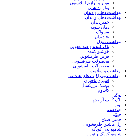
موبر و لوازم اپیلاسیون
نواربهداشتی
بهداشت دهان و دندان
بهداشت دهان ودندان
خمیردندان
دهان شویه
مسواک
نخ دندان
بهداشت منزل
پاک کننده و ضد عفونی
خوشبو کننده
قرص ظرفشويي
محصولات ظرفشویی
محصولات لباسشویی
بهداشت و سلامت
بهداشت ومراقبت های شخصی
اسپری تاخیری
پوشک بزرگسال
کاندوم
بوگیر
پاک کننده آرایش
تونر
جلادهنده
چیکو
خمیر اصلاح
ژل ماشین ظرفشویی
شامپو بدن کودک
شامپو کودک و نوزاد