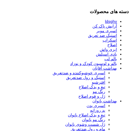
دسته های محصولات
ldsghv
آرایش پاک کن
اسپری موبر
استیک ضد تعریق
اسکراب
اصلاح
ایزی واش
بادی اسپلش
بالم لب
بالم و لوسیون کودک و نوزاد
بهداشت آقایان
اسپری خوشبوکننده و ضدتعریق
استیک و رول ضدتعریق
افترشیو
تیغ و یدک اصلاح
رنگ مو
ژل و فوم اصلاح
بهداشت بانوان
اسپری بدن
پد روزانه
تیغ و یدک اصلاح بانوان
رنگ مو بانوان
ژل شست وشوی بانوان
مام و رول ضدتعریق