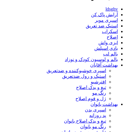
ldsghv
آرایش پاک کن
اسپری موبر
استیک ضد تعریق
اسکراب
اصلاح
ایزی واش
بادی اسپلش
بالم لب
بالم و لوسیون کودک و نوزاد
بهداشت آقایان
اسپری خوشبوکننده و ضدتعریق
استیک و رول ضدتعریق
افترشیو
تیغ و یدک اصلاح
رنگ مو
ژل و فوم اصلاح
بهداشت بانوان
اسپری بدن
پد روزانه
تیغ و یدک اصلاح بانوان
رنگ مو بانوان