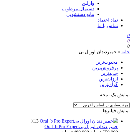
وازلین
دستمال مرطوب
مایع دستشویی
نماد اعتماد
تماس با ما
0
0
0
خانه
»
خمیردندان اورال بی
محبوب‌ترین
پرفروش‌ترین
جدیدترین
ارزان‌ترین
گران‌ترین
نمایش یک نتیجه
نمایش فیلترها
٪13
خمیر دندان اورال بیOral_b Pro Expert