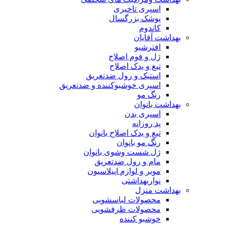
اسپری تاخیری
پوشک بزرگسال
کاندوم
بهداشت آقایان
افترشیو
ژل و فوم اصلاح
تیغ و یدک اصلاح
استیک و رول ضدتعریق
اسپری خوشبوکننده و ضدتعریق
رنگ مو
بهداشت بانوان
اسپری بدن
پد روزانه
تیغ و یدک اصلاح بانوان
رنگ مو بانوان
ژل شست وشوی بانوان
مام و رول ضدتعریق
موبر و لوازم اپیلاسیون
نواربهداشتی
بهداشت منزل
محصولات لباسشویی
محصولات ظرفشویی
خوشبو کننده