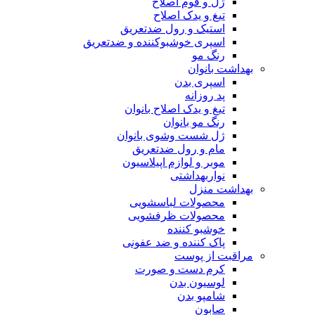
ژل و فوم اصلاح
تیغ و یدک اصلاح
استیک و رول ضدتعریق
اسپری خوشبوکننده و ضدتعریق
رنگ مو
بهداشت بانوان
اسپری بدن
پد روزانه
تیغ و یدک اصلاح بانوان
رنگ مو بانوان
ژل شست وشوی بانوان
مام و رول ضدتعریق
موبر و لوازم اپیلاسیون
نواربهداشتی
بهداشت منزل
محصولات لباسشویی
محصولات ظرفشویی
خوشبو کننده
پاک کننده و ضد عفونی
مراقبت از پوست
کرم دست و صورت
لوسیون بدن
شامپو بدن
صابون