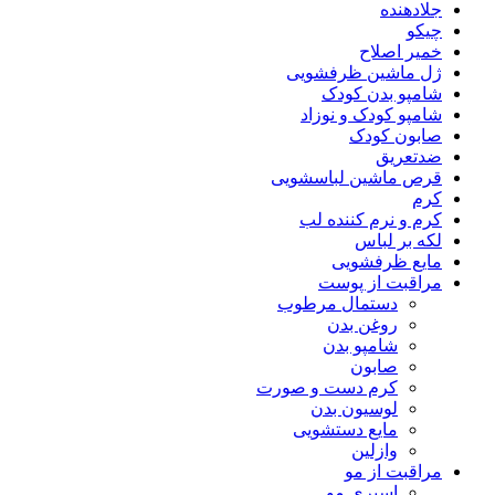
جلادهنده
چیکو
خمیر اصلاح
ژل ماشین ظرفشویی
شامپو بدن کودک
شامپو کودک و نوزاد
صابون کودک
ضدتعریق
قرص ماشین لباسشویی
کرم
کرم و نرم کننده لب
لکه بر لباس
مایع ظرفشویی
مراقبت از پوست
دستمال مرطوب
روغن بدن
شامپو بدن
صابون
کرم دست و صورت
لوسیون بدن
مایع دستشویی
وازلین
مراقبت از مو
اسپری مو