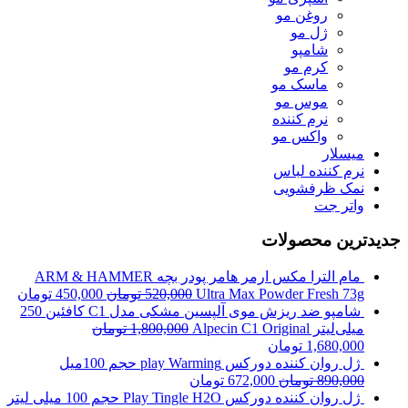
روغن مو
ژل مو
شامپو
کرم مو
ماسک مو
موس مو
نرم کننده
واکس مو
میسلار
نرم کننده لباس
نمک ظرفشویی
واتر جت
جدیدترین محصولات
مام الترا مکس ارمر هامر پودر بچه ARM & HAMMER
Ultra Max Powder Fresh 73g
520,000
تومان
450,000
تومان
شامپو ضد ریزش موی آلپسین مشکی مدل C1 کافئین 250
میلی‌لیتر Alpecin C1 Original
1,800,000
تومان
1,680,000
تومان
ژل روان کننده دورکس play Warming حجم 100میل
890,000
تومان
672,000
تومان
ژل روان کننده دورکس Play Tingle H2O حجم 100 میلی لیتر