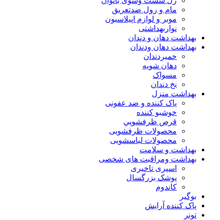
ژل شست وشوی بانوان
مام و رول ضدتعریق
موبر و لوازم اپیلاسیون
نواربهداشتی
بهداشت دهان و دندان
بهداشت دهان ودندان
خمیردندان
دهان شویه
مسواک
نخ دندان
بهداشت منزل
پاک کننده و ضد عفونی
خوشبو کننده
قرص ظرفشويي
محصولات ظرفشویی
محصولات لباسشویی
بهداشت و سلامت
بهداشت ومراقبت های شخصی
اسپری تاخیری
پوشک بزرگسال
کاندوم
بوگیر
پاک کننده آرایش
تونر