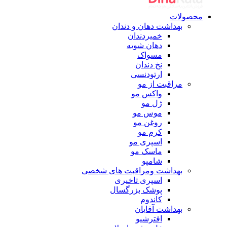
محصولات
بهداشت دهان و دندان
خمیردندان
دهان شویه
مسواک
نخ دندان
ارتودنسی
مراقبت از مو
واکس مو
ژل مو
موس مو
روغن مو
کرم مو
اسپری مو
ماسک مو
شامپو
بهداشت ومراقبت های شخصی
اسپری تاخیری
پوشک بزرگسال
کاندوم
بهداشت آقایان
افترشیو