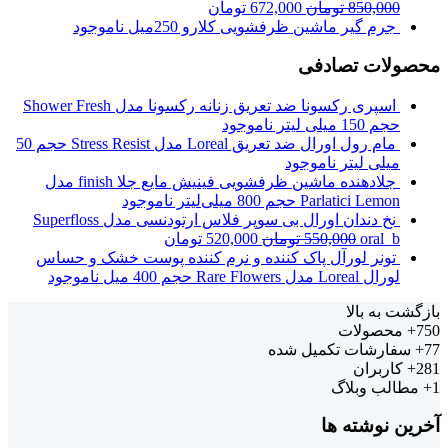
850,000
تومان
672,000
تومان
جرم گیر ماشین ظرفشویی کلارو 250میل
ناموجود
محصولات تصادفی
اسپری رکسونا ضد تعریق زنانه رکسونا مدل Shower Fresh
حجم 150 میلی لیتر
ناموجود
مام رول اورال ضد تعریق Loreal مدل Stress Resist حجم 50
میلی لیتر
ناموجود
جلادهنده ماشین ظرفشویی فینیش مایع جلا finish مدل
Parlatici Lemon حجم 800 میلی‌لیتر
ناموجود
نخ دندان اورال بی سوپر فلاس ارتودنسی مدل Superfloss
oral_b
550,000
تومان
520,000
تومان
تونر لورآل پاک کننده و نرم کننده پوست خشک و حساس
لورال Loreal مدل Rare Flowers حجم 400 میل
ناموجود
بازگشت به بالا
750+
محصولات
77+
سفارشات تکمیل شده
281+
کاربران
1+
مطالب وبلاگ
آخرین نوشته ها