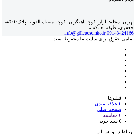
تهران، محله: بازار، کوچه آهنگران، کوچه معظم الدوله، پلاک: 49.0،
جعفری، طبقه: همکف،
info@gillettesemko.ir
09143424166
تمامی حقوق برای سایت ما محفوظ است.
فیلترها
0
علاقه مندی
صفحه اصلی
0
مقایسه
0
سبد خرید
ارتباط در واتس اپ