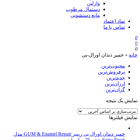
وازلین
دستمال مرطوب
مایع دستشویی
نماد اعتماد
تماس با ما
0
0
0
خانه
»
خمیر دندان اورال-بی
محبوب‌ترین
پرفروش‌ترین
جدیدترین
ارزان‌ترین
گران‌ترین
نمایش یک نتیجه
نمایش فیلترها
خمیر دندان اورال بی ریپیر GUM & Enamel Repair مدل
Extra Fresh حجم 75 میلی لیتر