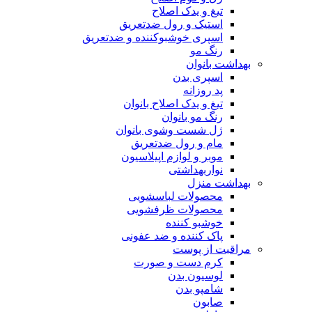
تیغ و یدک اصلاح
استیک و رول ضدتعریق
اسپری خوشبوکننده و ضدتعریق
رنگ مو
بهداشت بانوان
اسپری بدن
پد روزانه
تیغ و یدک اصلاح بانوان
رنگ مو بانوان
ژل شست وشوی بانوان
مام و رول ضدتعریق
موبر و لوازم اپیلاسیون
نواربهداشتی
بهداشت منزل
محصولات لباسشویی
محصولات ظرفشویی
خوشبو کننده
پاک کننده و ضد عفونی
مراقبت از پوست
کرم دست و صورت
لوسیون بدن
شامپو بدن
صابون