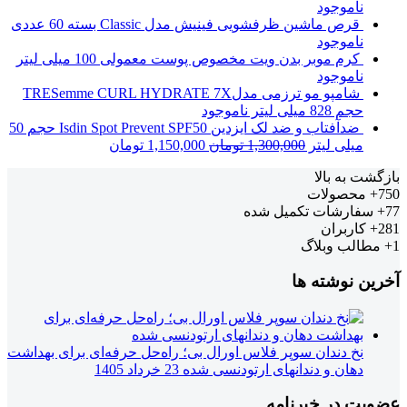
ناموجود
قرص ماشین ظرفشویی فینیش مدل Classic بسته 60 عددی
ناموجود
کرم موبر بدن ویت مخصوص پوست معمولی 100 میلی لیتر
ناموجود
شامپو مو ترزمی مدلTRESemme CURL HYDRATE 7X
حجم 828 میلی لیتر
ناموجود
ضدآفتاب و ضد لک ایزدین Isdin Spot Prevent SPF50 حجم 50
میلی لیتر
1,300,000
تومان
1,150,000
تومان
بازگشت به بالا
750+
محصولات
77+
سفارشات تکمیل شده
281+
کاربران
1+
مطالب وبلاگ
آخرین نوشته ها
نخ دندان سوپر فلاس اورال بی؛ راه‌حل حرفه‌ای برای بهداشت
دهان و دندانهای ارتودنسی شده
23 خرداد 1405
عضویت در خبرنامه