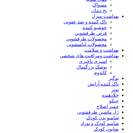
مسواک
نخ دندان
بهداشت منزل
پاک کننده و ضد عفونی
خوشبو کننده
قرص ظرفشويي
محصولات ظرفشویی
محصولات لباسشویی
بهداشت و سلامت
بهداشت ومراقبت های شخصی
اسپری تاخیری
پوشک بزرگسال
کاندوم
بوگیر
پاک کننده آرایش
تونر
جلادهنده
چیکو
خمیر اصلاح
ژل ماشین ظرفشویی
شامپو بدن کودک
شامپو کودک و نوزاد
صابون کودک