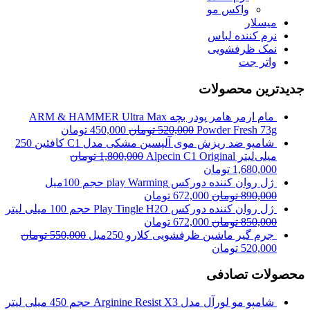
واکس مو
میسلار
نرم کننده لباس
نمک ظرفشویی
واتر جت
جدیدترین محصولات
مام ارمر هامر پودر بچه ARM & HAMMER Ultra Max
Powder Fresh 73g
520,000
تومان
450,000
تومان
شامپو ضد ریزش موی آلپسین مشکی مدل C1 کافئین 250
میلی‌لیتر Alpecin C1 Original
1,800,000
تومان
1,680,000
تومان
ژل روان کننده دورکس play Warming حجم 100میل
890,000
تومان
672,000
تومان
ژل روان کننده دورکس Play Tingle H2O حجم 100 میلی لیتر
850,000
تومان
672,000
تومان
جرم گیر ماشین ظرفشویی کلارو 250میل
550,000
تومان
520,000
تومان
محصولات تصادفی
شامپو مو لورآل مدل Arginine Resist X3 حجم 450 میلی لیتر