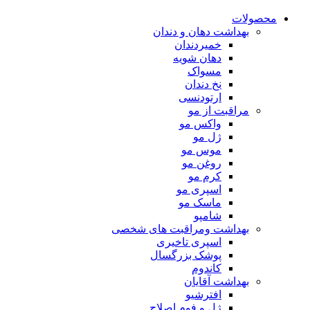
محصولات
بهداشت دهان و دندان
خمیردندان
دهان شویه
مسواک
نخ دندان
ارتودنسی
مراقبت از مو
واکس مو
ژل مو
موس مو
روغن مو
کرم مو
اسپری مو
ماسک مو
شامپو
بهداشت ومراقبت های شخصی
اسپری تاخیری
پوشک بزرگسال
کاندوم
بهداشت آقایان
افترشیو
ژل و فوم اصلاح