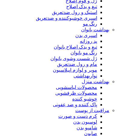
ژل و فوم اصلاح
تیغ و یدک اصلاح
استیک و رول ضدتعریق
اسپری خوشبوکننده و ضدتعریق
رنگ مو
بهداشت بانوان
اسپری بدن
پد روزانه
تیغ و یدک اصلاح بانوان
رنگ مو بانوان
ژل شست وشوی بانوان
مام و رول ضدتعریق
موبر و لوازم اپیلاسیون
نواربهداشتی
بهداشت منزل
محصولات لباسشویی
محصولات ظرفشویی
خوشبو کننده
پاک کننده و ضد عفونی
مراقبت از پوست
کرم دست و صورت
لوسیون بدن
شامپو بدن
صابون