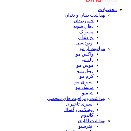
محصولات
بهداشت دهان و دندان
خمیردندان
دهان شویه
مسواک
نخ دندان
ارتودنسی
مراقبت از مو
واکس مو
ژل مو
موس مو
روغن مو
کرم مو
اسپری مو
ماسک مو
شامپو
بهداشت ومراقبت های شخصی
اسپری تاخیری
پوشک بزرگسال
کاندوم
بهداشت آقایان
افترشیو