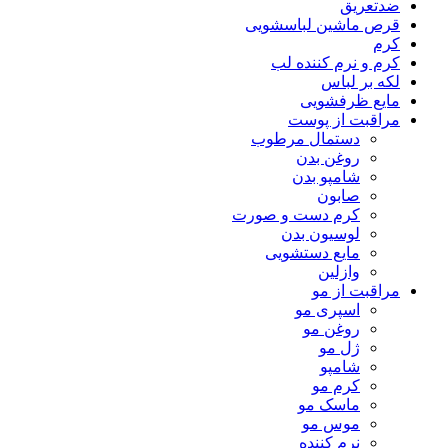
ضدتعریق
قرص ماشین لباسشویی
کرم
کرم و نرم کننده لب
لکه بر لباس
مایع ظرفشویی
مراقبت از پوست
دستمال مرطوب
روغن بدن
شامپو بدن
صابون
کرم دست و صورت
لوسیون بدن
مایع دستشویی
وازلین
مراقبت از مو
اسپری مو
روغن مو
ژل مو
شامپو
کرم مو
ماسک مو
موس مو
نرم کننده