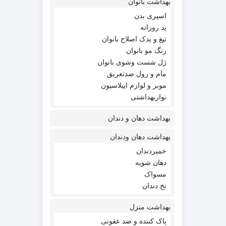
بهداشت بانوان
اسپری بدن
پد روزانه
تیغ و یدک اصلاح بانوان
رنگ مو بانوان
ژل شست وشوی بانوان
مام و رول ضدتعریق
موبر و لوازم اپیلاسیون
نواربهداشتی
بهداشت دهان و دندان
بهداشت دهان ودندان
خمیردندان
دهان شویه
مسواک
نخ دندان
بهداشت منزل
پاک کننده و ضد عفونی