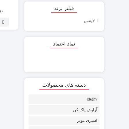
فیلتر برند
00
لایتنس
نماد اعتماد
دسته های محصولات
ldsghv
آرایش پاک کن
اسپری موبر