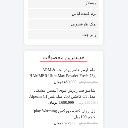
میسلار
نرم کننده لباس
نمک ظرفشویی
واتر جت
جدیدترین محصولات
مام ارمر هامر پودر بچه ARM &
HAMMER Ultra Max Powder Fresh 73g
450,000
تومان
520,000
تومان
شامپو ضد ریزش موی آلپسین مشکی
مدل C1 کافئین 250 میلی‌لیتر Alpecin C1
Original
1,680,000
تومان
1,800,000
تومان
ژل روان کننده دورکس play Warming
حجم 100میل
672,000
تومان
890,000
تومان