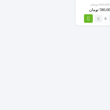
600,000
تومان
580,0
تومان
تعداد:
ماسک
مو
فاقد
سولفات
انواع
مو
حاوی
روغن
آرگان
لایتنس