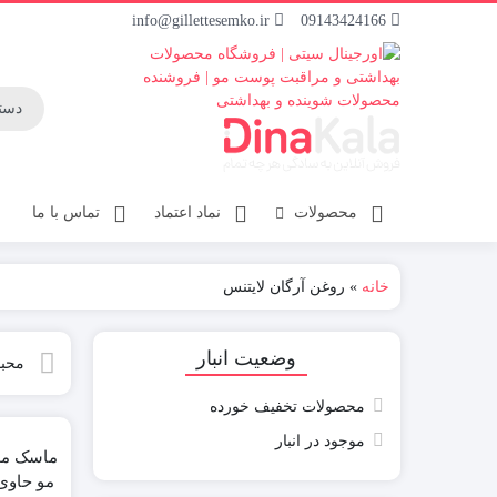
info@gillettesemko.ir
09143424166
محصولات
نماد اعتماد
تماس با ما
خانه
»
روغن آرگان لایتنس
وضعیت انبار
محبو
محصولات تخفیف خورده
موجود در انبار
ماسک مو 
مو حاوی 