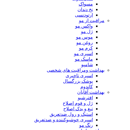
مسواک
نخ دندان
ارتودنسی
مراقبت از مو
واکس مو
ژل مو
موس مو
روغن مو
کرم مو
اسپری مو
ماسک مو
شامپو
بهداشت ومراقبت های شخصی
اسپری تاخیری
پوشک بزرگسال
کاندوم
بهداشت آقایان
افترشیو
ژل و فوم اصلاح
تیغ و یدک اصلاح
استیک و رول ضدتعریق
اسپری خوشبوکننده و ضدتعریق
رنگ مو