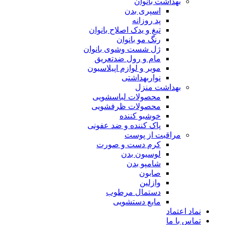
بهداشت بانوان
اسپری بدن
پد روزانه
تیغ و یدک اصلاح بانوان
رنگ مو بانوان
ژل شست وشوی بانوان
مام و رول ضدتعریق
موبر و لوازم اپیلاسیون
نواربهداشتی
بهداشت منزل
محصولات لباسشویی
محصولات ظرفشویی
خوشبو کننده
پاک کننده و ضد عفونی
مراقبت از پوست
کرم دست و صورت
لوسیون بدن
شامپو بدن
صابون
وازلین
دستمال مرطوب
مایع دستشویی
نماد اعتماد
تماس با ما