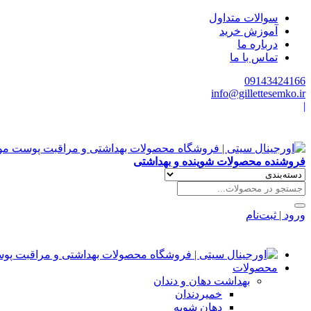
سوالات متداول
آموزش خرید
درباره ما
تماس با ما
09143424166
info@gillettesemko.ir
|
فروشنده محصولات شوینده و بهداشتی
ورود | ثبت‌نام
محصولات
بهداشت دهان و دندان
خمیردندان
دهان شویه