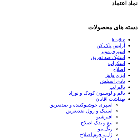
نماد اعتماد
دسته های محصولات
ldsghv
آرایش پاک کن
اسپری موبر
استیک ضد تعریق
اسکراب
اصلاح
ایزی واش
بادی اسپلش
بالم لب
بالم و لوسیون کودک و نوزاد
بهداشت آقایان
اسپری خوشبوکننده و ضدتعریق
استیک و رول ضدتعریق
افترشیو
تیغ و یدک اصلاح
رنگ مو
ژل و فوم اصلاح