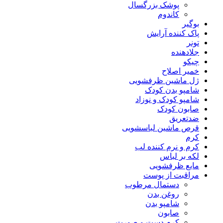
پوشک بزرگسال
کاندوم
بوگیر
پاک کننده آرایش
تونر
جلادهنده
چیکو
خمیر اصلاح
ژل ماشین ظرفشویی
شامپو بدن کودک
شامپو کودک و نوزاد
صابون کودک
ضدتعریق
قرص ماشین لباسشویی
کرم
کرم و نرم کننده لب
لکه بر لباس
مایع ظرفشویی
مراقبت از پوست
دستمال مرطوب
روغن بدن
شامپو بدن
صابون
کرم دست و صورت