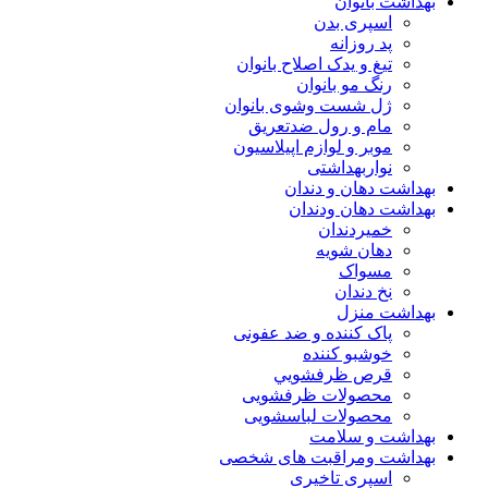
بهداشت بانوان
اسپری بدن
پد روزانه
تیغ و یدک اصلاح بانوان
رنگ مو بانوان
ژل شست وشوی بانوان
مام و رول ضدتعریق
موبر و لوازم اپیلاسیون
نواربهداشتی
بهداشت دهان و دندان
بهداشت دهان ودندان
خمیردندان
دهان شویه
مسواک
نخ دندان
بهداشت منزل
پاک کننده و ضد عفونی
خوشبو کننده
قرص ظرفشويي
محصولات ظرفشویی
محصولات لباسشویی
بهداشت و سلامت
بهداشت ومراقبت های شخصی
اسپری تاخیری