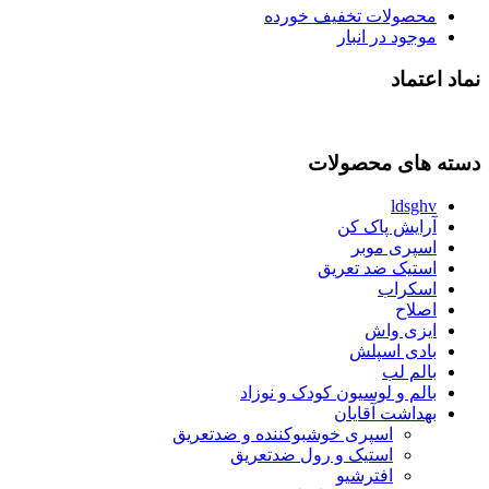
محصولات تخفیف خورده
موجود در انبار
نماد اعتماد
دسته های محصولات
ldsghv
آرایش پاک کن
اسپری موبر
استیک ضد تعریق
اسکراب
اصلاح
ایزی واش
بادی اسپلش
بالم لب
بالم و لوسیون کودک و نوزاد
بهداشت آقایان
اسپری خوشبوکننده و ضدتعریق
استیک و رول ضدتعریق
افترشیو