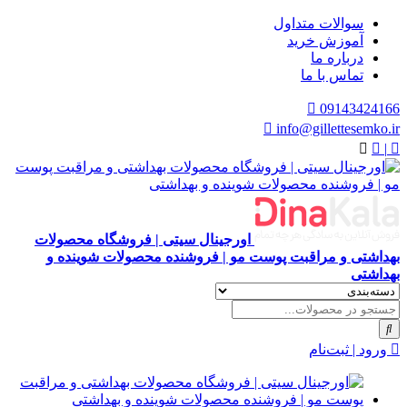
سوالات متداول
آموزش خرید
درباره ما
تماس با ما
09143424166
info@gillettesemko.ir
|
اورجینال سیتی | فروشگاه محصولات
بهداشتی و مراقبت پوست مو | فروشنده محصولات شوینده و
بهداشتی
ورود | ثبت‌نام