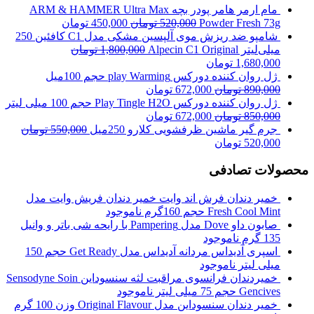
مام ارمر هامر پودر بچه ARM & HAMMER Ultra Max
Powder Fresh 73g
520,000
تومان
450,000
تومان
شامپو ضد ریزش موی آلپسین مشکی مدل C1 کافئین 250
میلی‌لیتر Alpecin C1 Original
1,800,000
تومان
1,680,000
تومان
ژل روان کننده دورکس play Warming حجم 100میل
890,000
تومان
672,000
تومان
ژل روان کننده دورکس Play Tingle H2O حجم 100 میلی لیتر
850,000
تومان
672,000
تومان
جرم گیر ماشین ظرفشویی کلارو 250میل
550,000
تومان
520,000
تومان
محصولات تصادفی
خمیر دندان فرش اند وایت خمیر دندان فریش وایت مدل
Fresh Cool Mint حجم 160گرم
ناموجود
صابون داو Dove مدل Pampering با رایحه شی باتر و وانیل
135 گرم
ناموجود
اسپری آدیداس مردانه آدیداس مدل Get Ready حجم 150
میلی لیتر
ناموجود
خمیردندان فرانسوی مراقبت لثه سنسوداین Sensodyne Soin
Gencives حجم 75 میلی لیتر
ناموجود
خمیر دندان سنسوداین مدل Original Flavour وزن 100 گرم