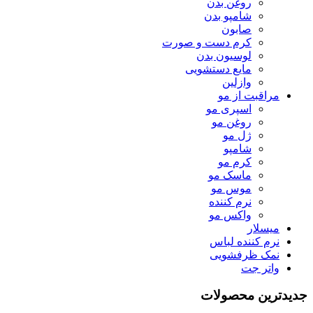
روغن بدن
شامپو بدن
صابون
کرم دست و صورت
لوسیون بدن
مایع دستشویی
وازلین
مراقبت از مو
اسپری مو
روغن مو
ژل مو
شامپو
کرم مو
ماسک مو
موس مو
نرم کننده
واکس مو
میسلار
نرم کننده لباس
نمک ظرفشویی
واتر جت
جدیدترین محصولات