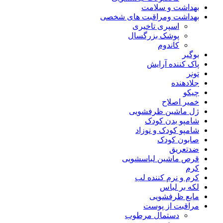
بهداشت و سلامت
بهداشت ومراقبت های شخصی
اسپری تاخیری
پوشک بزرگسال
کاندوم
بوگیر
پاک کننده آرایش
تونر
جلادهنده
چیکو
خمیر اصلاح
ژل ماشین ظرفشویی
شامپو بدن کودک
شامپو کودک و نوزاد
صابون کودک
ضدتعریق
قرص ماشین لباسشویی
کرم
کرم و نرم کننده لب
لکه بر لباس
مایع ظرفشویی
مراقبت از پوست
دستمال مرطوب