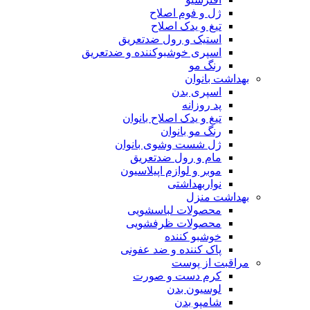
ژل و فوم اصلاح
تیغ و یدک اصلاح
استیک و رول ضدتعریق
اسپری خوشبوکننده و ضدتعریق
رنگ مو
بهداشت بانوان
اسپری بدن
پد روزانه
تیغ و یدک اصلاح بانوان
رنگ مو بانوان
ژل شست وشوی بانوان
مام و رول ضدتعریق
موبر و لوازم اپیلاسیون
نواربهداشتی
بهداشت منزل
محصولات لباسشویی
محصولات ظرفشویی
خوشبو کننده
پاک کننده و ضد عفونی
مراقبت از پوست
کرم دست و صورت
لوسیون بدن
شامپو بدن