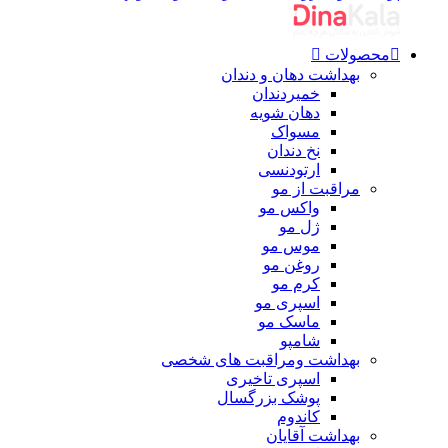
محصولات
بهداشت دهان و دندان
خمیردندان
دهان شویه
مسواک
نخ دندان
ارتودنسی
مراقبت از مو
واکس مو
ژل مو
موس مو
روغن مو
کرم مو
اسپری مو
ماسک مو
شامپو
بهداشت ومراقبت های شخصی
اسپری تاخیری
پوشک بزرگسال
کاندوم
بهداشت آقایان