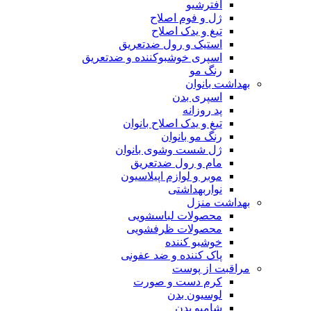
افترشیو
ژل و فوم اصلاح
تیغ و یدک اصلاح
استیک و رول ضدتعریق
اسپری خوشبوکننده و ضدتعریق
رنگ مو
بهداشت بانوان
اسپری بدن
پد روزانه
تیغ و یدک اصلاح بانوان
رنگ مو بانوان
ژل شست وشوی بانوان
مام و رول ضدتعریق
موبر و لوازم اپیلاسیون
نواربهداشتی
بهداشت منزل
محصولات لباسشویی
محصولات ظرفشویی
خوشبو کننده
پاک کننده و ضد عفونی
مراقبت از پوست
کرم دست و صورت
لوسیون بدن
شامپو بدن