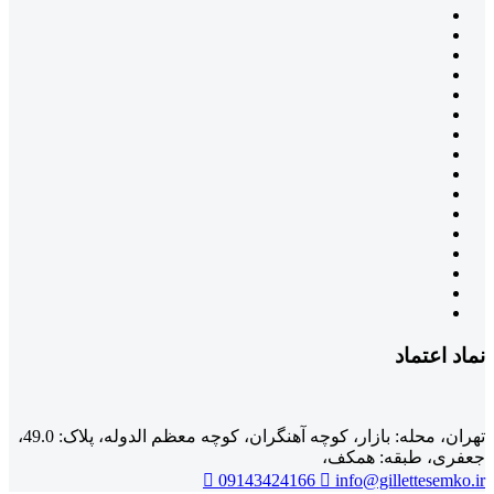
نماد اعتماد
تهران، محله: بازار، کوچه آهنگران، کوچه معظم الدوله، پلاک: 49.0،
جعفری، طبقه: همکف،
09143424166
info@gillettesemko.ir