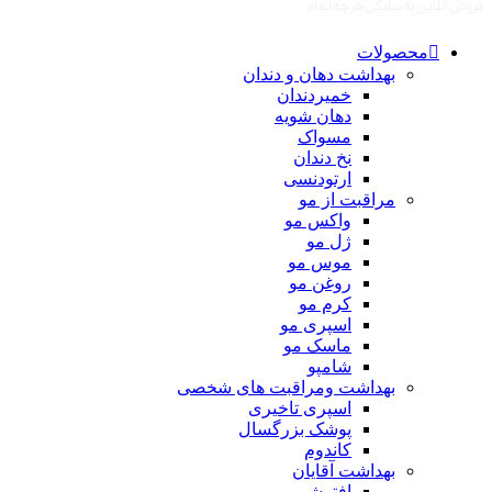
محصولات
بهداشت دهان و دندان
خمیردندان
دهان شویه
مسواک
نخ دندان
ارتودنسی
مراقبت از مو
واکس مو
ژل مو
موس مو
روغن مو
کرم مو
اسپری مو
ماسک مو
شامپو
بهداشت ومراقبت های شخصی
اسپری تاخیری
پوشک بزرگسال
کاندوم
بهداشت آقایان
افترشیو