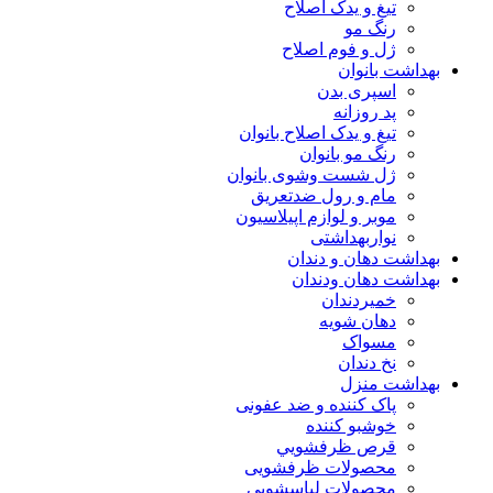
تیغ و یدک اصلاح
رنگ مو
ژل و فوم اصلاح
بهداشت بانوان
اسپری بدن
پد روزانه
تیغ و یدک اصلاح بانوان
رنگ مو بانوان
ژل شست وشوی بانوان
مام و رول ضدتعریق
موبر و لوازم اپیلاسیون
نواربهداشتی
بهداشت دهان و دندان
بهداشت دهان ودندان
خمیردندان
دهان شویه
مسواک
نخ دندان
بهداشت منزل
پاک کننده و ضد عفونی
خوشبو کننده
قرص ظرفشويي
محصولات ظرفشویی
محصولات لباسشویی