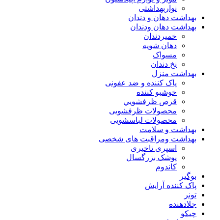
نواربهداشتی
بهداشت دهان و دندان
بهداشت دهان ودندان
خمیردندان
دهان شویه
مسواک
نخ دندان
بهداشت منزل
پاک کننده و ضد عفونی
خوشبو کننده
قرص ظرفشويي
محصولات ظرفشویی
محصولات لباسشویی
بهداشت و سلامت
بهداشت ومراقبت های شخصی
اسپری تاخیری
پوشک بزرگسال
کاندوم
بوگیر
پاک کننده آرایش
تونر
جلادهنده
چیکو