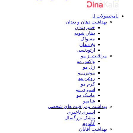
محصولات
بهداشت دهان و دندان
خمیردندان
دهان شویه
مسواک
نخ دندان
ارتودنسی
مراقبت از مو
واکس مو
ژل مو
موس مو
روغن مو
کرم مو
اسپری مو
ماسک مو
شامپو
بهداشت ومراقبت های شخصی
اسپری تاخیری
پوشک بزرگسال
کاندوم
بهداشت آقایان