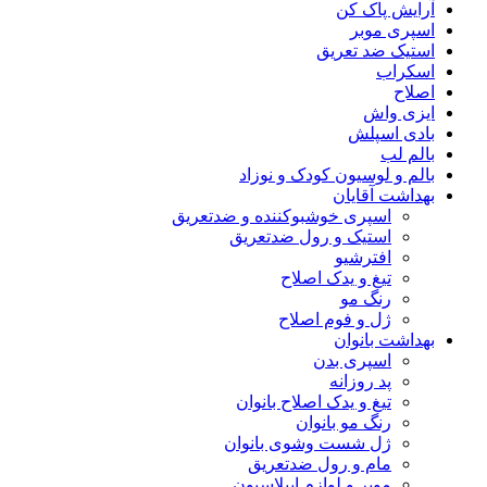
آرایش پاک کن
اسپری موبر
استیک ضد تعریق
اسکراب
اصلاح
ایزی واش
بادی اسپلش
بالم لب
بالم و لوسیون کودک و نوزاد
بهداشت آقایان
اسپری خوشبوکننده و ضدتعریق
استیک و رول ضدتعریق
افترشیو
تیغ و یدک اصلاح
رنگ مو
ژل و فوم اصلاح
بهداشت بانوان
اسپری بدن
پد روزانه
تیغ و یدک اصلاح بانوان
رنگ مو بانوان
ژل شست وشوی بانوان
مام و رول ضدتعریق
موبر و لوازم اپیلاسیون