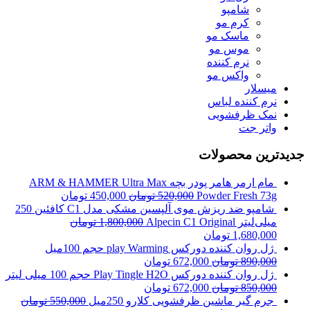
شامپو
کرم مو
ماسک مو
موس مو
نرم کننده
واکس مو
میسلار
نرم کننده لباس
نمک ظرفشویی
واتر جت
جدیدترین محصولات
مام ارمر هامر پودر بچه ARM & HAMMER Ultra Max
Powder Fresh 73g
520,000
تومان
450,000
تومان
شامپو ضد ریزش موی آلپسین مشکی مدل C1 کافئین 250
میلی‌لیتر Alpecin C1 Original
1,800,000
تومان
1,680,000
تومان
ژل روان کننده دورکس play Warming حجم 100میل
890,000
تومان
672,000
تومان
ژل روان کننده دورکس Play Tingle H2O حجم 100 میلی لیتر
850,000
تومان
672,000
تومان
جرم گیر ماشین ظرفشویی کلارو 250میل
550,000
تومان