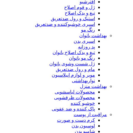
افترشیو
ژل و فوم اصلاح
تیغ و یدک اصلاح
استیک و رول ضدتعریق
اسپری خوشبوکننده و ضدتعریق
رنگ مو
بهداشت بانوان
اسپری بدن
پد روزانه
تیغ و یدک اصلاح بانوان
رنگ مو بانوان
ژل شست وشوی بانوان
مام و رول ضدتعریق
موبر و لوازم اپیلاسیون
نواربهداشتی
بهداشت منزل
محصولات لباسشویی
محصولات ظرفشویی
خوشبو کننده
پاک کننده و ضد عفونی
مراقبت از پوست
کرم دست و صورت
لوسیون بدن
شامپو بدن