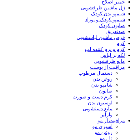
خمیر اصلاح
ژل ماشین ظرفشویی
شامپو بدن کودک
شامپو کودک و نوزاد
صابون کودک
ضدتعریق
قرص ماشین لباسشویی
کرم
کرم و نرم کننده لب
لکه بر لباس
مایع ظرفشویی
مراقبت از پوست
دستمال مرطوب
روغن بدن
شامپو بدن
صابون
کرم دست و صورت
لوسیون بدن
مایع دستشویی
وازلین
مراقبت از مو
اسپری مو
روغن مو
ژل مو