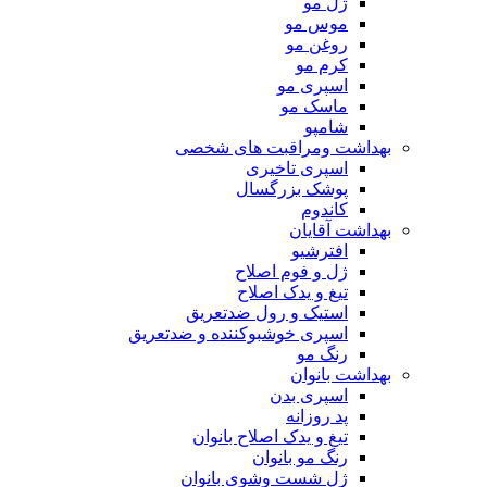
ژل مو
موس مو
روغن مو
کرم مو
اسپری مو
ماسک مو
شامپو
بهداشت ومراقبت های شخصی
اسپری تاخیری
پوشک بزرگسال
کاندوم
بهداشت آقایان
افترشیو
ژل و فوم اصلاح
تیغ و یدک اصلاح
استیک و رول ضدتعریق
اسپری خوشبوکننده و ضدتعریق
رنگ مو
بهداشت بانوان
اسپری بدن
پد روزانه
تیغ و یدک اصلاح بانوان
رنگ مو بانوان
ژل شست وشوی بانوان