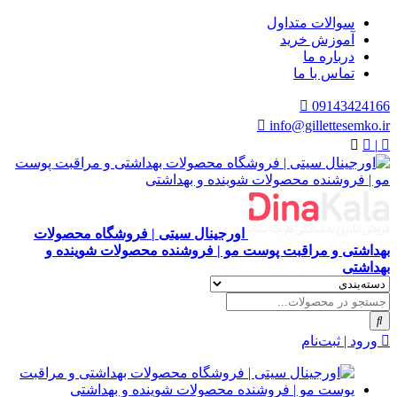
سوالات متداول
آموزش خرید
درباره ما
تماس با ما
09143424166
info@gillettesemko.ir
|
اورجینال سیتی | فروشگاه محصولات
بهداشتی و مراقبت پوست مو | فروشنده محصولات شوینده و
بهداشتی
ورود | ثبت‌نام