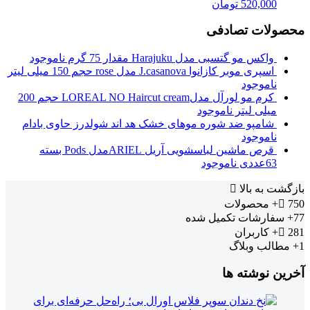
520,000
تومان
محصولات تصادفی
واکس مو گتسبی مدل Harajuku مقدار 75 گرم
ناموجود
اسپری موبر کازانوا J.casanova مدل rose حجم 150 میلی لیتر
ناموجود
کرم مو لورآل مدلLOREAL NO Haircut cream حجم 200
میلی لیتر
ناموجود
شامپو ضد شوره موهای خشک هد اند شولدرز حاوی بادام
ناموجود
قرص ماشین لباسشویی آریل ARIELمدل Pods بسته
63عددی
ناموجود
بازگشت به بالا
750+
محصولات
77+
سفارشات تکمیل شده
281+
کاربران
1+
مطالب وبلاگ
آخرین نوشته ها