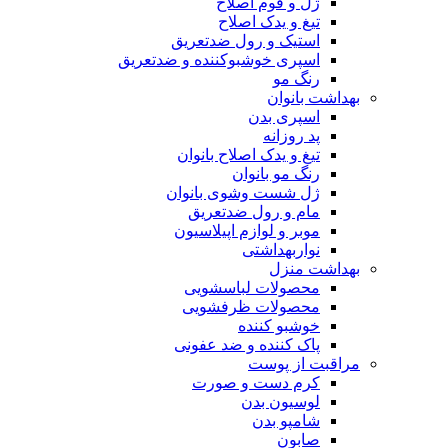
ژل و فوم اصلاح
تیغ و یدک اصلاح
استیک و رول ضدتعریق
اسپری خوشبوکننده و ضدتعریق
رنگ مو
بهداشت بانوان
اسپری بدن
پد روزانه
تیغ و یدک اصلاح بانوان
رنگ مو بانوان
ژل شست وشوی بانوان
مام و رول ضدتعریق
موبر و لوازم اپیلاسیون
نواربهداشتی
بهداشت منزل
محصولات لباسشویی
محصولات ظرفشویی
خوشبو کننده
پاک کننده و ضد عفونی
مراقبت از پوست
کرم دست و صورت
لوسیون بدن
شامپو بدن
صابون