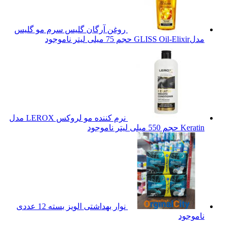
روغن آرگان گلیس سرم مو گلیس
مدلGLISS Oil-Elixir حجم 75 میلی لیتر
ناموجود
نرم کننده مو لروکس LEROX مدل
Keratin حجم 550 میلی لیتر
ناموجود
نوار بهداشتی الویز بسته 12 عددی
ناموجود