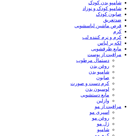
شامپو بدن کودک
شامپو کودک و نوزاد
صابون کودک
ضدتعریق
قرص ماشین لباسشویی
کرم
کرم و نرم کننده لب
لکه بر لباس
مایع ظرفشویی
مراقبت از پوست
دستمال مرطوب
روغن بدن
شامپو بدن
صابون
کرم دست و صورت
لوسیون بدن
مایع دستشویی
وازلین
مراقبت از مو
اسپری مو
روغن مو
ژل مو
شامپو
کرم مو