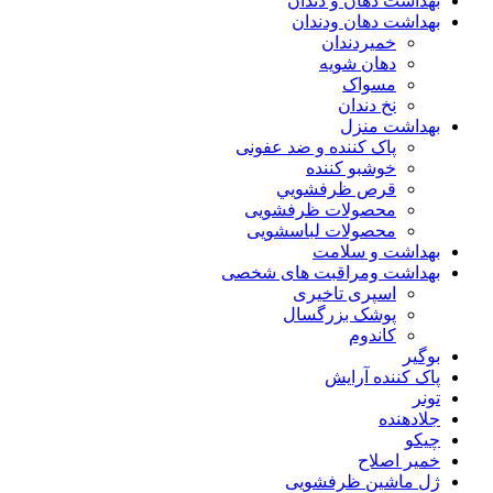
بهداشت دهان و دندان
بهداشت دهان ودندان
خمیردندان
دهان شویه
مسواک
نخ دندان
بهداشت منزل
پاک کننده و ضد عفونی
خوشبو کننده
قرص ظرفشويي
محصولات ظرفشویی
محصولات لباسشویی
بهداشت و سلامت
بهداشت ومراقبت های شخصی
اسپری تاخیری
پوشک بزرگسال
کاندوم
بوگیر
پاک کننده آرایش
تونر
جلادهنده
چیکو
خمیر اصلاح
ژل ماشین ظرفشویی