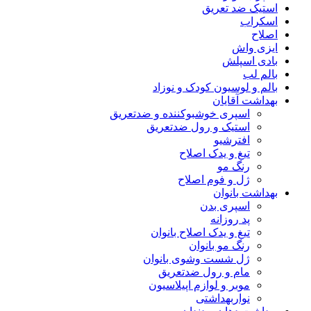
استیک ضد تعریق
اسکراب
اصلاح
ایزی واش
بادی اسپلش
بالم لب
بالم و لوسیون کودک و نوزاد
بهداشت آقایان
اسپری خوشبوکننده و ضدتعریق
استیک و رول ضدتعریق
افترشیو
تیغ و یدک اصلاح
رنگ مو
ژل و فوم اصلاح
بهداشت بانوان
اسپری بدن
پد روزانه
تیغ و یدک اصلاح بانوان
رنگ مو بانوان
ژل شست وشوی بانوان
مام و رول ضدتعریق
موبر و لوازم اپیلاسیون
نواربهداشتی