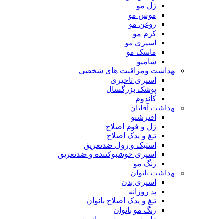
ژل مو
موس مو
روغن مو
کرم مو
اسپری مو
ماسک مو
شامپو
بهداشت ومراقبت های شخصی
اسپری تاخیری
پوشک بزرگسال
کاندوم
بهداشت آقایان
افترشیو
ژل و فوم اصلاح
تیغ و یدک اصلاح
استیک و رول ضدتعریق
اسپری خوشبوکننده و ضدتعریق
رنگ مو
بهداشت بانوان
اسپری بدن
پد روزانه
تیغ و یدک اصلاح بانوان
رنگ مو بانوان