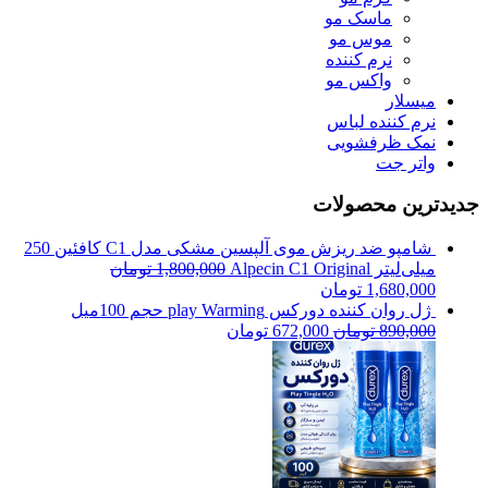
ماسک مو
موس مو
نرم کننده
واکس مو
میسلار
نرم کننده لباس
نمک ظرفشویی
واتر جت
جدیدترین محصولات
شامپو ضد ریزش موی آلپسین مشکی مدل C1 کافئین 250
میلی‌لیتر Alpecin C1 Original
1,800,000
تومان
1,680,000
تومان
ژل روان کننده دورکس play Warming حجم 100میل
890,000
تومان
672,000
تومان