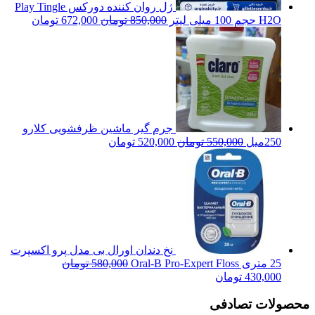
ژل روان کننده دورکس Play Tingle
H2O حجم 100 میلی لیتر
850,000
تومان
672,000
تومان
جرم گیر ماشین ظرفشویی کلارو
250میل
550,000
تومان
520,000
تومان
نخ دندان اورال بی مدل پرو اکسپرت
25 متری Oral-B Pro-Expert Floss
580,000
تومان
430,000
تومان
محصولات تصادفی