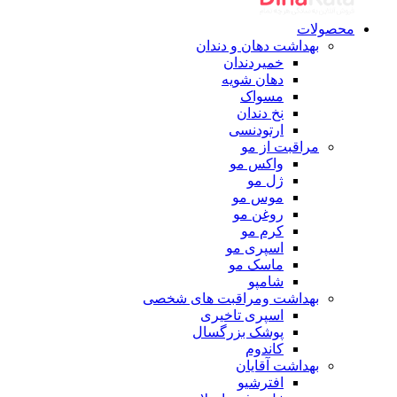
محصولات
بهداشت دهان و دندان
خمیردندان
دهان شویه
مسواک
نخ دندان
ارتودنسی
مراقبت از مو
واکس مو
ژل مو
موس مو
روغن مو
کرم مو
اسپری مو
ماسک مو
شامپو
بهداشت ومراقبت های شخصی
اسپری تاخیری
پوشک بزرگسال
کاندوم
بهداشت آقایان
افترشیو