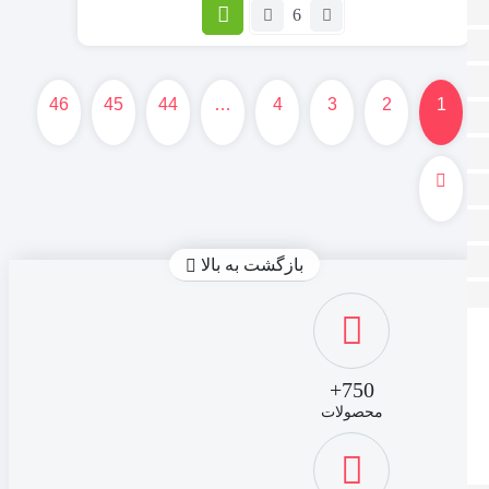
گرم
تعداد:
تیغ
یدک
مچ
تری
46
45
44
…
4
3
2
1
توربو
ژیلت
بسته
4
عددی
3لبه
MACH3
بازگشت به بالا
TURBO
750+
محصولات