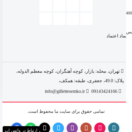
شامپو هد اند شولدرز مدل special anti-weaving حجم 400
لیس
نماد اعتماد
تهران، محله: بازار، کوچه آهنگران، کوچه معظم الدوله،
پلاک: 49.0، جعفری، طبقه: همکف،
info@gillettesemko.ir
09143424166
تمامی حقوق برای سایت ما محفوظ است.
ارتباط در واتس اپ