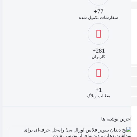
77+
سفارشات تکمیل شده
281+
کاربران
1+
مطالب وبلاگ
آخرین نوشته ها
نخ
دند