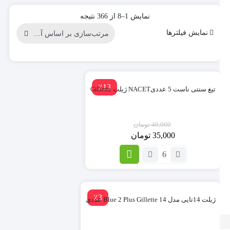
نمایش 1–8 از 366 نتیجه
نمایش فیلترها
٪13
تیغ سنتی ناست 5 عددیNACET ژیلت Gillette
40,000
تومان
35,000
تومان
تعداد:
تیغ
سنتی
ناست
5
٪3
ژیلت 14تایی مدل Blue 2 Plus Gillette 14 عددی
عددیNACET
ژیلت
Gillette