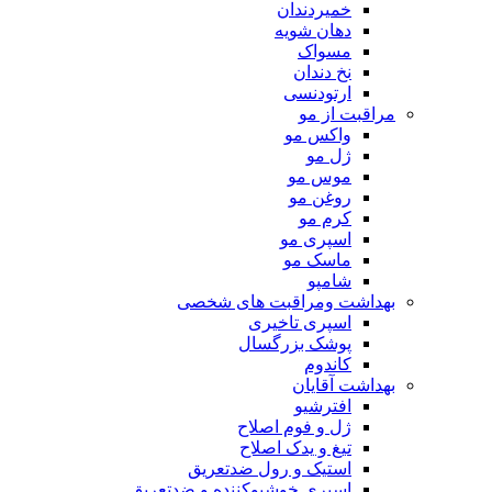
خمیردندان
دهان شویه
مسواک
نخ دندان
ارتودنسی
مراقبت از مو
واکس مو
ژل مو
موس مو
روغن مو
کرم مو
اسپری مو
ماسک مو
شامپو
بهداشت ومراقبت های شخصی
اسپری تاخیری
پوشک بزرگسال
کاندوم
بهداشت آقایان
افترشیو
ژل و فوم اصلاح
تیغ و یدک اصلاح
استیک و رول ضدتعریق
اسپری خوشبوکننده و ضدتعریق