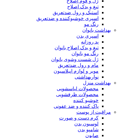
ژل و فوم اصلاح
تیغ و یدک اصلاح
استیک و رول ضدتعریق
اسپری خوشبوکننده و ضدتعریق
رنگ مو
بهداشت بانوان
اسپری بدن
پد روزانه
تیغ و یدک اصلاح بانوان
رنگ مو بانوان
ژل شست وشوی بانوان
مام و رول ضدتعریق
موبر و لوازم اپیلاسیون
نواربهداشتی
بهداشت منزل
محصولات لباسشویی
محصولات ظرفشویی
خوشبو کننده
پاک کننده و ضد عفونی
مراقبت از پوست
کرم دست و صورت
لوسیون بدن
شامپو بدن
صابون