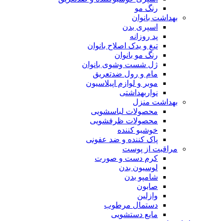
رنگ مو
بهداشت بانوان
اسپری بدن
پد روزانه
تیغ و یدک اصلاح بانوان
رنگ مو بانوان
ژل شست وشوی بانوان
مام و رول ضدتعریق
موبر و لوازم اپیلاسیون
نواربهداشتی
بهداشت منزل
محصولات لباسشویی
محصولات ظرفشویی
خوشبو کننده
پاک کننده و ضد عفونی
مراقبت از پوست
کرم دست و صورت
لوسیون بدن
شامپو بدن
صابون
وازلین
دستمال مرطوب
مایع دستشویی