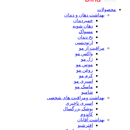
محصولات
بهداشت دهان و دندان
خمیردندان
دهان شویه
مسواک
نخ دندان
ارتودنسی
مراقبت از مو
واکس مو
ژل مو
موس مو
روغن مو
کرم مو
اسپری مو
ماسک مو
شامپو
بهداشت ومراقبت های شخصی
اسپری تاخیری
پوشک بزرگسال
کاندوم
بهداشت آقایان
افترشیو