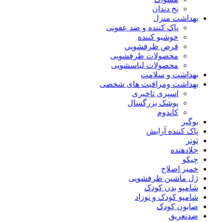
نخ دندان
بهداشت منزل
پاک کننده و ضد عفونی
خوشبو کننده
قرص ظرفشويي
محصولات ظرفشویی
محصولات لباسشویی
بهداشت و سلامت
بهداشت ومراقبت های شخصی
اسپری تاخیری
پوشک بزرگسال
کاندوم
بوگیر
پاک کننده آرایش
تونر
جلادهنده
چیکو
خمیر اصلاح
ژل ماشین ظرفشویی
شامپو بدن کودک
شامپو کودک و نوزاد
صابون کودک
ضدتعریق