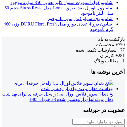
شامپو کول اسپورت منتول کلیر نعنایی 350 میل
ناموجود
مام رول اورال ضد تعریق Loreal مدل Stress Resist حجم 50
میلی لیتر
ناموجود
شامپو بچه سواو کیدز پمپی
ناموجود
صابون درو 4 عددی دورو مدل DURU Floral Fresh وزن 460
گرم
ناموجود
بازگشت به بالا
750+
محصولات
77+
سفارشات تکمیل شده
281+
کاربران
1+
مطالب وبلاگ
آخرین نوشته ها
نخ دندان سوپر فلاس اورال بی؛ راه‌حل حرفه‌ای برای بهداشت
دهان و دندانهای ارتودنسی شده
23 خرداد 1405
عضویت در خبرنامه