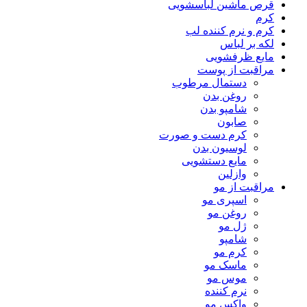
قرص ماشین لباسشویی
کرم
کرم و نرم کننده لب
لکه بر لباس
مایع ظرفشویی
مراقبت از پوست
دستمال مرطوب
روغن بدن
شامپو بدن
صابون
کرم دست و صورت
لوسیون بدن
مایع دستشویی
وازلین
مراقبت از مو
اسپری مو
روغن مو
ژل مو
شامپو
کرم مو
ماسک مو
موس مو
نرم کننده
واکس مو