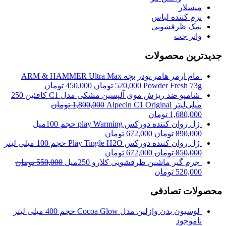
میسلار
نرم کننده لباس
نمک ظرفشویی
واتر جت
جدیدترین محصولات
مام ارمر هامر پودر بچه ARM & HAMMER Ultra Max
Powder Fresh 73g
520,000
تومان
450,000
تومان
شامپو ضد ریزش موی آلپسین مشکی مدل C1 کافئین 250
میلی‌لیتر Alpecin C1 Original
1,800,000
تومان
1,680,000
تومان
ژل روان کننده دورکس play Warming حجم 100میل
890,000
تومان
672,000
تومان
ژل روان کننده دورکس Play Tingle H2O حجم 100 میلی لیتر
850,000
تومان
672,000
تومان
جرم گیر ماشین ظرفشویی کلارو 250میل
550,000
تومان
520,000
تومان
محصولات تصادفی
لوسیون بدن وازلین مدل Cocoa Glow حجم 400 میلی لیتر
ناموجود