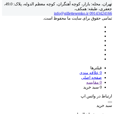
تهران، محله: بازار، کوچه آهنگران، کوچه معظم الدوله، پلاک: 49.0،
جعفری، طبقه: همکف،
info@gillettesemko.ir
09143424166
تمامی حقوق برای سایت ما محفوظ است.
فیلترها
0
علاقه مندی
صفحه اصلی
0
مقایسه
0
سبد خرید
ارتباط در واتس اپ
سبد خرید