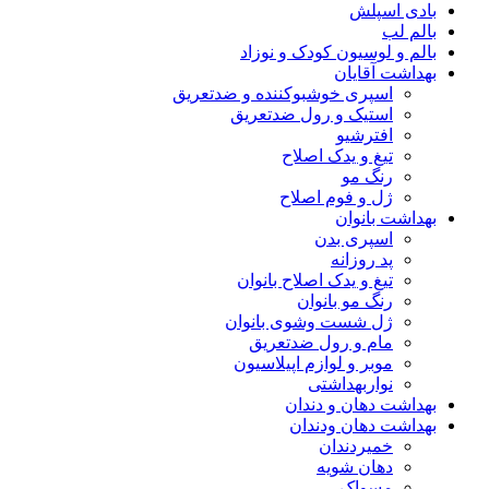
بادی اسپلش
بالم لب
بالم و لوسیون کودک و نوزاد
بهداشت آقایان
اسپری خوشبوکننده و ضدتعریق
استیک و رول ضدتعریق
افترشیو
تیغ و یدک اصلاح
رنگ مو
ژل و فوم اصلاح
بهداشت بانوان
اسپری بدن
پد روزانه
تیغ و یدک اصلاح بانوان
رنگ مو بانوان
ژل شست وشوی بانوان
مام و رول ضدتعریق
موبر و لوازم اپیلاسیون
نواربهداشتی
بهداشت دهان و دندان
بهداشت دهان ودندان
خمیردندان
دهان شویه
مسواک