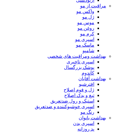
ارتودنسی
مراقبت از مو
واکس مو
ژل مو
موس مو
روغن مو
کرم مو
اسپری مو
ماسک مو
شامپو
بهداشت ومراقبت های شخصی
اسپری تاخیری
پوشک بزرگسال
کاندوم
بهداشت آقایان
افترشیو
ژل و فوم اصلاح
تیغ و یدک اصلاح
استیک و رول ضدتعریق
اسپری خوشبوکننده و ضدتعریق
رنگ مو
بهداشت بانوان
اسپری بدن
پد روزانه