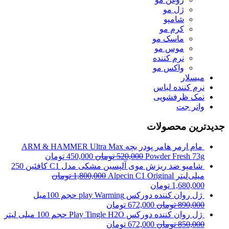
ژل مو
شامپو
کرم مو
ماسک مو
موس مو
نرم کننده
واکس مو
میسلار
نرم کننده لباس
نمک ظرفشویی
واتر جت
جدیدترین محصولات
مام ارمر هامر پودر بچه ARM & HAMMER Ultra Max
Powder Fresh 73g
520,000
تومان
450,000
تومان
شامپو ضد ریزش موی آلپسین مشکی مدل C1 کافئین 250
میلی‌لیتر Alpecin C1 Original
1,800,000
تومان
1,680,000
تومان
ژل روان کننده دورکس play Warming حجم 100میل
890,000
تومان
672,000
تومان
ژل روان کننده دورکس Play Tingle H2O حجم 100 میلی لیتر
850,000
تومان
672,000
تومان