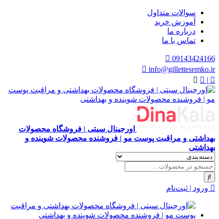
سوالات متداول
آموزش خرید
درباره ما
تماس با ما
09143424166
info@gillettesemko.ir
|
اورجینال سیتی | فروشگاه محصولات
بهداشتی و مراقبت پوست مو | فروشنده محصولات شوینده و
بهداشتی
ورود | ثبت‌نام