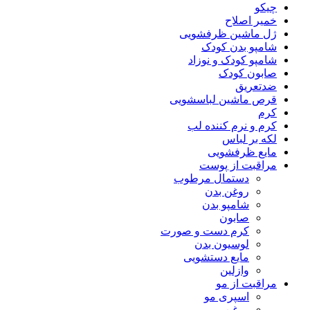
چیکو
خمیر اصلاح
ژل ماشین ظرفشویی
شامپو بدن کودک
شامپو کودک و نوزاد
صابون کودک
ضدتعریق
قرص ماشین لباسشویی
کرم
کرم و نرم کننده لب
لکه بر لباس
مایع ظرفشویی
مراقبت از پوست
دستمال مرطوب
روغن بدن
شامپو بدن
صابون
کرم دست و صورت
لوسیون بدن
مایع دستشویی
وازلین
مراقبت از مو
اسپری مو
روغن مو