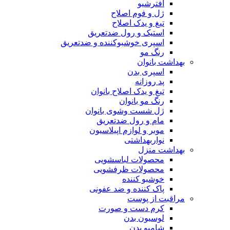
افترشیو
ژل و فوم اصلاح
تیغ و یدک اصلاح
استیک و رول ضدتعریق
اسپری خوشبوکننده و ضدتعریق
رنگ مو
بهداشت بانوان
اسپری بدن
پد روزانه
تیغ و یدک اصلاح بانوان
رنگ مو بانوان
ژل شست وشوی بانوان
مام و رول ضدتعریق
موبر و لوازم اپیلاسیون
نواربهداشتی
بهداشت منزل
محصولات لباسشویی
محصولات ظرفشویی
خوشبو کننده
پاک کننده و ضد عفونی
مراقبت از پوست
کرم دست و صورت
لوسیون بدن
شامپو بدن