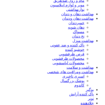
مام و رول ضدتعریق
موبر و لوازم اپیلاسیون
نواربهداشتی
بهداشت دهان و دندان
بهداشت دهان ودندان
خمیردندان
دهان شویه
مسواک
نخ دندان
بهداشت منزل
پاک کننده و ضد عفونی
خوشبو کننده
قرص ظرفشويي
محصولات ظرفشویی
محصولات لباسشویی
بهداشت و سلامت
بهداشت ومراقبت های شخصی
اسپری تاخیری
پوشک بزرگسال
کاندوم
بوگیر
پاک کننده آرایش
تونر
جلادهنده