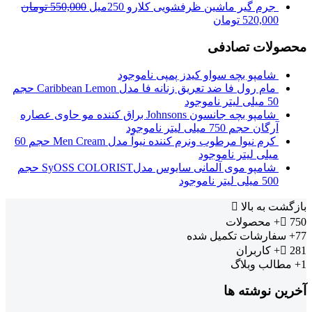
جرم گیر ماشین ظرفشویی کلارو 250میل
550,000
تومان
520,000
تومان
محصولات تصادفی
شامپو بچه سواو کیدز پمپی
ناموجود
مام رول فا ضد تعریق زنانه فا مدل Caribbean Lemon حجم
50 میلی لیتر
ناموجود
شامپو بچه جانسون Johnsons براق کننده مو حاوی عصاره
آرگان حجم 750 میلی لیتر
ناموجود
کرم نیوا مرطوب ونرم کننده نیوآ مدل Men Cream حجم 60
میلی لیتر
ناموجود
شامپو موی آلمانی سایوس مدلSyOSS COLORIST حجم
500 میلی لیتر
ناموجود
بازگشت به بالا
750+
محصولات
77+
سفارشات تکمیل شده
281+
کاربران
1+
مطالب وبلاگ
آخرین نوشته ها