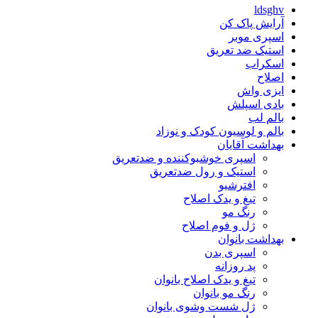
ldsghv
آرایش پاک کن
اسپری موبر
استیک ضد تعریق
اسکراب
اصلاح
ایزی واش
بادی اسپلش
بالم لب
بالم و لوسیون کودک و نوزاد
بهداشت آقایان
اسپری خوشبوکننده و ضدتعریق
استیک و رول ضدتعریق
افترشیو
تیغ و یدک اصلاح
رنگ مو
ژل و فوم اصلاح
بهداشت بانوان
اسپری بدن
پد روزانه
تیغ و یدک اصلاح بانوان
رنگ مو بانوان
ژل شست وشوی بانوان