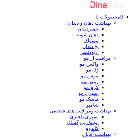
محصولات
بهداشت دهان و دندان
خمیردندان
دهان شویه
مسواک
نخ دندان
ارتودنسی
مراقبت از مو
واکس مو
ژل مو
موس مو
روغن مو
کرم مو
اسپری مو
ماسک مو
شامپو
بهداشت ومراقبت های شخصی
اسپری تاخیری
پوشک بزرگسال
کاندوم
بهداشت آقایان