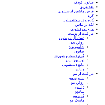
صابون کودک
ضدتعریق
قرص ماشین لباسشویی
کرم
کرم و نرم کننده لب
لکه بر لباس
مایع ظرفشویی
مراقبت از پوست
دستمال مرطوب
روغن بدن
شامپو بدن
صابون
کرم دست و صورت
لوسیون بدن
مایع دستشویی
وازلین
مراقبت از مو
اسپری مو
روغن مو
ژل مو
شامپو
کرم مو
ماسک مو
موس مو