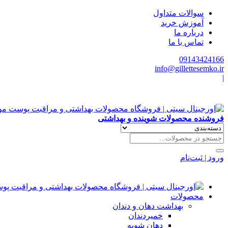
سوالات متداول
آموزش خرید
درباره ما
تماس با ما
09143424166
info@gillettesemko.ir
|
فروشنده محصولات شوینده و بهداشتی
ورود | ثبت‌نام
محصولات
بهداشت دهان و دندان
خمیردندان
دهان شویه