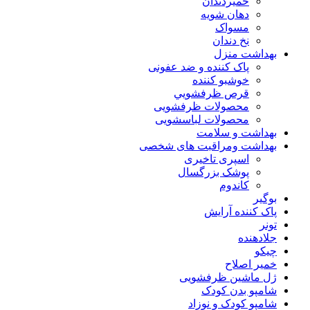
خمیردندان
دهان شویه
مسواک
نخ دندان
بهداشت منزل
پاک کننده و ضد عفونی
خوشبو کننده
قرص ظرفشويي
محصولات ظرفشویی
محصولات لباسشویی
بهداشت و سلامت
بهداشت ومراقبت های شخصی
اسپری تاخیری
پوشک بزرگسال
کاندوم
بوگیر
پاک کننده آرایش
تونر
جلادهنده
چیکو
خمیر اصلاح
ژل ماشین ظرفشویی
شامپو بدن کودک
شامپو کودک و نوزاد