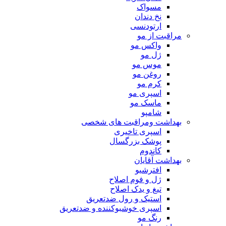
مسواک
نخ دندان
ارتودنسی
مراقبت از مو
واکس مو
ژل مو
موس مو
روغن مو
کرم مو
اسپری مو
ماسک مو
شامپو
بهداشت ومراقبت های شخصی
اسپری تاخیری
پوشک بزرگسال
کاندوم
بهداشت آقایان
افترشیو
ژل و فوم اصلاح
تیغ و یدک اصلاح
استیک و رول ضدتعریق
اسپری خوشبوکننده و ضدتعریق
رنگ مو