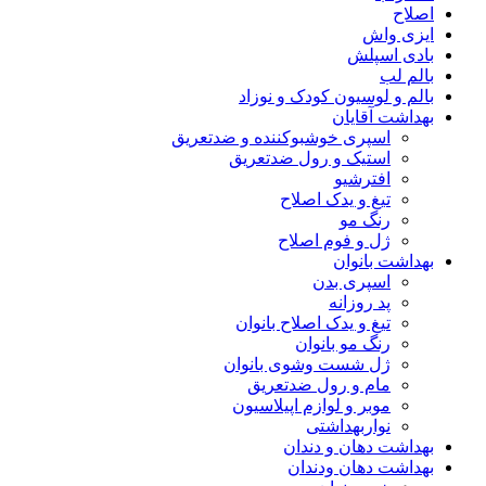
اصلاح
ایزی واش
بادی اسپلش
بالم لب
بالم و لوسیون کودک و نوزاد
بهداشت آقایان
اسپری خوشبوکننده و ضدتعریق
استیک و رول ضدتعریق
افترشیو
تیغ و یدک اصلاح
رنگ مو
ژل و فوم اصلاح
بهداشت بانوان
اسپری بدن
پد روزانه
تیغ و یدک اصلاح بانوان
رنگ مو بانوان
ژل شست وشوی بانوان
مام و رول ضدتعریق
موبر و لوازم اپیلاسیون
نواربهداشتی
بهداشت دهان و دندان
بهداشت دهان ودندان