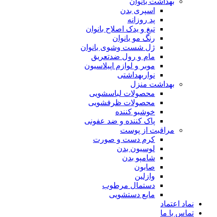
بهداشت بانوان
اسپری بدن
پد روزانه
تیغ و یدک اصلاح بانوان
رنگ مو بانوان
ژل شست وشوی بانوان
مام و رول ضدتعریق
موبر و لوازم اپیلاسیون
نواربهداشتی
بهداشت منزل
محصولات لباسشویی
محصولات ظرفشویی
خوشبو کننده
پاک کننده و ضد عفونی
مراقبت از پوست
کرم دست و صورت
لوسیون بدن
شامپو بدن
صابون
وازلین
دستمال مرطوب
مایع دستشویی
نماد اعتماد
تماس با ما