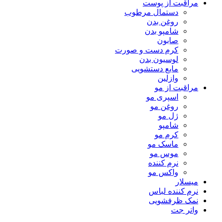
مراقبت از پوست
دستمال مرطوب
روغن بدن
شامپو بدن
صابون
کرم دست و صورت
لوسیون بدن
مایع دستشویی
وازلین
مراقبت از مو
اسپری مو
روغن مو
ژل مو
شامپو
کرم مو
ماسک مو
موس مو
نرم کننده
واکس مو
میسلار
نرم کننده لباس
نمک ظرفشویی
واتر جت