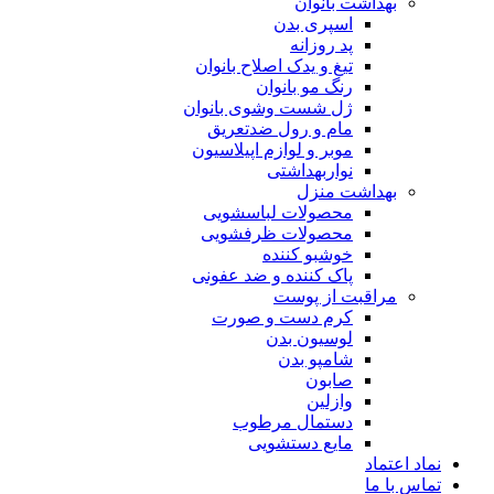
بهداشت بانوان
اسپری بدن
پد روزانه
تیغ و یدک اصلاح بانوان
رنگ مو بانوان
ژل شست وشوی بانوان
مام و رول ضدتعریق
موبر و لوازم اپیلاسیون
نواربهداشتی
بهداشت منزل
محصولات لباسشویی
محصولات ظرفشویی
خوشبو کننده
پاک کننده و ضد عفونی
مراقبت از پوست
کرم دست و صورت
لوسیون بدن
شامپو بدن
صابون
وازلین
دستمال مرطوب
مایع دستشویی
نماد اعتماد
تماس با ما