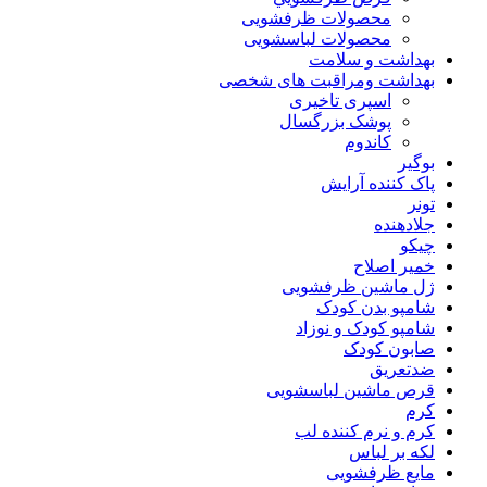
محصولات ظرفشویی
محصولات لباسشویی
بهداشت و سلامت
بهداشت ومراقبت های شخصی
اسپری تاخیری
پوشک بزرگسال
کاندوم
بوگیر
پاک کننده آرایش
تونر
جلادهنده
چیکو
خمیر اصلاح
ژل ماشین ظرفشویی
شامپو بدن کودک
شامپو کودک و نوزاد
صابون کودک
ضدتعریق
قرص ماشین لباسشویی
کرم
کرم و نرم کننده لب
لکه بر لباس
مایع ظرفشویی