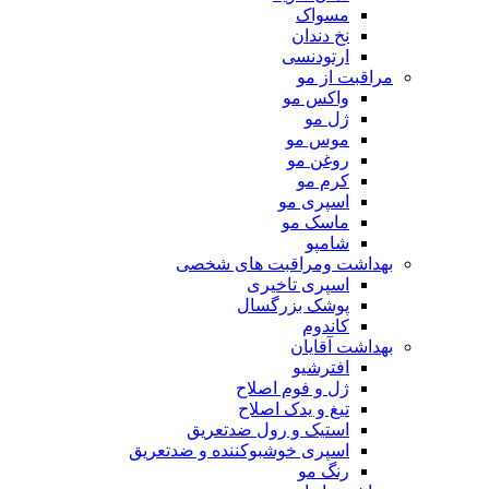
مسواک
نخ دندان
ارتودنسی
مراقبت از مو
واکس مو
ژل مو
موس مو
روغن مو
کرم مو
اسپری مو
ماسک مو
شامپو
بهداشت ومراقبت های شخصی
اسپری تاخیری
پوشک بزرگسال
کاندوم
بهداشت آقایان
افترشیو
ژل و فوم اصلاح
تیغ و یدک اصلاح
استیک و رول ضدتعریق
اسپری خوشبوکننده و ضدتعریق
رنگ مو