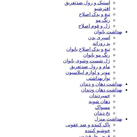
استیک و رول ضدتعریق
افترشیو
تیغ و یدک اصلاح
رنگ مو
ژل و فوم اصلاح
بهداشت بانوان
اسپری بدن
پد روزانه
تیغ و یدک اصلاح بانوان
رنگ مو بانوان
ژل شست وشوی بانوان
مام و رول ضدتعریق
موبر و لوازم اپیلاسیون
نواربهداشتی
بهداشت دهان و دندان
بهداشت دهان ودندان
خمیردندان
دهان شویه
مسواک
نخ دندان
بهداشت منزل
پاک کننده و ضد عفونی
خوشبو کننده
قرص ظرفشويي