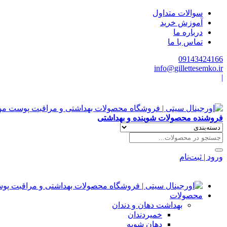
سوالات متداول
آموزش خرید
درباره ما
تماس با ما
09143424166
info@gillettesemko.ir
|
فروشنده محصولات شوینده و بهداشتی
ورود | ثبت‌نام
محصولات
بهداشت دهان و دندان
خمیردندان
دهان شویه