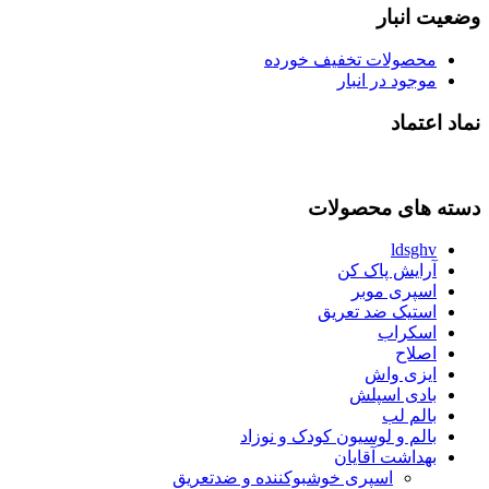
وضعیت انبار
محصولات تخفیف خورده
موجود در انبار
نماد اعتماد
دسته های محصولات
ldsghv
آرایش پاک کن
اسپری موبر
استیک ضد تعریق
اسکراب
اصلاح
ایزی واش
بادی اسپلش
بالم لب
بالم و لوسیون کودک و نوزاد
بهداشت آقایان
اسپری خوشبوکننده و ضدتعریق