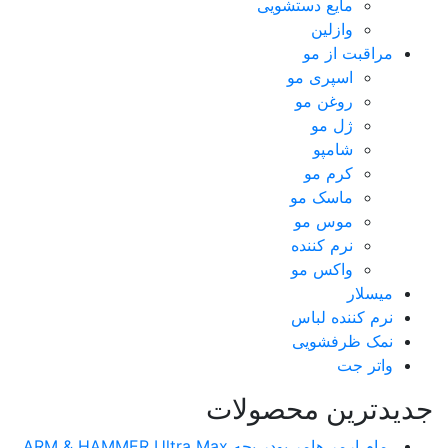
مایع دستشویی
وازلین
مراقبت از مو
اسپری مو
روغن مو
ژل مو
شامپو
کرم مو
ماسک مو
موس مو
نرم کننده
واکس مو
میسلار
نرم کننده لباس
نمک ظرفشویی
واتر جت
جدیدترین محصولات
مام ارمر هامر پودر بچه ARM & HAMMER Ultra Max