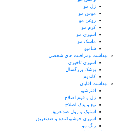
ژل مو
موس مو
روغن مو
کرم مو
اسپری مو
ماسک مو
شامپو
بهداشت ومراقبت های شخصی
اسپری تاخیری
پوشک بزرگسال
کاندوم
بهداشت آقایان
افترشیو
ژل و فوم اصلاح
تیغ و یدک اصلاح
استیک و رول ضدتعریق
اسپری خوشبوکننده و ضدتعریق
رنگ مو