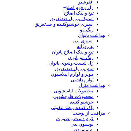
افترشیو
ژل و فوم اصلاح
تیغ و یدک اصلاح
استیک و رول ضدتعریق
اسپری خوشبوکننده و ضدتعریق
رنگ مو
بهداشت بانوان
اسپری بدن
پد روزانه
تیغ و یدک اصلاح بانوان
رنگ مو بانوان
ژل شست وشوی بانوان
مام و رول ضدتعریق
موبر و لوازم اپیلاسیون
نواربهداشتی
بهداشت منزل
محصولات لباسشویی
محصولات ظرفشویی
خوشبو کننده
پاک کننده و ضد عفونی
مراقبت از پوست
کرم دست و صورت
لوسیون بدن
شامپو بدن