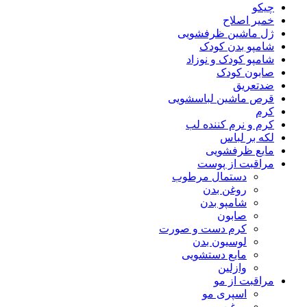
چیکو
خمیر اصلاح
ژل ماشین ظرفشویی
شامپو بدن کودک
شامپو کودک و نوزاد
صابون کودک
ضدتعریق
قرص ماشین لباسشویی
کرم
کرم و نرم کننده لب
لکه بر لباس
مایع ظرفشویی
مراقبت از پوست
دستمال مرطوب
روغن بدن
شامپو بدن
صابون
کرم دست و صورت
لوسیون بدن
مایع دستشویی
وازلین
مراقبت از مو
اسپری مو
روغن مو