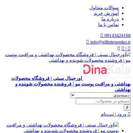
سوالات متداول
آموزش خرید
درباره ما
تماس با ما
09143424166
info@gillettesemko.ir
|
اورجینال سیتی | فروشگاه محصولات
بهداشتی و مراقبت پوست مو | فروشنده محصولات شوینده و
بهداشتی
ورود | ثبت‌نام