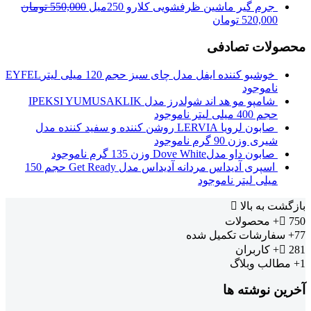
جرم گیر ماشین ظرفشویی کلارو 250میل
550,000
تومان
520,000
تومان
محصولات تصادفی
خوشبو کننده ایفل مدل چای سبز حجم 120 میلی لیترEYFEL
ناموجود
شامپو مو هد اند شولدرز مدل IPEKSI YUMUSAKLIK
حجم 400 میلی لیتر
ناموجود
صابون لرویا LERVIA روشن کننده و سفید کننده مدل
شیری وزن 90 گرم
ناموجود
صابون داو مدلDove White وزن 135 گرم
ناموجود
اسپری آدیداس مردانه آدیداس مدل Get Ready حجم 150
میلی لیتر
ناموجود
بازگشت به بالا
750+
محصولات
77+
سفارشات تکمیل شده
281+
کاربران
1+
مطالب وبلاگ
آخرین نوشته ها