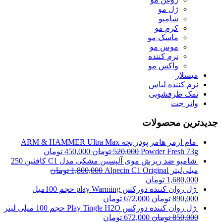
ژل مو
شامپو
کرم مو
ماسک مو
موس مو
نرم کننده
واکس مو
میسلار
نرم کننده لباس
نمک ظرفشویی
واتر جت
جدیدترین محصولات
مام ارمر هامر پودر بچه ARM & HAMMER Ultra Max
Powder Fresh 73g
520,000
تومان
450,000
تومان
شامپو ضد ریزش موی آلپسین مشکی مدل C1 کافئین 250
میلی‌لیتر Alpecin C1 Original
1,800,000
تومان
1,680,000
تومان
ژل روان کننده دورکس play Warming حجم 100میل
890,000
تومان
672,000
تومان
ژل روان کننده دورکس Play Tingle H2O حجم 100 میلی لیتر
850,000
تومان
672,000
تومان