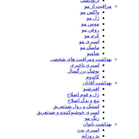
ارتودنسی
مراقبت از مو
واکس مو
ژل مو
موس مو
روغن مو
کرم مو
اسپری مو
ماسک مو
شامپو
بهداشت ومراقبت های شخصی
اسپری تاخیری
پوشک بزرگسال
کاندوم
بهداشت آقایان
افترشیو
ژل و فوم اصلاح
تیغ و یدک اصلاح
استیک و رول ضدتعریق
اسپری خوشبوکننده و ضدتعریق
رنگ مو
بهداشت بانوان
اسپری بدن
پد روزانه