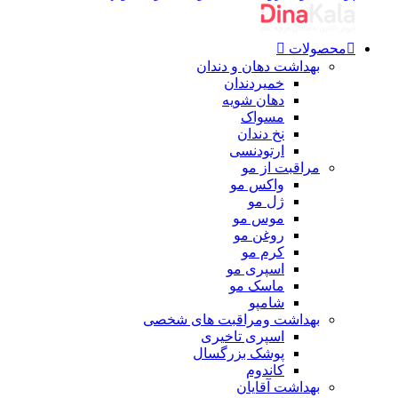
محصولات
بهداشت دهان و دندان
خمیردندان
دهان شویه
مسواک
نخ دندان
ارتودنسی
مراقبت از مو
واکس مو
ژل مو
موس مو
روغن مو
کرم مو
اسپری مو
ماسک مو
شامپو
بهداشت ومراقبت های شخصی
اسپری تاخیری
پوشک بزرگسال
کاندوم
بهداشت آقایان