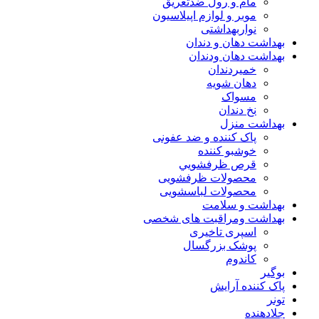
مام و رول ضدتعریق
موبر و لوازم اپیلاسیون
نواربهداشتی
بهداشت دهان و دندان
بهداشت دهان ودندان
خمیردندان
دهان شویه
مسواک
نخ دندان
بهداشت منزل
پاک کننده و ضد عفونی
خوشبو کننده
قرص ظرفشويي
محصولات ظرفشویی
محصولات لباسشویی
بهداشت و سلامت
بهداشت ومراقبت های شخصی
اسپری تاخیری
پوشک بزرگسال
کاندوم
بوگیر
پاک کننده آرایش
تونر
جلادهنده