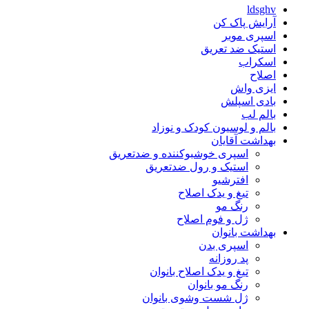
ldsghv
آرایش پاک کن
اسپری موبر
استیک ضد تعریق
اسکراب
اصلاح
ایزی واش
بادی اسپلش
بالم لب
بالم و لوسیون کودک و نوزاد
بهداشت آقایان
اسپری خوشبوکننده و ضدتعریق
استیک و رول ضدتعریق
افترشیو
تیغ و یدک اصلاح
رنگ مو
ژل و فوم اصلاح
بهداشت بانوان
اسپری بدن
پد روزانه
تیغ و یدک اصلاح بانوان
رنگ مو بانوان
ژل شست وشوی بانوان