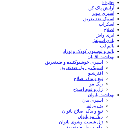
ldsghv
آرایش پاک کن
اسپری موبر
استیک ضد تعریق
اسکراب
اصلاح
ایزی واش
بادی اسپلش
بالم لب
بالم و لوسیون کودک و نوزاد
بهداشت آقایان
اسپری خوشبوکننده و ضدتعریق
استیک و رول ضدتعریق
افترشیو
تیغ و یدک اصلاح
رنگ مو
ژل و فوم اصلاح
بهداشت بانوان
اسپری بدن
پد روزانه
تیغ و یدک اصلاح بانوان
رنگ مو بانوان
ژل شست وشوی بانوان
مام و رول ضدتعریق