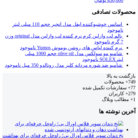
430,000
تومان
محصولات تصادفی
اسانس خوشبوکننده ایفل مدل انجیر حجم 110 میلی لیتر
ناموجود
بالم لب وازلین کرم نرم کننده لب وازلین مدل original وزن
7 گرم
ناموجود
نرم کننده لباس های روشن یوموش Yumos
ناموجود
شامپو مو سولکس مدل olive oil حجم 1000 میلی
لیترSOLEX
ناموجود
شامپو ضد شوره مردانه کلیر مدل رونالدو 350 میل
ناموجود
بازگشت به بالا
749+
محصولات
77+
سفارشات تکمیل شده
279+
کاربران
1+
مطالب وبلاگ
آخرین نوشته ها
نخ دندان سوپر فلاس اورال بی؛ راه‌حل حرفه‌ای برای بهداشت