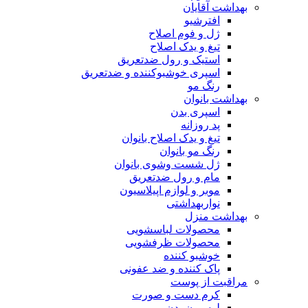
بهداشت آقایان
افترشیو
ژل و فوم اصلاح
تیغ و یدک اصلاح
استیک و رول ضدتعریق
اسپری خوشبوکننده و ضدتعریق
رنگ مو
بهداشت بانوان
اسپری بدن
پد روزانه
تیغ و یدک اصلاح بانوان
رنگ مو بانوان
ژل شست وشوی بانوان
مام و رول ضدتعریق
موبر و لوازم اپیلاسیون
نواربهداشتی
بهداشت منزل
محصولات لباسشویی
محصولات ظرفشویی
خوشبو کننده
پاک کننده و ضد عفونی
مراقبت از پوست
کرم دست و صورت
لوسیون بدن