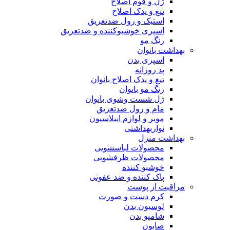
ژل و فوم اصلاح
تیغ و یدک اصلاح
استیک و رول ضدتعریق
اسپری خوشبوکننده و ضدتعریق
رنگ مو
بهداشت بانوان
اسپری بدن
پد روزانه
تیغ و یدک اصلاح بانوان
رنگ مو بانوان
ژل شست وشوی بانوان
مام و رول ضدتعریق
موبر و لوازم اپیلاسیون
نواربهداشتی
بهداشت منزل
محصولات لباسشویی
محصولات ظرفشویی
خوشبو کننده
پاک کننده و ضد عفونی
مراقبت از پوست
کرم دست و صورت
لوسیون بدن
شامپو بدن
صابون