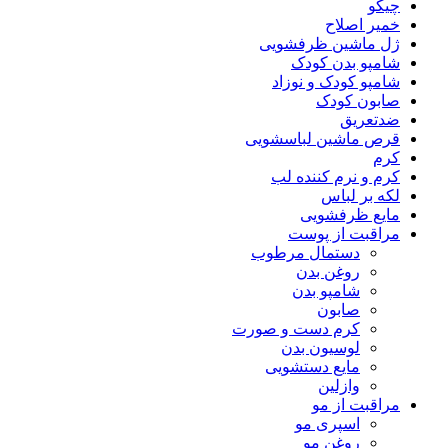
چیکو
خمیر اصلاح
ژل ماشین ظرفشویی
شامپو بدن کودک
شامپو کودک و نوزاد
صابون کودک
ضدتعریق
قرص ماشین لباسشویی
کرم
کرم و نرم کننده لب
لکه بر لباس
مایع ظرفشویی
مراقبت از پوست
دستمال مرطوب
روغن بدن
شامپو بدن
صابون
کرم دست و صورت
لوسیون بدن
مایع دستشویی
وازلین
مراقبت از مو
اسپری مو
روغن مو