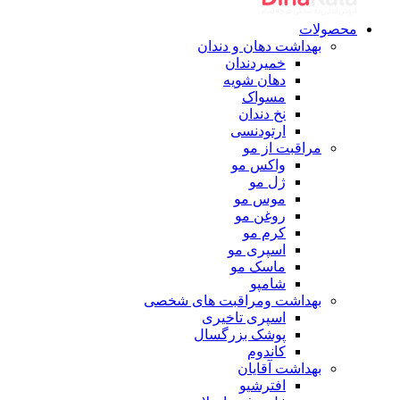
محصولات
بهداشت دهان و دندان
خمیردندان
دهان شویه
مسواک
نخ دندان
ارتودنسی
مراقبت از مو
واکس مو
ژل مو
موس مو
روغن مو
کرم مو
اسپری مو
ماسک مو
شامپو
بهداشت ومراقبت های شخصی
اسپری تاخیری
پوشک بزرگسال
کاندوم
بهداشت آقایان
افترشیو