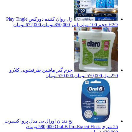
ژل روان کننده دورکس Play Tingle
H2O حجم 100 میلی لیتر
850,000
تومان
672,000
تومان
جرم گیر ماشین ظرفشویی کلارو
250میل
550,000
تومان
520,000
تومان
نخ دندان اورال بی مدل پرو اکسپرت
25 متری Oral-B Pro-Expert Floss
580,000
تومان