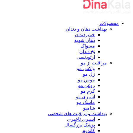
محصولات
بهداشت دهان و دندان
خمیردندان
دهان شویه
مسواک
نخ دندان
ارتودنسی
مراقبت از مو
واکس مو
ژل مو
موس مو
روغن مو
کرم مو
اسپری مو
ماسک مو
شامپو
بهداشت ومراقبت های شخصی
اسپری تاخیری
پوشک بزرگسال
کاندوم