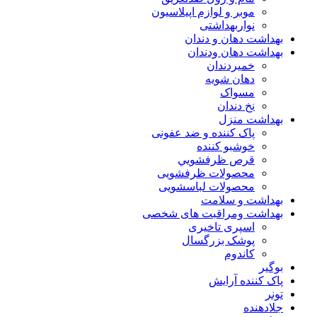
موبر و لوازم اپیلاسیون
نواربهداشتی
بهداشت دهان و دندان
بهداشت دهان ودندان
خمیردندان
دهان شویه
مسواک
نخ دندان
بهداشت منزل
پاک کننده و ضد عفونی
خوشبو کننده
قرص ظرفشويي
محصولات ظرفشویی
محصولات لباسشویی
بهداشت و سلامت
بهداشت ومراقبت های شخصی
اسپری تاخیری
پوشک بزرگسال
کاندوم
بوگیر
پاک کننده آرایش
تونر
جلادهنده