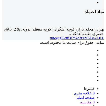
نماد اعتماد
تهران، محله: بازار، کوچه آهنگران، کوچه معظم الدوله، پلاک: 49.0،
جعفری، طبقه: همکف،
info@gillettesemko.ir
09143424166
تمامی حقوق برای سایت ما محفوظ است.
فیلترها
0
علاقه مندی
صفحه اصلی
0
مقایسه