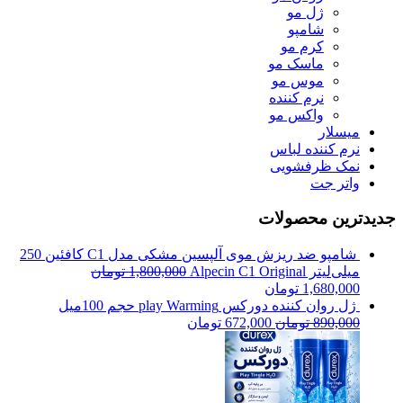
ژل مو
شامپو
کرم مو
ماسک مو
موس مو
نرم کننده
واکس مو
میسلار
نرم کننده لباس
نمک ظرفشویی
واتر جت
جدیدترین محصولات
شامپو ضد ریزش موی آلپسین مشکی مدل C1 کافئین 250
میلی‌لیتر Alpecin C1 Original
1,800,000
تومان
1,680,000
تومان
ژل روان کننده دورکس play Warming حجم 100میل
890,000
تومان
672,000
تومان