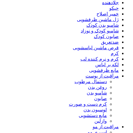
جلادهنده
چیکو
خمیر اصلاح
ژل ماشین ظرفشویی
شامپو بدن کودک
شامپو کودک و نوزاد
صابون کودک
ضدتعریق
قرص ماشین لباسشویی
کرم
کرم و نرم کننده لب
لکه بر لباس
مایع ظرفشویی
مراقبت از پوست
دستمال مرطوب
روغن بدن
شامپو بدن
صابون
کرم دست و صورت
لوسیون بدن
مایع دستشویی
وازلین
مراقبت از مو
اسپری مو