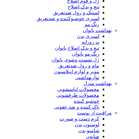
ژل و فوم اصلاح
تیغ و یدک اصلاح
استیک و رول ضدتعریق
اسپری خوشبوکننده و ضدتعریق
رنگ مو
بهداشت بانوان
اسپری بدن
پد روزانه
تیغ و یدک اصلاح بانوان
رنگ مو بانوان
ژل شست وشوی بانوان
مام و رول ضدتعریق
موبر و لوازم اپیلاسیون
نواربهداشتی
بهداشت منزل
محصولات لباسشویی
محصولات ظرفشویی
خوشبو کننده
پاک کننده و ضد عفونی
مراقبت از پوست
کرم دست و صورت
لوسیون بدن
شامپو بدن
صابون