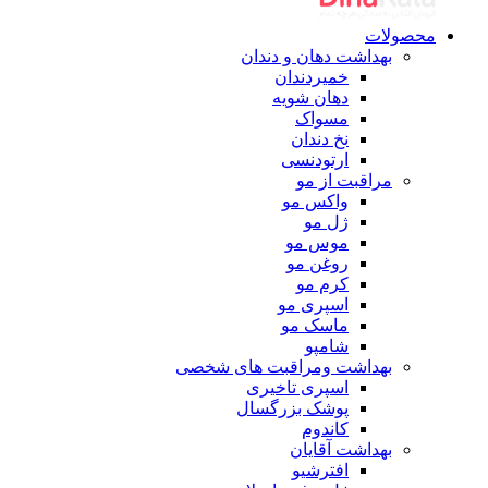
محصولات
بهداشت دهان و دندان
خمیردندان
دهان شویه
مسواک
نخ دندان
ارتودنسی
مراقبت از مو
واکس مو
ژل مو
موس مو
روغن مو
کرم مو
اسپری مو
ماسک مو
شامپو
بهداشت ومراقبت های شخصی
اسپری تاخیری
پوشک بزرگسال
کاندوم
بهداشت آقایان
افترشیو