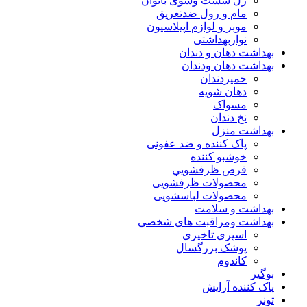
ژل شست وشوی بانوان
مام و رول ضدتعریق
موبر و لوازم اپیلاسیون
نواربهداشتی
بهداشت دهان و دندان
بهداشت دهان ودندان
خمیردندان
دهان شویه
مسواک
نخ دندان
بهداشت منزل
پاک کننده و ضد عفونی
خوشبو کننده
قرص ظرفشويي
محصولات ظرفشویی
محصولات لباسشویی
بهداشت و سلامت
بهداشت ومراقبت های شخصی
اسپری تاخیری
پوشک بزرگسال
کاندوم
بوگیر
پاک کننده آرایش
تونر