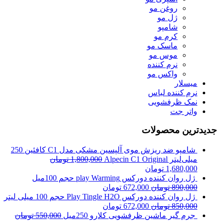
روغن مو
ژل مو
شامپو
کرم مو
ماسک مو
موس مو
نرم کننده
واکس مو
میسلار
نرم کننده لباس
نمک ظرفشویی
واتر جت
جدیدترین محصولات
شامپو ضد ریزش موی آلپسین مشکی مدل C1 کافئین 250
میلی‌لیتر Alpecin C1 Original
1,800,000
تومان
1,680,000
تومان
ژل روان کننده دورکس play Warming حجم 100میل
890,000
تومان
672,000
تومان
ژل روان کننده دورکس Play Tingle H2O حجم 100 میلی لیتر
850,000
تومان
672,000
تومان
جرم گیر ماشین ظرفشویی کلارو 250میل
550,000
تومان