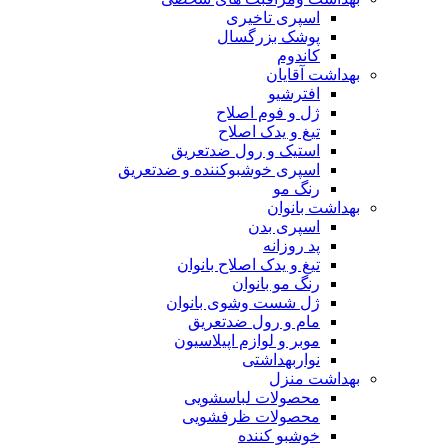
اسپری تاخیری
پوشک بزرگسال
کاندوم
بهداشت آقایان
افترشیو
ژل و فوم اصلاح
تیغ و یدک اصلاح
استیک و رول ضدتعریق
اسپری خوشبوکننده و ضدتعریق
رنگ مو
بهداشت بانوان
اسپری بدن
پد روزانه
تیغ و یدک اصلاح بانوان
رنگ مو بانوان
ژل شست وشوی بانوان
مام و رول ضدتعریق
موبر و لوازم اپیلاسیون
نواربهداشتی
بهداشت منزل
محصولات لباسشویی
محصولات ظرفشویی
خوشبو کننده