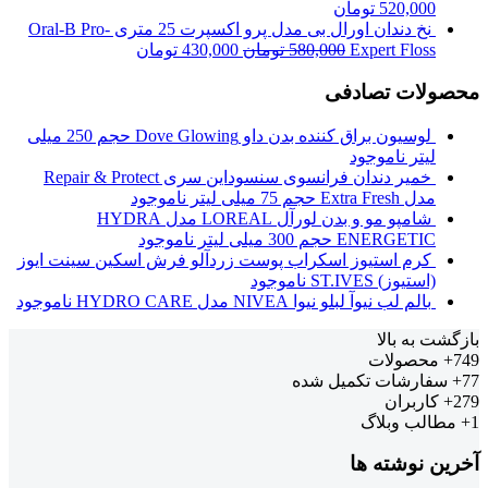
520,000
تومان
نخ دندان اورال بی مدل پرو اکسپرت 25 متری Oral-B Pro-
Expert Floss
580,000
تومان
430,000
تومان
محصولات تصادفی
لوسیون براق کننده بدن داو Dove Glowing حجم 250 میلی
لیتر
ناموجود
خمیر دندان فرانسوی سنسوداین سری Repair & Protect
مدل Extra Fresh حجم 75 میلی لیتر
ناموجود
شامپو مو و بدن لورآل LOREAL مدل HYDRA
ENERGETIC حجم 300 میلی لیتر
ناموجود
کرم استیوز اسکراب پوست زردآلو فرش اسکین سینت ایوز
(استیوز) ST.IVES
ناموجود
بالم لب نیوآ لبلو نیوا NIVEA مدل HYDRO CARE
ناموجود
بازگشت به بالا
749+
محصولات
77+
سفارشات تکمیل شده
279+
کاربران
1+
مطالب وبلاگ
آخرین نوشته ها