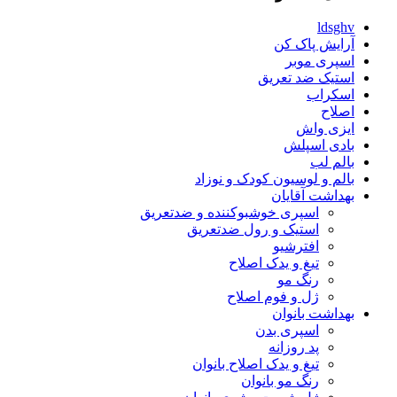
ldsghv
آرایش پاک کن
اسپری موبر
استیک ضد تعریق
اسکراب
اصلاح
ایزی واش
بادی اسپلش
بالم لب
بالم و لوسیون کودک و نوزاد
بهداشت آقایان
اسپری خوشبوکننده و ضدتعریق
استیک و رول ضدتعریق
افترشیو
تیغ و یدک اصلاح
رنگ مو
ژل و فوم اصلاح
بهداشت بانوان
اسپری بدن
پد روزانه
تیغ و یدک اصلاح بانوان
رنگ مو بانوان