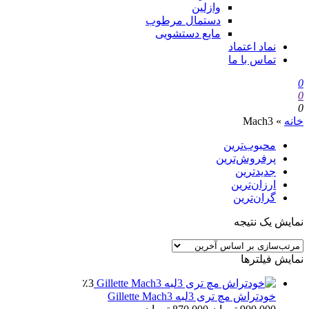
وازلین
دستمال مرطوب
مایع دستشویی
نماد اعتماد
تماس با ما
0
0
0
خانه
»
Mach3
محبوب‌ترین
پرفروش‌ترین
جدیدترین
ارزان‌ترین
گران‌ترین
نمایش یک نتیجه
نمایش فیلترها
٪3
خودتراش مچ تری 3لبه Gillette Mach3