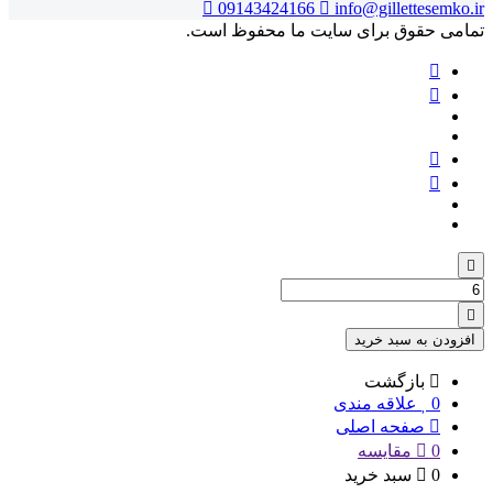
09143424166
info@gillettesemko.ir
تمامی حقوق برای سایت ما محفوظ است.
تعداد:
بالم
لب
افزودن به سبد خرید
فوراور
مدل
بازگشت
ALOE
0
علاقه مندی
LIPS
صفحه اصلی
0
مقایسه
0
سبد خرید