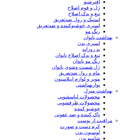
افترشیو
ژل و فوم اصلاح
تیغ و یدک اصلاح
استیک و رول ضدتعریق
اسپری خوشبوکننده و ضدتعریق
رنگ مو
بهداشت بانوان
اسپری بدن
پد روزانه
تیغ و یدک اصلاح بانوان
رنگ مو بانوان
ژل شست وشوی بانوان
مام و رول ضدتعریق
موبر و لوازم اپیلاسیون
نواربهداشتی
بهداشت منزل
محصولات لباسشویی
محصولات ظرفشویی
خوشبو کننده
پاک کننده و ضد عفونی
مراقبت از پوست
کرم دست و صورت
لوسیون بدن
شامپو بدن