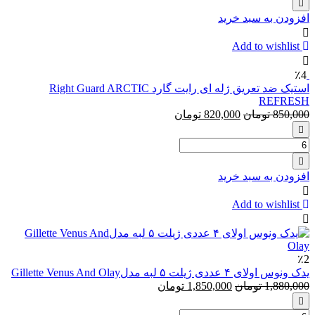
دیپ
افزودن به سبد خرید
کلین
تیوپی
Add to wishlist
نیتروژینا
٪4
استیک ضد تعریق ژله ای رایت گارد Right Guard ARCTIC
REFRESH
850,000
تومان
820,000
تومان
تعداد:
استیک
ضد
افزودن به سبد خرید
تعریق
ژله
Add to wishlist
ای
رایت
گارد
Right
٪2
Guard
یدک ونوس اولای ‏۴ عددی ژیلت ۵ لبه مدلGillette Venus And Olay
ARCTIC
1,880,000
تومان
1,850,000
تومان
REFRESH