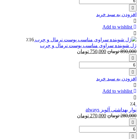
تعداد:
یدک
ونوس
افزودن به سبد خرید
اولای
‏۴
Add to wishlist
عددی
ژیلت
٪16
۵
ژل شوینده سراوی مناسب پوست نرمال و چرب
لبه
890,000
تومان
750,000
تومان
مدلGillette
Venus
And
تعداد:
Olay
ژل
شوینده
افزودن به سبد خرید
سراوی
مناسب
Add to wishlist
پوست
نرمال
٪4
و
نوار بهداشتی آلویز always
چرب
280,000
تومان
270,000
تومان
تعداد:
نوار