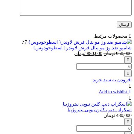
محصولات مرتبط
٪7
شامپو ضد وز مو پتال فرش لاوندر{ اسطوخودوس}
950,000
تومان
880,000
تومان
تعداد:
شامپو
ضد
افزودن به سبد خرید
وز
مو
Add to wishlist
پتال
فرش
لاوندر{
اسکراب دیپ کلین تیوپی نیتروژینا
اسطوخودوس}
480,000
تومان
تعداد:
اسکراب