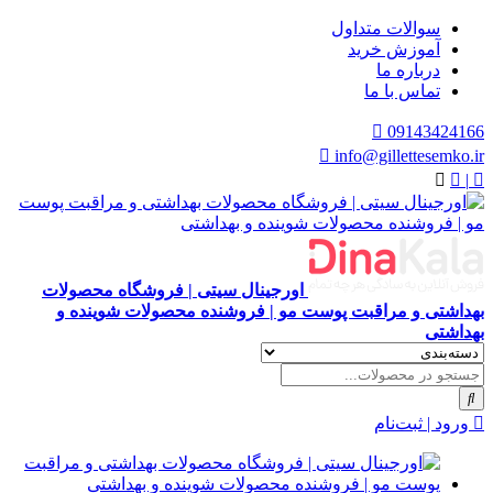
سوالات متداول
آموزش خرید
درباره ما
تماس با ما
09143424166
info@gillettesemko.ir
|
اورجینال سیتی | فروشگاه محصولات
بهداشتی و مراقبت پوست مو | فروشنده محصولات شوینده و
بهداشتی
ورود | ثبت‌نام