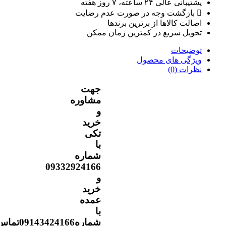
پشتیبانی عالی ۲۴ ساعته، ۷ روز هفته
بازگشت وجه در صورت عدم رضایت
اصالت کالاها از برترین برندها
تحویل سریع در کمترین زمان ممکن
توضیحات
ویژگی های محصول
نظرات (0)
جهت
مشاوره
و
خرید
تکی
با
شماره
09332924166
و
خرید
عمده
با
شماره09143424166تماس