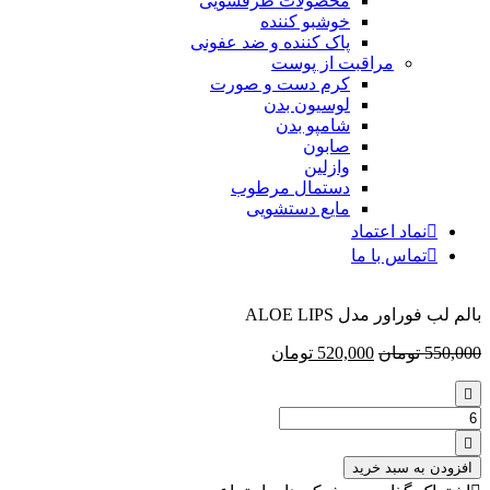
محصولات ظرفشویی
خوشبو کننده
پاک کننده و ضد عفونی
مراقبت از پوست
کرم دست و صورت
لوسیون بدن
شامپو بدن
صابون
وازلین
دستمال مرطوب
مایع دستشویی
نماد اعتماد
تماس با ما
بالم لب فوراور مدل ALOE LIPS
550,000
تومان
520,000
تومان
تعداد:
بالم
لب
افزودن به سبد خرید
فوراور