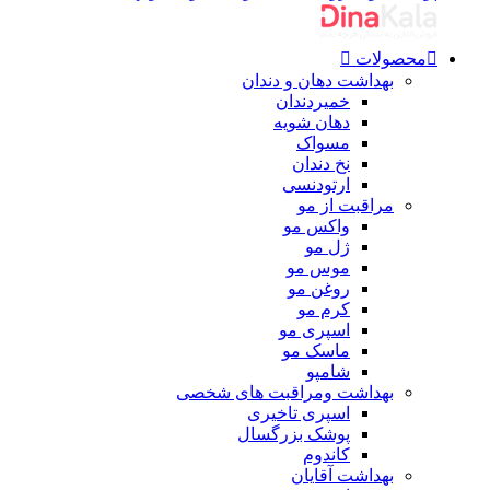
محصولات
بهداشت دهان و دندان
خمیردندان
دهان شویه
مسواک
نخ دندان
ارتودنسی
مراقبت از مو
واکس مو
ژل مو
موس مو
روغن مو
کرم مو
اسپری مو
ماسک مو
شامپو
بهداشت ومراقبت های شخصی
اسپری تاخیری
پوشک بزرگسال
کاندوم
بهداشت آقایان