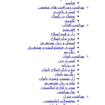
شامپو
بهداشت ومراقبت های شخصی
اسپری تاخیری
پوشک بزرگسال
کاندوم
بهداشت آقایان
افترشیو
ژل و فوم اصلاح
تیغ و یدک اصلاح
استیک و رول ضدتعریق
اسپری خوشبوکننده و ضدتعریق
رنگ مو
بهداشت بانوان
اسپری بدن
پد روزانه
تیغ و یدک اصلاح بانوان
رنگ مو بانوان
ژل شست وشوی بانوان
مام و رول ضدتعریق
موبر و لوازم اپیلاسیون
نواربهداشتی
بهداشت منزل
محصولات لباسشویی