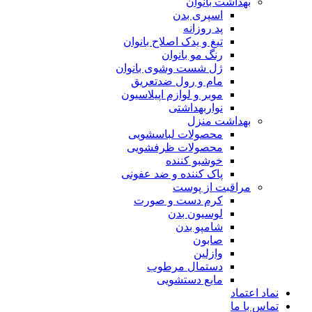
بهداشت بانوان
اسپری بدن
پد روزانه
تیغ و یدک اصلاح بانوان
رنگ مو بانوان
ژل شست وشوی بانوان
مام و رول ضدتعریق
موبر و لوازم اپیلاسیون
نواربهداشتی
بهداشت منزل
محصولات لباسشویی
محصولات ظرفشویی
خوشبو کننده
پاک کننده و ضد عفونی
مراقبت از پوست
کرم دست و صورت
لوسیون بدن
شامپو بدن
صابون
وازلین
دستمال مرطوب
مایع دستشویی
نماد اعتماد
تماس با ما