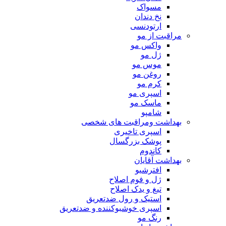
مسواک
نخ دندان
ارتودنسی
مراقبت از مو
واکس مو
ژل مو
موس مو
روغن مو
کرم مو
اسپری مو
ماسک مو
شامپو
بهداشت ومراقبت های شخصی
اسپری تاخیری
پوشک بزرگسال
کاندوم
بهداشت آقایان
افترشیو
ژل و فوم اصلاح
تیغ و یدک اصلاح
استیک و رول ضدتعریق
اسپری خوشبوکننده و ضدتعریق
رنگ مو