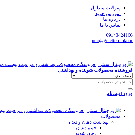
سوالات متداول
آموزش خرید
درباره ما
تماس با ما
09143424166
info@gillettesemko.ir
|
فروشنده محصولات شوینده و بهداشتی
ورود | ثبت‌نام
محصولات
بهداشت دهان و دندان
خمیردندان
دهان شویه