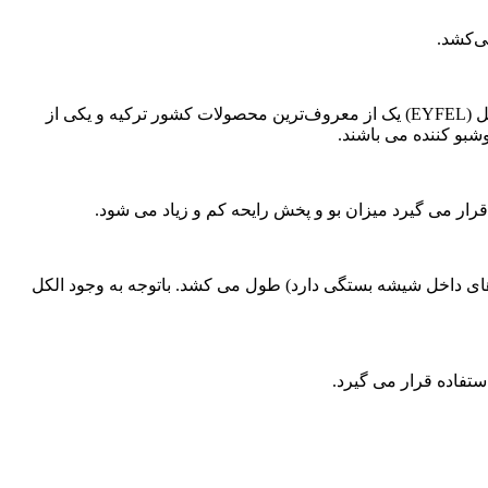
اسانس خوشبوکننده یکی دیگر از موثرترین راهکارهای رایحه درمانی یا آروماتراپی است که طرفداران خاص خودش را دارد. خوشبو کننده ایفل (EYFEL) یک از معروف‌ترین محصولات کشور ترکیه و یکی از
شبو کننده می باشند.
رار می گیرد میزان بو و پخش رایحه کم و زیاد می شود.
اه تا خالی شدن مایع داخل ظرف (به تعداد چوب های داخل شیشه بستگی دارد) طول می کشد. باتوجه به وجود الکل
ستفاده قرار می گیرد.