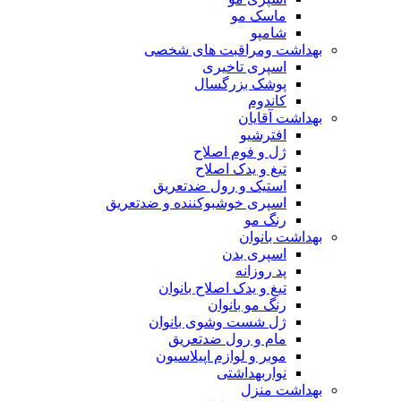
ماسک مو
شامپو
بهداشت ومراقبت های شخصی
اسپری تاخیری
پوشک بزرگسال
کاندوم
بهداشت آقایان
افترشیو
ژل و فوم اصلاح
تیغ و یدک اصلاح
استیک و رول ضدتعریق
اسپری خوشبوکننده و ضدتعریق
رنگ مو
بهداشت بانوان
اسپری بدن
پد روزانه
تیغ و یدک اصلاح بانوان
رنگ مو بانوان
ژل شست وشوی بانوان
مام و رول ضدتعریق
موبر و لوازم اپیلاسیون
نواربهداشتی
بهداشت منزل