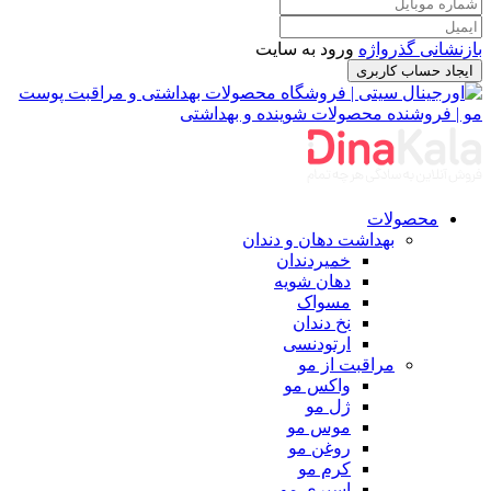
بازنشانی گذرواژه
ورود به سایت
ایجاد حساب کاربری
محصولات
بهداشت دهان و دندان
خمیردندان
دهان شویه
مسواک
نخ دندان
ارتودنسی
مراقبت از مو
واکس مو
ژل مو
موس مو
روغن مو
کرم مو
اسپری مو