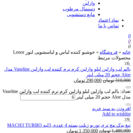
وازلین
دستمال مرطوب
مایع دستشویی
نماد اعتماد
تماس با ما
0
0
0
خانه
»
فروشگاه
»
خوشبو کننده لباس و لباسشویی لنور Lenor
محصولات مرتبط
٪6
بالم لب وازلین لبلو وازلین کرم نرم کننده لب وازلین Vaseline مدل
Aloe حجم 20 میلی لیتر
310,000
تومان
290,000
تومان
تعداد: بالم لب وازلین لبلو وازلین کرم نرم کننده لب وازلین Vaseline
مدل Aloe حجم 20 میلی لیتر
افزودن به سبد خرید
Add to wishlist
٪9
تیغ یدک مچ تری توربو ژیلت بسته 4 عددی 3لبه MACH3 TURBO
1,480,000
تومان
1,350,000
تومان