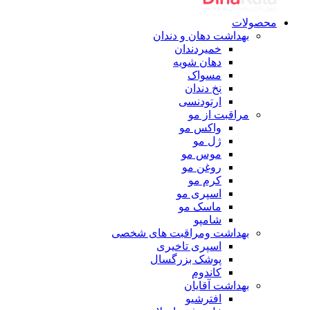
محصولات
بهداشت دهان و دندان
خمیردندان
دهان شویه
مسواک
نخ دندان
ارتودنسی
مراقبت از مو
واکس مو
ژل مو
موس مو
روغن مو
کرم مو
اسپری مو
ماسک مو
شامپو
بهداشت ومراقبت های شخصی
اسپری تاخیری
پوشک بزرگسال
کاندوم
بهداشت آقایان
افترشیو