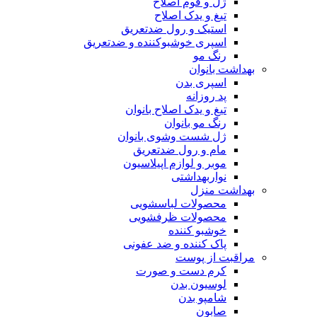
ژل و فوم اصلاح
تیغ و یدک اصلاح
استیک و رول ضدتعریق
اسپری خوشبوکننده و ضدتعریق
رنگ مو
بهداشت بانوان
اسپری بدن
پد روزانه
تیغ و یدک اصلاح بانوان
رنگ مو بانوان
ژل شست وشوی بانوان
مام و رول ضدتعریق
موبر و لوازم اپیلاسیون
نواربهداشتی
بهداشت منزل
محصولات لباسشویی
محصولات ظرفشویی
خوشبو کننده
پاک کننده و ضد عفونی
مراقبت از پوست
کرم دست و صورت
لوسیون بدن
شامپو بدن
صابون