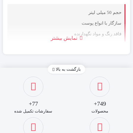
حجم 50 میلی لیتر
سازگار با انواع پوست
فاقد رنگ و مواد نگهدارنده
نمایش بیشتر
اصلی و اورجینال
ساخت کشور آلمان
فاقد الکل
بازگشت به بالا
جلوگیری از حساسیت یا خارش پوست
کنترل تعریق زیاد
مناسب اقایان
77+
749+
رایحه خنک و سرد
محصولات
سفارشات تکمیل شده
بعضی چیزها در عین ناخوشایند بودن همیشه وجود دارند و بهتر است