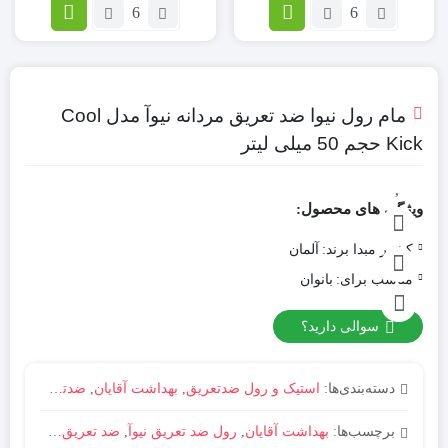
تعداد:
تعداد:
تیغ
اسکراب
یدک
صورت
فیوژن
نوتروژینا
ژیلت
مدل
مدل
Hydro
مام رول نیوا ضد تعریق مردانه نیوآ مدل Cool
Boost
Gillette
Kick حجم 50 میلی لیتر
Fusion
حجم
بسته
150
4
میل
ویژگی های محصول:
عددی
کشور مبدا برند:
آلمان
مناسب برای:
بانوان
سوالی دارید؟
دسته‌بندی‌ها:
استیک و رول ضدتعریق
,
بهداشت آقایان
,
ضدتعریق
,
مام 
برچسب‌ها:
بهداشت آقایان
,
رول ضد تعریق نیوآ
,
ضد تعریق
,
عمده فر