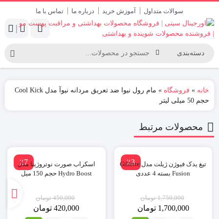
سوالات متداول
آموزش خرید
درباره ما
تماس با ما
|
خانه
»
فروشگاه
»
مام رول نیوا ضد تعریق مردانه نیوآ مدل Cool Kick
حجم 50 میلی لیتر
محصولات مرتبط
٪7
٪3
تیغ یدک فیوژن ژیلت مدل Gillette
اسکراب صورت نوتروژینا مدل
Fusion بسته 4 عددی
Hydro Boost حجم 150 میل
1,750,000
تومان
450,000
تومان
1,700,000
تومان
420,000
تومان