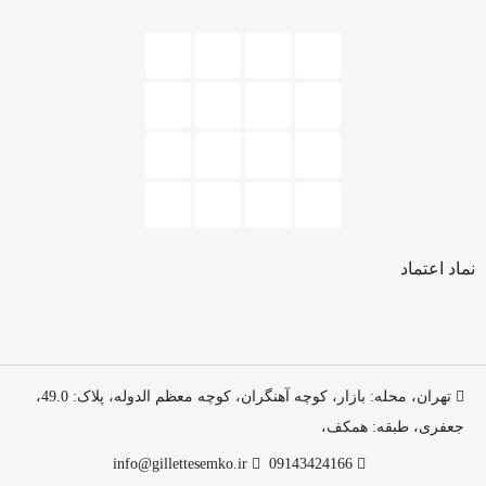
شد
محصولات هم خصوصیتی دوگانه دارند، یعنی هم عطر دانه هایی برای
حذف بو دارند و در عین حال قادرند تا از میزان عرق کردن بکاهند.
نماد اعتماد
تهران، محله: بازار، کوچه آهنگران، کوچه معظم الدوله، پلاک: 49.0،
جعفری، طبقه: همکف،
info@gillettesemko.ir
09143424166