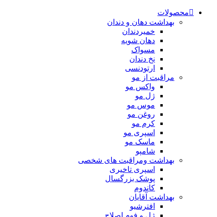
محصولات
بهداشت دهان و دندان
خمیردندان
دهان شویه
مسواک
نخ دندان
ارتودنسی
مراقبت از مو
واکس مو
ژل مو
موس مو
روغن مو
کرم مو
اسپری مو
ماسک مو
شامپو
بهداشت ومراقبت های شخصی
اسپری تاخیری
پوشک بزرگسال
کاندوم
بهداشت آقایان
افترشیو
ژل و فوم اصلاح