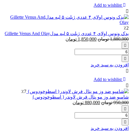
ای
Add to wishlist
رایت
گارد
Right
Guard
٪2
ARCTIC
یدک ونوس اولای ‏۴ عددی ژیلت ۵ لبه مدلGillette Venus And Olay
REFRESH
1,880,000
تومان
1,850,000
تومان
تعداد:
یدک
ونوس
افزودن به سبد خرید
اولای
‏۴
عددی
Add to wishlist
ژیلت
۵
٪7
لبه
شامپو ضد وز مو پتال فرش لاوندر{ اسطوخودوس}
مدلGillette
950,000
تومان
880,000
تومان
Venus
And
تعداد:
Olay
شامپو
ضد
افزودن به سبد خرید