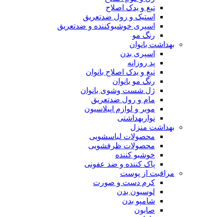
تیغ و یدک اصلاح
استیک و رول ضدتعریق
اسپری خوشبوکننده و ضدتعریق
رنگ مو
بهداشت بانوان
اسپری بدن
پد روزانه
تیغ و یدک اصلاح بانوان
رنگ مو بانوان
ژل شست وشوی بانوان
مام و رول ضدتعریق
موبر و لوازم اپیلاسیون
نواربهداشتی
بهداشت منزل
محصولات لباسشویی
محصولات ظرفشویی
خوشبو کننده
پاک کننده و ضد عفونی
مراقبت از پوست
کرم دست و صورت
لوسیون بدن
شامپو بدن
صابون