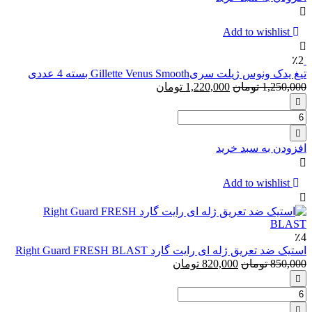
فیوژن
5پروشیلد
4
Add to wishlist
عددی
Gillette
٪2
Fusion
تیغ یدک ونوس ژیلت سریGillette Venus Smooth بسته 4 عددی
proshield
1,250,000
تومان
1,220,000
تومان
تعداد:
تیغ
یدک
افزودن به سبد خرید
ونوس
ژیلت
سریGillette
Add to wishlist
Venus
Smooth
بسته
4
٪4
عددی
استیک ضد تعریق ژله ای رایت گارد Right Guard FRESH BLAST
850,000
تومان
820,000
تومان
تعداد:
استیک