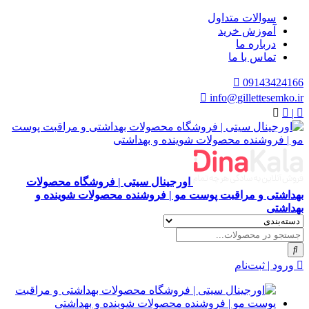
سوالات متداول
آموزش خرید
درباره ما
تماس با ما
09143424166
info@gillettesemko.ir
|
اورجینال سیتی | فروشگاه محصولات
بهداشتی و مراقبت پوست مو | فروشنده محصولات شوینده و
بهداشتی
ورود | ثبت‌نام