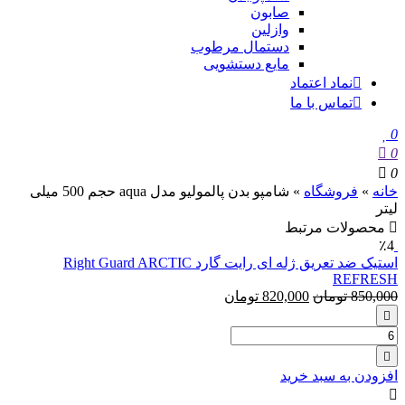
صابون
وازلین
دستمال مرطوب
مایع دستشویی
نماد اعتماد
تماس با ما
0
0
0
خانه
»
فروشگاه
»
شامپو بدن پالمولیو مدل aqua حجم 500 میلی
لیتر
محصولات مرتبط
٪4
استیک ضد تعریق ژله ای رایت گارد Right Guard ARCTIC
REFRESH
850,000
تومان
820,000
تومان
تعداد:
استیک
ضد
افزودن به سبد خرید
تعریق
ژله