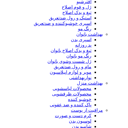
افترشیو
ژل و فوم اصلاح
تیغ و یدک اصلاح
استیک و رول ضدتعریق
اسپری خوشبوکننده و ضدتعریق
رنگ مو
بهداشت بانوان
اسپری بدن
پد روزانه
تیغ و یدک اصلاح بانوان
رنگ مو بانوان
ژل شست وشوی بانوان
مام و رول ضدتعریق
موبر و لوازم اپیلاسیون
نواربهداشتی
بهداشت منزل
محصولات لباسشویی
محصولات ظرفشویی
خوشبو کننده
پاک کننده و ضد عفونی
مراقبت از پوست
کرم دست و صورت
لوسیون بدن
شامپو بدن