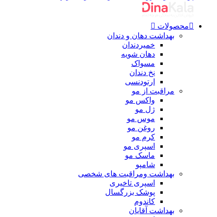
محصولات
بهداشت دهان و دندان
خمیردندان
دهان شویه
مسواک
نخ دندان
ارتودنسی
مراقبت از مو
واکس مو
ژل مو
موس مو
روغن مو
کرم مو
اسپری مو
ماسک مو
شامپو
بهداشت ومراقبت های شخصی
اسپری تاخیری
پوشک بزرگسال
کاندوم
بهداشت آقایان