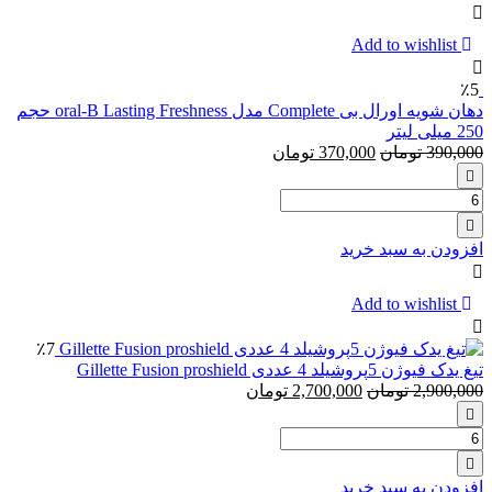
وز
مو
پتال
Add to wishlist
فرش
لاوندر{
٪5
اسطوخودوس}
دهان شویه اورال بی Complete مدل oral-B Lasting Freshness حجم
250 میلی لیتر
390,000
تومان
370,000
تومان
تعداد:
دهان
شویه
افزودن به سبد خرید
اورال
بی
Complete
Add to wishlist
مدل
oral-
٪7
B
تیغ یدک فیوژن 5پروشیلد 4 عددی Gillette Fusion proshield
Lasting
2,900,000
تومان
2,700,000
تومان
Freshness
حجم
تعداد:
250
تیغ
میلی
یدک
لیتر
افزودن به سبد خرید