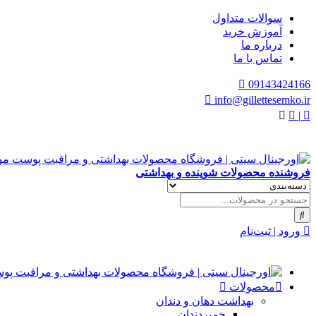
سوالات متداول
آموزش خرید
درباره ما
تماس با ما
09143424166
info@gillettesemko.ir
|
فروشنده محصولات شوینده و بهداشتی
ورود | ثبت‌نام
محصولات
بهداشت دهان و دندان
خمیردندان