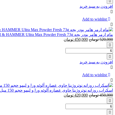
آفتاب
افزودن به سبد خرید
ایزدین
مینرال
Add to wishlist
مام ارمر هامر پودر بچه ARM & HAMMER Ultra Max Powder Fresh 73g
520,000
تومان
450,000
تومان
تعداد:
مام
ارمر
افزودن به سبد خرید
هامر
پودر
بچه
Add to wishlist
ARM
&
HAMMER
اسکراب روزانه نوتروژینا حاوی عصاره آلوئه ورا و لیمو حجم 150 میل
Ultra
450,000
تومان
420,000
تومان
Max
Powder
تعداد:
Fresh
اسکراب
73g