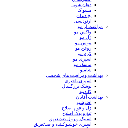
دهان شویه
مسواک
نخ دندان
ارتودنسی
مراقبت از مو
واکس مو
ژل مو
موس مو
روغن مو
کرم مو
اسپری مو
ماسک مو
شامپو
بهداشت ومراقبت های شخصی
اسپری تاخیری
پوشک بزرگسال
کاندوم
بهداشت آقایان
افترشیو
ژل و فوم اصلاح
تیغ و یدک اصلاح
استیک و رول ضدتعریق
اسپری خوشبوکننده و ضدتعریق