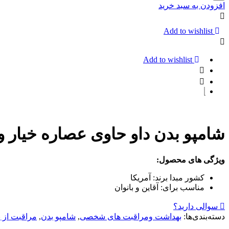
روزانه
افزودن به سبد خرید
نوتروژینا
حاوی
عصاره
Add to wishlist
آلوئه
ورا
و
Add to wishlist
لیمو
حجم
150
میل
شامپو بدن داو حاوی عصاره خیار و چای سبز حج
ویژگی های محصول:
کشور مبدا برند:
آمریکا
مناسب برای:
آقاین و بانوان
سوالی دارید؟
دسته‌بندی‌ها:
بهداشت ومراقبت های شخصی
,
شامپو بدن
,
مراقبت از