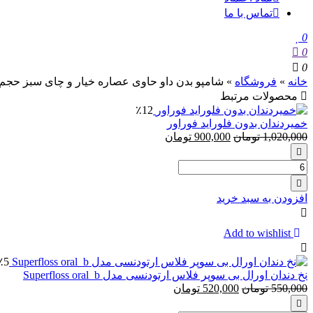
تماس با ما
0
0
0
خانه
»
فروشگاه
»
شامپو بدن داو حاوی عصاره خیار و چای سبز حجم 700 میلی لیترOVE
محصولات مرتبط
٪12
خمیردندان بدون فلوراید فوراور
1,020,000
تومان
900,000
تومان
تعداد:
خمیردندان
بدون
افزودن به سبد خرید
فلوراید
فوراور
Add to wishlist
٪5
نخ دندان اورال بی سوپر فلاس ارتودنسی مدل Superfloss oral_b
550,000
تومان
520,000
تومان