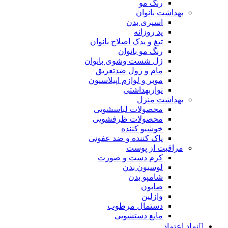
رنگ مو
بهداشت بانوان
اسپری بدن
پد روزانه
تیغ و یدک اصلاح بانوان
رنگ مو بانوان
ژل شست وشوی بانوان
مام و رول ضدتعریق
موبر و لوازم اپیلاسیون
نواربهداشتی
بهداشت منزل
محصولات لباسشویی
محصولات ظرفشویی
خوشبو کننده
پاک کننده و ضد عفونی
مراقبت از پوست
کرم دست و صورت
لوسیون بدن
شامپو بدن
صابون
وازلین
دستمال مرطوب
مایع دستشویی
نماد اعتماد