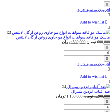
مام
ژله
افزودن به سبد خرید
ای
درای
آیدیا
Add to wishlist
Dry
Idea
٪3
بدون
ماسک مو فاقد سولفات انواع مو حاوی روغن آرگان لایتنس
رایحه
600,000
تومان
580,000
تومان
مدل
Unscented
تعداد:
وزن
ماسک
85
مو
گرم
افزودن به سبد خرید
فاقد
سولفات
انواع
Add to wishlist
مو
حاوی
٪4
روغن
ضد آفتاب ایزدین مینرال
آرگان
1,200,000
تومان
1,150,000
تومان
لایتنس
تعداد:
ضد