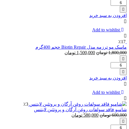
تعداد:
ژل
مو
افزودن به سبد خرید
گتسبی
مدل
Hyper
Add to wishlist
Solid
حجم
٪17
150
ماسک مو ترزمه مدل Biotin Repair حجم 400گرم
میلی
1,800,000
تومان
1,500,000
تومان
لیتر
تعداد:
ماسک
مو
افزودن به سبد خرید
ترزمه
مدل
Biotin
Add to wishlist
Repair
حجم
٪3
400گرم
شامپو فاقد سولفات روغن آرگان و پروتئین لایتنس
600,000
تومان
580,000
تومان
تعداد: