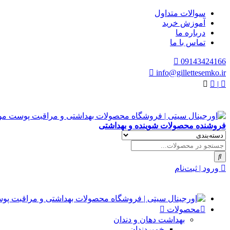
سوالات متداول
آموزش خرید
درباره ما
تماس با ما
09143424166
info@gillettesemko.ir
|
فروشنده محصولات شوینده و بهداشتی
ورود | ثبت‌نام
محصولات
بهداشت دهان و دندان
خمیردندان