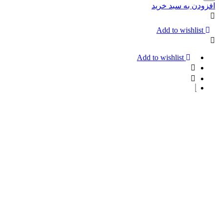
موی
افزودن به سبد خرید
ترزمه
400گرم
TRESemme
Add to wishlist
Add to wishlist