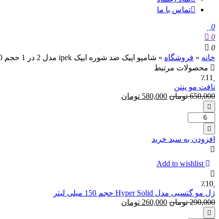
تماس با ما
0
0
0
خانه
»
فروشگاه
»
شامپو اپیک ضد شوره ایپک ipek مدل 2 در 1 حجم 350 میل
محصولات مرتبط
٪11
تافت مو پنتن
650,000
تومان
580,000
تومان
تعداد:
تافت
مو
افزودن به سبد خرید
پنتن
Add to wishlist
٪10
ژل مو گتسبی مدل Hyper Solid حجم 150 میلی لیتر
290,000
تومان
260,000
تومان