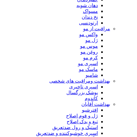
دهان شویه
مسواک
نخ دندان
ارتودنسی
مراقبت از مو
واکس مو
ژل مو
موس مو
روغن مو
کرم مو
اسپری مو
ماسک مو
شامپو
بهداشت ومراقبت های شخصی
اسپری تاخیری
پوشک بزرگسال
کاندوم
بهداشت آقایان
افترشیو
ژل و فوم اصلاح
تیغ و یدک اصلاح
استیک و رول ضدتعریق
اسپری خوشبوکننده و ضدتعریق