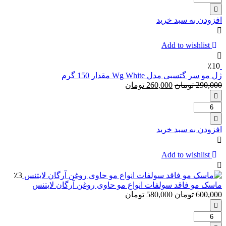
شامپو
فاقد
افزودن به سبد خرید
سولفات
روغن
آرگان
Add to wishlist
و
پروتئین
٪10
لایتنس
ژل مو سر گتسبی مدل Wg White مقدار 150 گرم
290,000
تومان
260,000
تومان
تعداد:
ژل
مو
افزودن به سبد خرید
سر
گتسبی
مدل
Add to wishlist
Wg
White
٪3
مقدار
ماسک مو فاقد سولفات انواع مو حاوی روغن آرگان لایتنس
150
600,000
تومان
580,000
تومان
گرم
تعداد:
ماسک