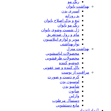
رنگ مو
بهداشت بانوان
اسپری بدن
پد روزانه
تیغ و یدک اصلاح بانوان
رنگ مو بانوان
ژل شست وشوی بانوان
مام و رول ضدتعریق
موبر و لوازم اپیلاسیون
نواربهداشتی
بهداشت منزل
محصولات لباسشویی
محصولات ظرفشویی
خوشبو کننده
پاک کننده و ضد عفونی
مراقبت از پوست
کرم دست و صورت
لوسیون بدن
شامپو بدن
صابون
وازلین
دستمال مرطوب
مایع دستشویی
نماد اعتماد