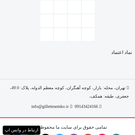
زیبا و سالم به آنها می دهد.
ضد وز: این شامپو با کنترل وز موها، شانه کردن آنها را آسان
تر می کند.
مناسب برای استفاده روزانه: این شامپو را می توانید به طور
روزانه برای شستشوی موهای خود استفاده کنید.
نماد اعتماد
سایر ویژگی ها
مناسب برای موهای نرمال
تهران، محله: بازار، کوچه آهنگران، کوچه معظم الدوله، پلاک: 49.0،
جعفری، طبقه: همکف،
حاوی پروتئین ابریشم و عصاره نارگیل
info@gillettesemko.ir
09143424166
نرم کننده و مغذی مو
سرشار از پروتئین های مغذی
تمامی حقوق برای سایت ما محفوظ است.
ارتباط در واتس اپ
تقویت‌کننده مو