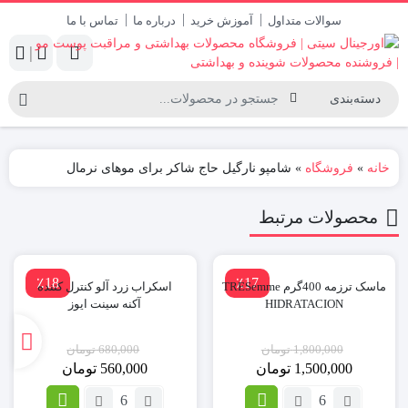
سوالات متداول
آموزش خرید
درباره ما
تماس با ما
|
خانه
»
فروشگاه
»
شامپو نارگیل حاج شاکر برای موهای نرمال
محصولات مرتبط
٪18
٪17
ماسک ترزمه 400گرم TRESemme
اسکراب زرد آلو کنترل کننده
HIDRATACION
آکنه سینت ایوز
1,800,000
تومان
680,000
تومان
1,500,000
تومان
560,000
تومان
تعداد:
تعداد: