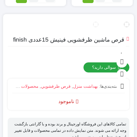
نمک
نمک
ظرفشویی
ماشین
کلارو
ظرفشویی
مدل
فینیش
Alpen
مدلfinish
Spezial-
Salz
قرص ماشین ظرفشویی فینیش 15عددی finish
وزن
Salz
1.5
وزن
کیلوگرمclaro
1200
گرم
سوالی دارید؟
دسته‌بندی‌ها:
بهداشت منزل
,
قرص ظرفشويي
,
محصولات ظرفشویی
ناموجود
تمامی کالاهای این فروشگاه اورجینال و برند بوده و با گارانتی بازگشت
وجه ارائه می شوند. متن نمایش داده در تمامی محصولات و قابل تغییر
از بخش تنظیمات پوسته می باشد.