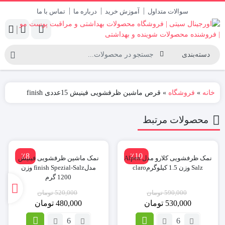
سوالات متداول
آموزش خرید
درباره ما
تماس با ما
|
خانه
»
فروشگاه
»
قرص ماشین ظرفشویی فینیش 15عددی finish
محصولات مرتبط
٪8
٪10
نمک ظرفشویی کلارو مدل Alpen
نمک ماشین ظرفشویی فینیش
Salz وزن 1.5 کیلوگرمclaro
مدلfinish Spezial-Salz وزن
1200 گرم
590,000
تومان
520,000
تومان
530,000
تومان
480,000
تومان
تعداد:
تعداد: