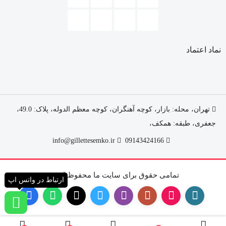
تمیز کنندگی قوی
قدرت از بین بردن روغن
تاثیر بالا در خشک کردن ظروف
نماد اعتماد
خاصیت از بین برندگی رسوب و محافظت ماشین
اثربخشی حتی در دمای پایین
حاوی مایع تمیز کننده
تهران، محله: بازار، کوچه آهنگران، کوچه معظم الدوله، پلاک: 49.0،
محافظ فیلتر
جعفری، طبقه: همکف،
محافظت کننده ظروف شیشه ای
info@gillettesemko.ir
09143424166
بسته بندی خاص قرص
براق کنندگی بدون اثر زنگ زدن
تمامی حقوق برای سایت ما محفوظ است.
ارتباط در واتس اپ
براق کنندگی کامل
نهایت پاک کنندگی در یک شستشو
قدرت ترکیب شده ژل و پودر