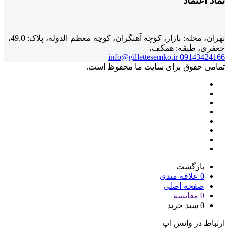
عتماد
تهران، محله: بازار، کوچه آهنگران، کوچه معظم الدوله، پلاک: 49.0،
، طبقه: همکف،
info@gillettesemko.ir
091434
 حقوق برای سایت ما محفوظ است.
بازگشت
0
علاقه مندی
صفحه اصلی
0
مقایسه
0
سبد خرید
 در واتس اپ