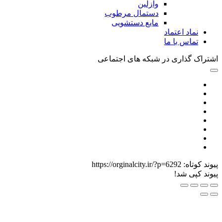
وازلین
دستمال مرطوب
مایع دستشویی
نماد اعتماد
تماس با ما
 گذاری در شبکه های اجتماعی
وتاه:
https://orginalcity.ir/?p=6292
کپی شد!