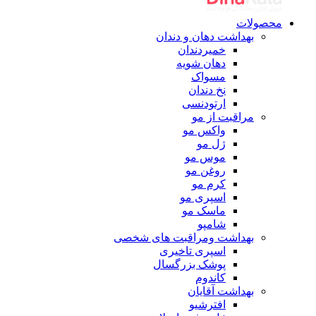
محصولات
بهداشت دهان و دندان
خمیردندان
دهان شویه
مسواک
نخ دندان
ارتودنسی
مراقبت از مو
واکس مو
ژل مو
موس مو
روغن مو
کرم مو
اسپری مو
ماسک مو
شامپو
بهداشت ومراقبت های شخصی
اسپری تاخیری
پوشک بزرگسال
کاندوم
بهداشت آقایان
افترشیو