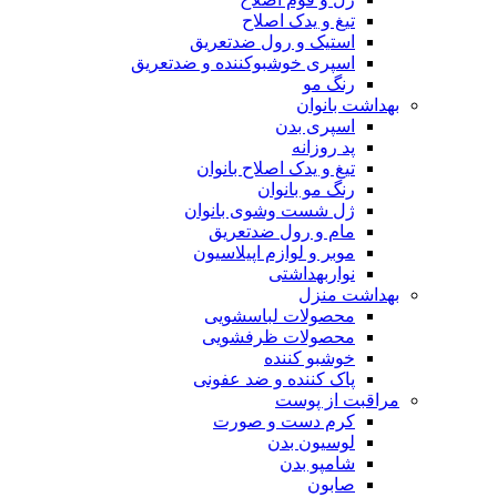
تیغ و یدک اصلاح
استیک و رول ضدتعریق
اسپری خوشبوکننده و ضدتعریق
رنگ مو
بهداشت بانوان
اسپری بدن
پد روزانه
تیغ و یدک اصلاح بانوان
رنگ مو بانوان
ژل شست وشوی بانوان
مام و رول ضدتعریق
موبر و لوازم اپیلاسیون
نواربهداشتی
بهداشت منزل
محصولات لباسشویی
محصولات ظرفشویی
خوشبو کننده
پاک کننده و ضد عفونی
مراقبت از پوست
کرم دست و صورت
لوسیون بدن
شامپو بدن
صابون