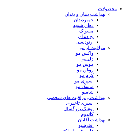
محصولات
بهداشت دهان و دندان
خمیردندان
دهان شویه
مسواک
نخ دندان
ارتودنسی
مراقبت از مو
واکس مو
ژل مو
موس مو
روغن مو
کرم مو
اسپری مو
ماسک مو
شامپو
بهداشت ومراقبت های شخصی
اسپری تاخیری
پوشک بزرگسال
کاندوم
بهداشت آقایان
افترشیو
ژل و فوم اصلاح