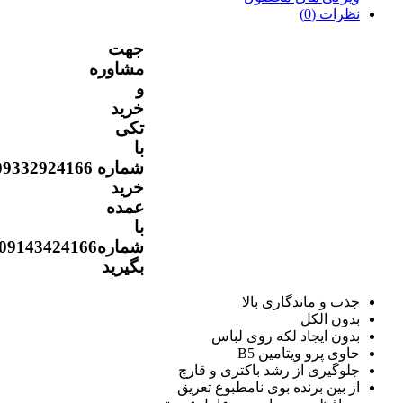
نظرات (0)
جهت
مشاوره
و
خرید
تکی
با
شماره 09332924166 و
خرید
عمده
با
شماره09143424166تماس
بگیرید
جذب و ماندگاری بالا
بدون الکل
بدون ایجاد لکه روی لباس
حاوی پرو ویتامین B5
جلوگیری از رشد باکتری و قارچ
از بین برنده بوی نامطبوع تعریق