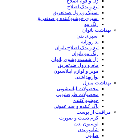
ژل و فوم اصلاح
تیغ و یدک اصلاح
استیک و رول ضدتعریق
اسپری خوشبوکننده و ضدتعریق
رنگ مو
بهداشت بانوان
اسپری بدن
پد روزانه
تیغ و یدک اصلاح بانوان
رنگ مو بانوان
ژل شست وشوی بانوان
مام و رول ضدتعریق
موبر و لوازم اپیلاسیون
نواربهداشتی
بهداشت منزل
محصولات لباسشویی
محصولات ظرفشویی
خوشبو کننده
پاک کننده و ضد عفونی
مراقبت از پوست
کرم دست و صورت
لوسیون بدن
شامپو بدن
صابون