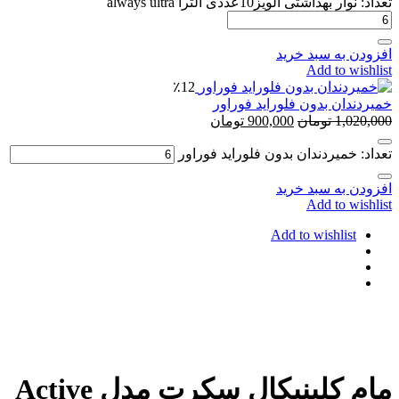
هداشتی آلویز10عددی الترا always ultra
 به سبد خرید
Add to w
٪12
دان بدون فلوراید فوراور
1,0
تومان
900,000
تومان
 خمیردندان بدون فلوراید فوراور
 به سبد خرید
Add to w
Add to wishlist
مام کلینیکال سکرت مدل Active