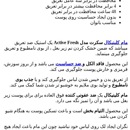
محافظت در برابر سه عامل تعریق
4 برابر محافظت بیشتر در برابر تعریق
48 ساعت محافظت در برابر تعریق
بدون ایجاد حساسیت روی پوست
مناسب بانوان
ینیکال
سکرت مدل Active Fresh
یک استیک ضد تعریق
 که ضمن خشک کردن نم زیر بغل ، از بوی نامطبوع و تعریق
ی مینماید.
حصول
فاقد الکل و
ضد حساسیت
می باشد و از بروز سوزش،
 و خارش پوست جلوگیری می کند.
یق بدن و خیس شدن لباس جلوگیری کند و با
جذب بوی
ع
و تولید بوی ملایم به خوشبو تر شدن شما کمک می کند.
ینیکال
یک
ضد عفونی کننده
فوق العاده برای برای پوست زیر
 باشد و آن را تمیز نگه می دارد.
حصول
التیام بخش
است و باعث تسکین پوست به هنگام شیو
ی باشد.
ایجاد لک روی لباس خود نباشید چون این مام باعث ایجاد هیچ