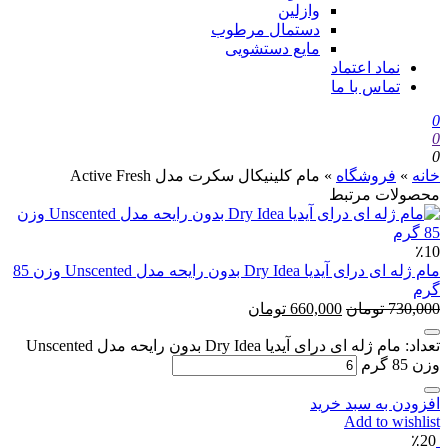
وازلین
دستمال مرطوب
مایع دستشویی
نماد اعتماد
تماس با ما
فروشگاه
»
مام کلینیکال سکرت مدل Active Fresh
ات مرتبط
مام ژله ای درای آیدیا Dry Idea بدون رایحه مدل Unscented وزن 85
7
تومان
660,000
تومان
تعداد: مام ژله ای درای آیدیا Dry Idea بدون رایحه مدل Unscented
 به سبد خرید
Add to w