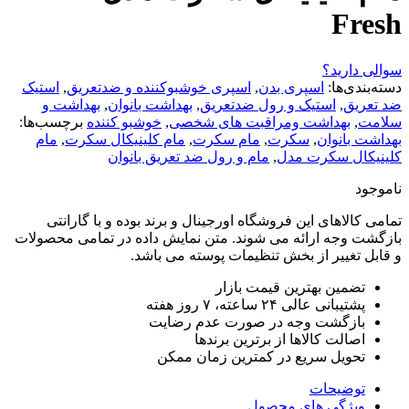
Fr
دارید؟
ندی‌ها:
اسپری بدن
,
اسپری خوشبوکننده و ضدتعریق
,
استیک
ریق
,
استیک و رول ضدتعریق
,
بهداشت بانوان
,
بهداشت و
,
بهداشت ومراقبت های شخصی
,
خوشبو کننده
برچسب‌ها:
 بانوان
,
سکرت
,
مام سکرت
,
مام کلینیکال سکرت
,
مام
کال سکرت مدل
,
مام و رول ضد تعریق بانوان
د
کالاهای این فروشگاه اورجینال و برند بوده و با گارانتی
 وجه ارائه می شوند. متن نمایش داده در تمامی محصولات
 تغییر از بخش تنظیمات پوسته می باشد.
تضمین بهترین قیمت بازار
پشتیبانی عالی ۲۴ ساعته، ۷ روز هفته
بازگشت وجه در صورت عدم رضایت
اصالت کالاها از برترین برندها
تحویل سریع در کمترین زمان ممکن
توضیحات
ویژگی های محصول