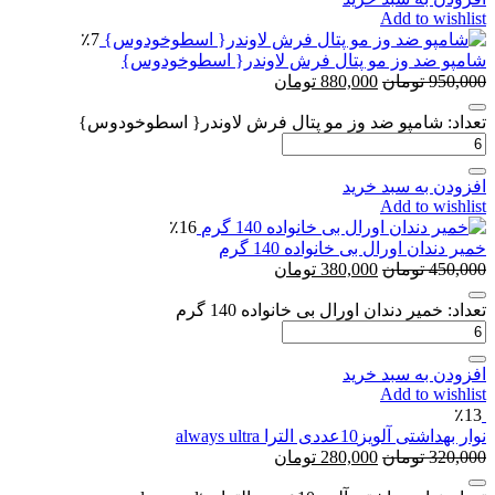
Add to w
٪7
 ضد وز مو پتال فرش لاوندر{ اسطوخودوس}
9
تومان
880,000
تومان
 شامپو ضد وز مو پتال فرش لاوندر{ اسطوخودوس}
 به سبد خرید
Add to w
٪16
ان اورال بی خانواده 140 گرم
4
تومان
380,000
تومان
میر دندان اورال بی خانواده 140 گرم
 به سبد خرید
Add to w
ویز10عددی الترا always ultra
3
تومان
280,000
تومان