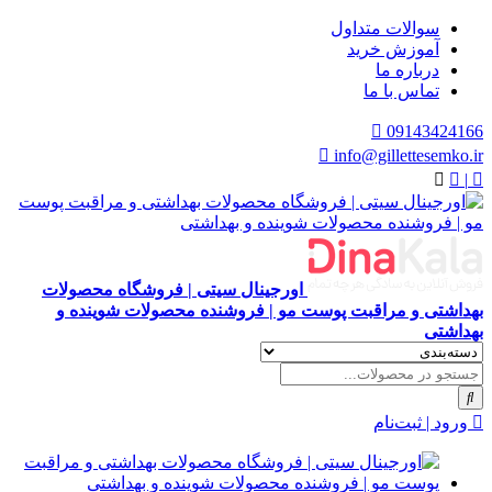
سوالات متداول
آموزش خرید
درباره ما
تماس با ما
09143424166
info@gillettesemko.ir
|
اورجینال سیتی | فروشگاه محصولات
بهداشتی و مراقبت پوست مو | فروشنده محصولات شوینده و
بهداشتی
ورود | ثبت‌نام