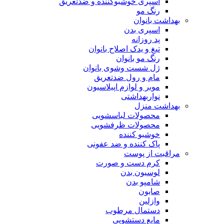
اسپری خوشبوکننده و ضدتعریق
رنگ مو
بهداشت بانوان
اسپری بدن
پد روزانه
تیغ و یدک اصلاح بانوان
رنگ مو بانوان
ژل شست وشوی بانوان
مام و رول ضدتعریق
موبر و لوازم اپیلاسیون
نواربهداشتی
بهداشت منزل
محصولات لباسشویی
محصولات ظرفشویی
خوشبو کننده
پاک کننده و ضد عفونی
مراقبت از پوست
کرم دست و صورت
لوسیون بدن
شامپو بدن
صابون
وازلین
دستمال مرطوب
مایع دستشویی