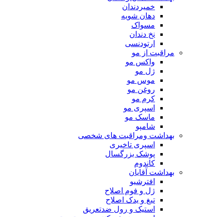
خمیردندان
دهان شویه
مسواک
نخ دندان
ارتودنسی
مراقبت از مو
واکس مو
ژل مو
موس مو
روغن مو
کرم مو
اسپری مو
ماسک مو
شامپو
بهداشت ومراقبت های شخصی
اسپری تاخیری
پوشک بزرگسال
کاندوم
بهداشت آقایان
افترشیو
ژل و فوم اصلاح
تیغ و یدک اصلاح
استیک و رول ضدتعریق