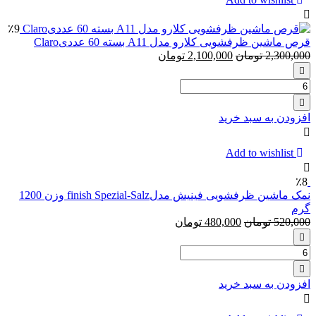
Salz
وزن
٪9
1.5
قرص ماشین ظرفشویی کلارو مدل A11 بسته 60 عددیClaro
کیلوگرمclaro
2,300,000
تومان
2,100,000
تومان
تعداد:
قرص
ماشین
افزودن به سبد خرید
ظرفشویی
کلارو
مدل
Add to wishlist
A11
بسته
٪8
60
نمک ماشین ظرفشویی فینیش مدلfinish Spezial-Salz وزن 1200
عددیClaro
گرم
520,000
تومان
480,000
تومان
تعداد:
نمک
ماشین
افزودن به سبد خرید
ظرفشویی
فینیش