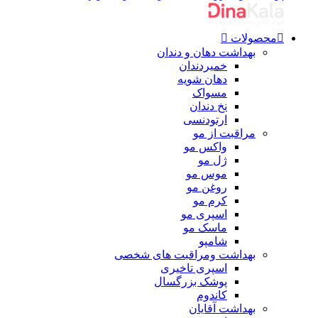
محصولات
بهداشت دهان و دندان
خمیردندان
دهان شویه
مسواک
نخ دندان
ارتودنسی
مراقبت از مو
واکس مو
ژل مو
موس مو
روغن مو
کرم مو
اسپری مو
ماسک مو
شامپو
بهداشت ومراقبت های شخصی
اسپری تاخیری
پوشک بزرگسال
کاندوم
بهداشت آقایان