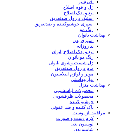
افترشیو
ژل و فوم اصلاح
تیغ و یدک اصلاح
استیک و رول ضدتعریق
اسپری خوشبوکننده و ضدتعریق
رنگ مو
بهداشت بانوان
اسپری بدن
پد روزانه
تیغ و یدک اصلاح بانوان
رنگ مو بانوان
ژل شست وشوی بانوان
مام و رول ضدتعریق
موبر و لوازم اپیلاسیون
نواربهداشتی
بهداشت منزل
محصولات لباسشویی
محصولات ظرفشویی
خوشبو کننده
پاک کننده و ضد عفونی
مراقبت از پوست
کرم دست و صورت
لوسیون بدن
شامپو بدن