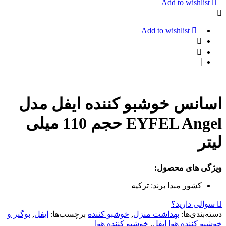
مدلfinish
Add to wishlist
Spezial-
Salz
وزن
Add to wishlist
1200
گرم
اسانس خوشبو کننده ایفل مدل
EYFEL Angel حجم 110 میلی
لیتر
ویژگی های محصول:
کشور مبدا برند:
ترکیه
سوالی دارید؟
دسته‌بندی‌ها:
بهداشت منزل
,
خوشبو کننده
برچسب‌ها:
ایفل
,
بوگیر و
خوشبو کننده هوا ایفل
,
خوشبو کننده هوا