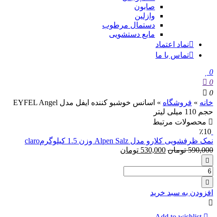
صابون
وازلین
دستمال مرطوب
مایع دستشویی
نماد اعتماد
تماس با ما
0
0
0
خانه
»
فروشگاه
»
اسانس خوشبو کننده ایفل مدل EYFEL Angel
حجم 110 میلی لیتر
محصولات مرتبط
٪10
نمک ظرفشویی کلارو مدل Alpen Salz وزن 1.5 کیلوگرمclaro
590,000
تومان
530,000
تومان
تعداد:
نمک
ظرفشویی
افزودن به سبد خرید
کلارو
مدل
Alpen
Add to wishlist