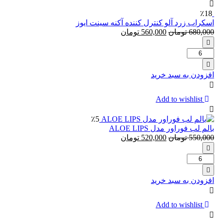
عددی
Gillette
٪18
Fusion
اسکراب زرد آلو کنترل کننده آکنه سینت ایوز
proshield
680,000
تومان
560,000
تومان
تعداد:
اسکراب
زرد
افزودن به سبد خرید
آلو
کنترل
کننده
Add to wishlist
آکنه سینت
ایوز
٪5
بالم لب فوراور مدل ALOE LIPS
550,000
تومان
520,000
تومان
تعداد:
بالم
لب
افزودن به سبد خرید
فوراور
مدل
ALOE
Add to wishlist
LIPS