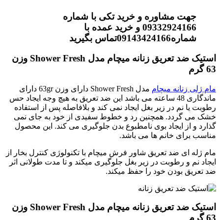
جهت مشاوره و خرید تکی با شماره
09332924166 و خرید عمده با
شماره09143424166تماس بگیرید
استیک ضد تعریق زنانه میچام مدل Shower Fresh وزن
63 گرم
مام ژلی زنانه میچام
مدل Shower Fresh دارای وزن 63gr دارای
ماندگاری 48 ساعته می باشد این ضد تعریق به هیچ وجه ایجاد حس
رطوبت یا نم در زیر بغل ایجاد نمی کند و بلافاصله پس از استفاده
خشک می گردد. همچنین رد و خطوط سفیدی از خود به جای نمی
گذارد و از ایجاد بوی نامطبوع بدن جلوگیری می کند. این محصول
مناسب برای خانم ها می باشد.
مام ژله ای ضد تعریق شاور فرش میچام با تکنولوژی کنترل بخار از
ایجاد نم و رطوبت در زیر بغل جلوگیری میکند و تا مدت طولانی اثر
ضد تعریق بودن خود را حفظ میکند.
استیک ضد تعریق زنانه میچام مدل Shower Fresh وزن
63 گرم