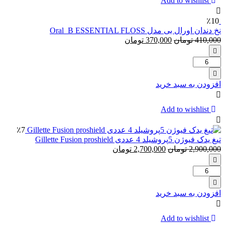
Add to wishlist
ژیلت
Gillette
٪10
نخ دندان اورال بی مدل Oral_B ESSENTIAL FLOSS
410,000
تومان
370,000
تومان
تعداد:
نخ
دندان
افزودن به سبد خرید
اورال
بی
مدل
Add to wishlist
Oral_B
ESSENTIAL
٪7
FLOSS
تیغ یدک فیوژن 5پروشیلد 4 عددی Gillette Fusion proshield
2,900,000
تومان
2,700,000
تومان
تعداد:
تیغ
یدک
افزودن به سبد خرید
فیوژن
5پروشیلد
4
Add to wishlist