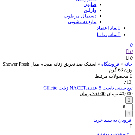
صابون
وازلین
دستمال مرطوب
مایع دستشویی
نماد اعتماد
تماس با ما
0
0
0
خانه
»
فروشگاه
»
استیک ضد تعریق زنانه میچام مدل Shower Fresh
وزن 63 گرم
محصولات مرتبط
٪13
تیغ سنتی ناست 5 عددیNACET ژیلت Gillette
40,000
تومان
35,000
تومان
تعداد:
تیغ
سنتی
افزودن به سبد خرید
ناست
5
عددیNACET