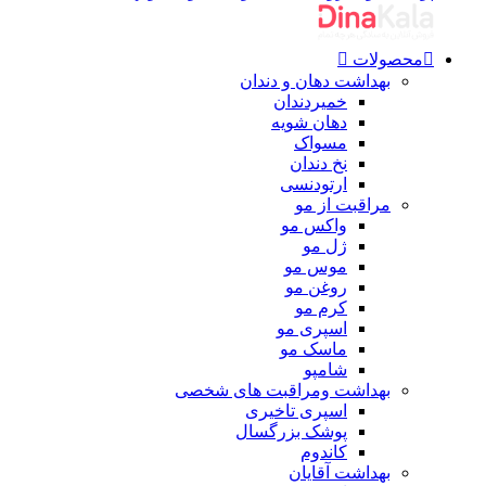
محصولات
بهداشت دهان و دندان
خمیردندان
دهان شویه
مسواک
نخ دندان
ارتودنسی
مراقبت از مو
واکس مو
ژل مو
موس مو
روغن مو
کرم مو
اسپری مو
ماسک مو
شامپو
بهداشت ومراقبت های شخصی
اسپری تاخیری
پوشک بزرگسال
کاندوم
بهداشت آقایان