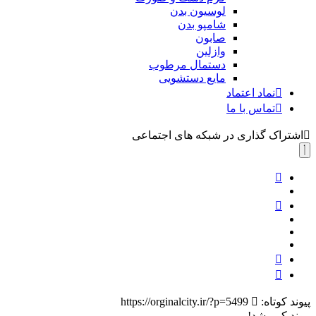
لوسیون بدن
شامپو بدن
صابون
وازلین
دستمال مرطوب
مایع دستشویی
نماد اعتماد
تماس با ما
اشتراک گذاری در شبکه های اجتماعی
پیوند کوتاه:
https://orginalcity.ir/?p=5499
پیوند کپی شد!