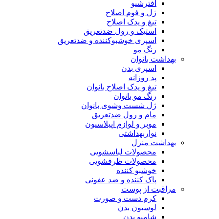
افترشیو
ژل و فوم اصلاح
تیغ و یدک اصلاح
استیک و رول ضدتعریق
اسپری خوشبوکننده و ضدتعریق
رنگ مو
بهداشت بانوان
اسپری بدن
پد روزانه
تیغ و یدک اصلاح بانوان
رنگ مو بانوان
ژل شست وشوی بانوان
مام و رول ضدتعریق
موبر و لوازم اپیلاسیون
نواربهداشتی
بهداشت منزل
محصولات لباسشویی
محصولات ظرفشویی
خوشبو کننده
پاک کننده و ضد عفونی
مراقبت از پوست
کرم دست و صورت
لوسیون بدن
شامپو بدن