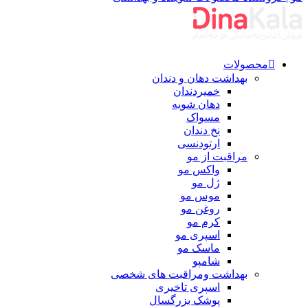
محصولات
بهداشت دهان و دندان
خمیردندان
دهان شویه
مسواک
نخ دندان
ارتودنسی
مراقبت از مو
واکس مو
ژل مو
موس مو
روغن مو
کرم مو
اسپری مو
ماسک مو
شامپو
بهداشت ومراقبت های شخصی
اسپری تاخیری
پوشک بزرگسال