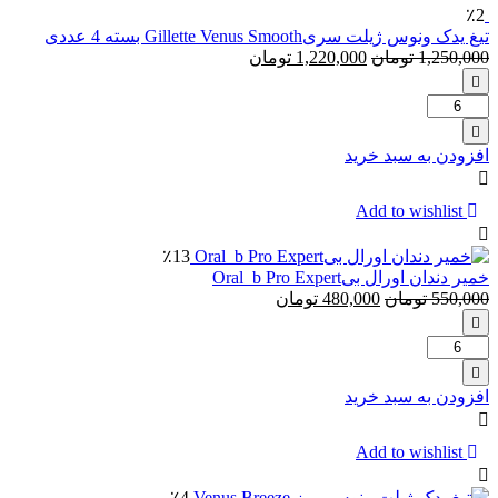
٪2
تیغ یدک ونوس ژیلت سریGillette Venus Smooth بسته 4 عددی
1,250,000
تومان
1,220,000
تومان
تعداد:
تیغ
یدک
افزودن به سبد خرید
ونوس
ژیلت
سریGillette
Add to wishlist
Venus
Smooth
٪13
بسته
خمیر دندان اورال بیOral_b Pro Expert
4
550,000
تومان
480,000
تومان
عددی
تعداد:
خمیر
دندان
افزودن به سبد خرید
اورال
بیOral_b
Pro
Add to wishlist
Expert
٪4