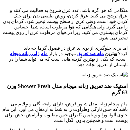
هنگامی که هوا گرم باشد، غدد عرق شروع به فعالیت می کنند و
عرق ترشح می کنند. عرق کردن، روش طبیعی بدن برای خنک
کردن خود است. وقتی عرق از سطح پوست تبخیر شود، گرمای بدن
را می گیرد. ولی هنگامی که هوا مرطوب است، شما احساس
گرمای بیشتری می کنید، زیرا در هوای مرطوب عرق از روی پوست
تبخیر نمی شود.
اما برای جلوگیری از بوی بد عرق در فصول گرما چه باید
کرد؟
بهترین
مام ضد تعریق
موجود در بازار
مام ژلی زنانه میچام
است، که یکی از بهترین گزینه هایی است که می تواند شما را در
تابستان از تعریق نجات دهد.
استیک ضد تعریق زنانه میچام مدل Shower Fresh وزن
63 گرم
مام میچام زنانه مدل شاور فرش، دارای رایحه گلی و ملایم می
باشد که حس تازگی وطراوت را به شما به ارمغان می آورد. این مام
حاوی آلوئه‌ورا و ویتامین E برای حس مطلوب و آرامش بخش برای
پوست است و همچنین بدون الکل است.