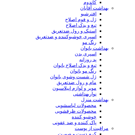
کاندوم
بهداشت آقایان
افترشیو
ژل و فوم اصلاح
تیغ و یدک اصلاح
استیک و رول ضدتعریق
اسپری خوشبوکننده و ضدتعریق
رنگ مو
بهداشت بانوان
اسپری بدن
پد روزانه
تیغ و یدک اصلاح بانوان
رنگ مو بانوان
ژل شست وشوی بانوان
مام و رول ضدتعریق
موبر و لوازم اپیلاسیون
نواربهداشتی
بهداشت منزل
محصولات لباسشویی
محصولات ظرفشویی
خوشبو کننده
پاک کننده و ضد عفونی
مراقبت از پوست
کرم دست و صورت