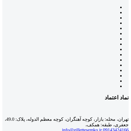
نماد اعتماد
تهران، محله: بازار، کوچه آهنگران، کوچه معظم الدوله، پلاک: 49.0،
جعفری، طبقه: همکف،
info@gillettesemko.ir
09143424166