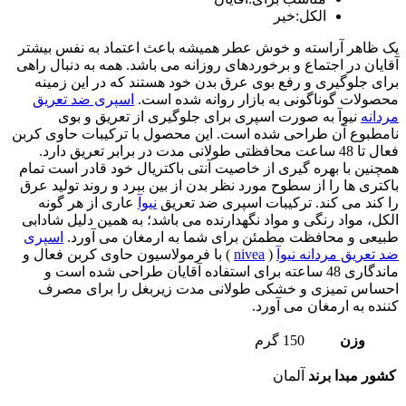
الکل:خیر
یک ظاهر آراسته و خوش عطر همیشه باعث اعتماد به نفس بیشتر
آقایان در اجتماع و برخوردهای روزانه می باشد. همه به دنبال راهی
برای جلوگیری و رفع بوی عرق بدن خود هستند که در این زمینه
محصولات گوناگونی به بازار روانه شده است.
اسپری ضد تعریق
مردانه
نیوآ به صورت اسپری برای جلوگیری از تعریق و بوی
نامطبوع آن طراحی شده است. این محصول با ترکیبات حاوی کربن
فعال تا 48 ساعت محافظتی طولانی مدت در برابر تعریق دارد.
همچنین با بهره گیری از خاصیت آنتی باکتریال خود قادر است تمام
باکتری ها را از سطوح مورد نظر بدن از بین ببرد و روند تولید عرق
را کند می کند. ترکیبات اسپری ضد تعریق
نیوآ
عاری از هر گونه
الکل، مواد رنگی و مواد نگهدارنده می باشد؛ به همین دلیل شادابی
طبیعی و محافظت مطمئن برای شما به ارمغان می آورد.
اسپری
ضد تعریق مردانه نیوآ
(
nivea
) با فرمولاسیون حاوی کربن فعال و
ماندگاری 48 ساعته برای استفاده آقایان طراحی شده است و
احساس تمیزی و خشکی طولانی مدت زیربغل را برای مصرف
کننده به ارمغان می آورد.
وزن
150 گرم
کشور مبدا برند
آلمان