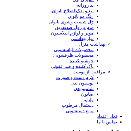
پد روزانه
تیغ و یدک اصلاح بانوان
رنگ مو بانوان
ژل شست وشوی بانوان
مام و رول ضدتعریق
موبر و لوازم اپیلاسیون
نواربهداشتی
بهداشت منزل
محصولات لباسشویی
محصولات ظرفشویی
خوشبو کننده
پاک کننده و ضد عفونی
مراقبت از پوست
کرم دست و صورت
لوسیون بدن
شامپو بدن
صابون
وازلین
دستمال مرطوب
مایع دستشویی
نماد اعتماد
تماس با ما