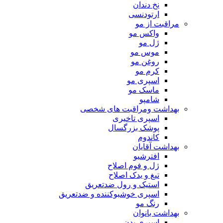
نخ دندان
ارتودنسی
مراقبت از مو
واکس مو
ژل مو
موس مو
روغن مو
کرم مو
اسپری مو
ماسک مو
شامپو
بهداشت ومراقبت های شخصی
اسپری تاخیری
پوشک بزرگسال
کاندوم
بهداشت آقایان
افترشیو
ژل و فوم اصلاح
تیغ و یدک اصلاح
استیک و رول ضدتعریق
اسپری خوشبوکننده و ضدتعریق
رنگ مو
بهداشت بانوان
اسپری بدن