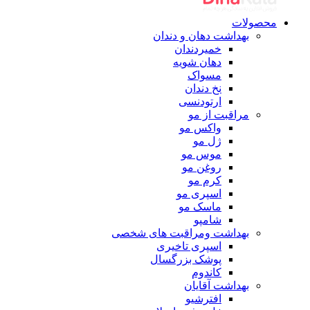
محصولات
بهداشت دهان و دندان
خمیردندان
دهان شویه
مسواک
نخ دندان
ارتودنسی
مراقبت از مو
واکس مو
ژل مو
موس مو
روغن مو
کرم مو
اسپری مو
ماسک مو
شامپو
بهداشت ومراقبت های شخصی
اسپری تاخیری
پوشک بزرگسال
کاندوم
بهداشت آقایان
افترشیو