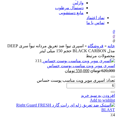
وازلین
دستمال مرطوب
مایع دستشویی
نماد اعتماد
تماس با ما
0
0
0
خانه
»
فروشگاه
»
اسپری نیوا ضد تعریق مردانه نیوآ سری DEEP
مدل BLACK CARBON حجم 150 میلی لیتر
محصولات مرتبط
٪11
اس‍پری موبر ویت مناسب پوست حساس
620,000
تومان
550,000
تومان
تعداد: اس‍پری موبر ویت مناسب پوست حساس
افزودن به سبد خرید
Add to wishlist
٪4