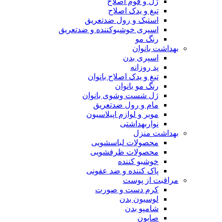
ژل و فوم اصلاح
تیغ و یدک اصلاح
استیک و رول ضدتعریق
اسپری خوشبوکننده و ضدتعریق
رنگ مو
بهداشت بانوان
اسپری بدن
پد روزانه
تیغ و یدک اصلاح بانوان
رنگ مو بانوان
ژل شست وشوی بانوان
مام و رول ضدتعریق
موبر و لوازم اپیلاسیون
نواربهداشتی
بهداشت منزل
محصولات لباسشویی
محصولات ظرفشویی
خوشبو کننده
پاک کننده و ضد عفونی
مراقبت از پوست
کرم دست و صورت
لوسیون بدن
شامپو بدن
صابون