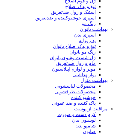
ژل و فوم اصلاح
تیغ و یدک اصلاح
استیک و رول ضدتعریق
اسپری خوشبوکننده و ضدتعریق
رنگ مو
بهداشت بانوان
اسپری بدن
پد روزانه
تیغ و یدک اصلاح بانوان
رنگ مو بانوان
ژل شست وشوی بانوان
مام و رول ضدتعریق
موبر و لوازم اپیلاسیون
نواربهداشتی
بهداشت منزل
محصولات لباسشویی
محصولات ظرفشویی
خوشبو کننده
پاک کننده و ضد عفونی
مراقبت از پوست
کرم دست و صورت
لوسیون بدن
شامپو بدن
صابون