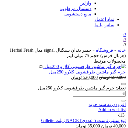
وازلین
دستمال مرطوب
مایع دستشویی
نماد اعتماد
تماس با ما
0
0
0
خانه
»
فروشگاه
»
خمیر دندان سیگنال signal مدل Herbal Fresh
(هربال فرش) حجم 75 میلی لیتر
محصولات مرتبط
٪5
جرم گیر ماشین ظرفشویی کلارو 250میل
550,000
تومان
520,000
تومان
تعداد: جرم گیر ماشین ظرفشویی کلارو 250میل
افزودن به سبد خرید
Add to wishlist
٪13
تیغ سنتی ناست 5 عددیNACET ژیلت Gillette
40,000
تومان
35,000
تومان