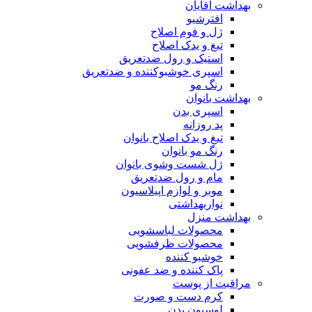
بهداشت آقایان
افترشیو
ژل و فوم اصلاح
تیغ و یدک اصلاح
استیک و رول ضدتعریق
اسپری خوشبوکننده و ضدتعریق
رنگ مو
بهداشت بانوان
اسپری بدن
پد روزانه
تیغ و یدک اصلاح بانوان
رنگ مو بانوان
ژل شست وشوی بانوان
مام و رول ضدتعریق
موبر و لوازم اپیلاسیون
نواربهداشتی
بهداشت منزل
محصولات لباسشویی
محصولات ظرفشویی
خوشبو کننده
پاک کننده و ضد عفونی
مراقبت از پوست
کرم دست و صورت
لوسیون بدن