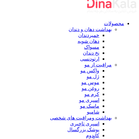
محصولات
بهداشت دهان و دندان
خمیردندان
دهان شویه
مسواک
نخ دندان
ارتودنسی
مراقبت از مو
واکس مو
ژل مو
موس مو
روغن مو
کرم مو
اسپری مو
ماسک مو
شامپو
بهداشت ومراقبت های شخصی
اسپری تاخیری
پوشک بزرگسال
کاندوم