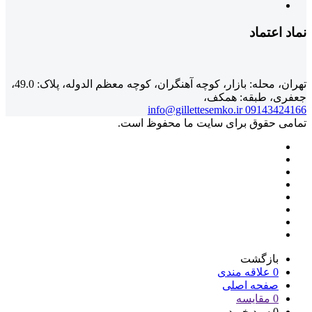
نماد اعتماد
تهران، محله: بازار، کوچه آهنگران، کوچه معظم الدوله، پلاک: 49.0،
جعفری، طبقه: همکف،
info@gillettesemko.ir
09143424166
تمامی حقوق برای سایت ما محفوظ است.
بازگشت
0
علاقه مندی
صفحه اصلی
0
مقایسه
0
سبد خرید