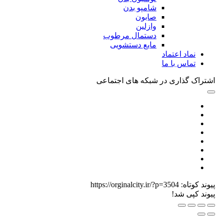
شامپو بدن
صابون
وازلین
دستمال مرطوب
مایع دستشویی
نماد اعتماد
تماس با ما
اشتراک گذاری در شبکه های اجتماعی
پیوند کوتاه:
https://orginalcity.ir/?p=3504
پیوند کپی شد!