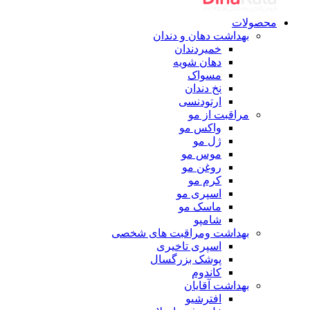
محصولات
بهداشت دهان و دندان
خمیردندان
دهان شویه
مسواک
نخ دندان
ارتودنسی
مراقبت از مو
واکس مو
ژل مو
موس مو
روغن مو
کرم مو
اسپری مو
ماسک مو
شامپو
بهداشت ومراقبت های شخصی
اسپری تاخیری
پوشک بزرگسال
کاندوم
بهداشت آقایان
افترشیو