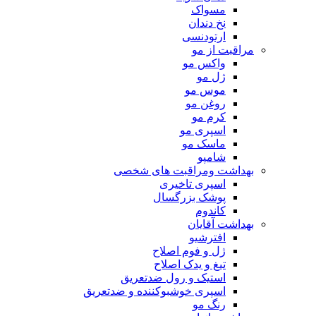
مسواک
نخ دندان
ارتودنسی
مراقبت از مو
واکس مو
ژل مو
موس مو
روغن مو
کرم مو
اسپری مو
ماسک مو
شامپو
بهداشت ومراقبت های شخصی
اسپری تاخیری
پوشک بزرگسال
کاندوم
بهداشت آقایان
افترشیو
ژل و فوم اصلاح
تیغ و یدک اصلاح
استیک و رول ضدتعریق
اسپری خوشبوکننده و ضدتعریق
رنگ مو