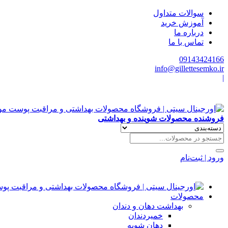
سوالات متداول
آموزش خرید
درباره ما
تماس با ما
09143424166
info@gillettesemko.ir
|
فروشنده محصولات شوینده و بهداشتی
ورود | ثبت‌نام
محصولات
بهداشت دهان و دندان
خمیردندان
دهان شویه