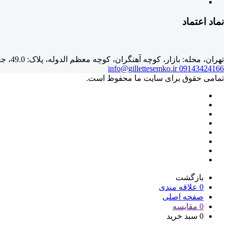
نماد اعتماد
تهران، محله: بازار، کوچه آهنگران، کوچه معظم الدوله، پلاک: 49.0، جعفری، طبقه: همکف،
info@gillettesemko.ir
09143424166
تمامی حقوق برای سایت ما محفوظ است.
بازگشت
0
علاقه مندی
صفحه اصلی
0
مقایسه
0
سبد خرید