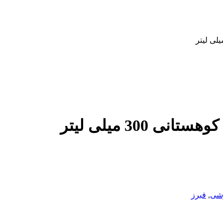
شی
,
فبرز