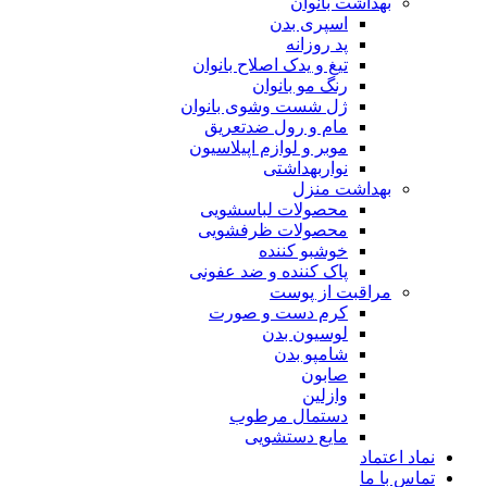
بهداشت بانوان
اسپری بدن
پد روزانه
تیغ و یدک اصلاح بانوان
رنگ مو بانوان
ژل شست وشوی بانوان
مام و رول ضدتعریق
موبر و لوازم اپیلاسیون
نواربهداشتی
بهداشت منزل
محصولات لباسشویی
محصولات ظرفشویی
خوشبو کننده
پاک کننده و ضد عفونی
مراقبت از پوست
کرم دست و صورت
لوسیون بدن
شامپو بدن
صابون
وازلین
دستمال مرطوب
مایع دستشویی
نماد اعتماد
تماس با ما