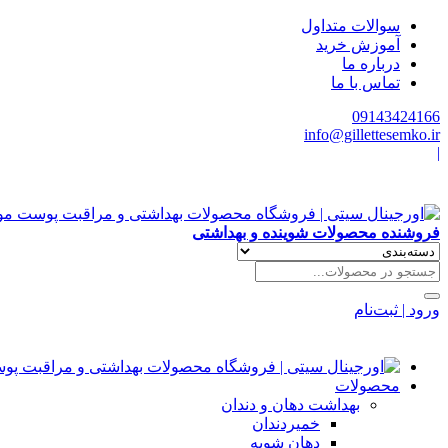
سوالات متداول
آموزش خرید
درباره ما
تماس با ما
09143424166
info@gillettesemko.ir
|
فروشنده محصولات شوینده و بهداشتی
ورود | ثبت‌نام
محصولات
بهداشت دهان و دندان
خمیردندان
دهان شویه