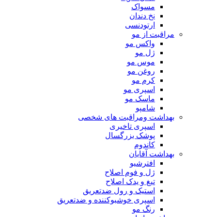
مسواک
نخ دندان
ارتودنسی
مراقبت از مو
واکس مو
ژل مو
موس مو
روغن مو
کرم مو
اسپری مو
ماسک مو
شامپو
بهداشت ومراقبت های شخصی
اسپری تاخیری
پوشک بزرگسال
کاندوم
بهداشت آقایان
افترشیو
ژل و فوم اصلاح
تیغ و یدک اصلاح
استیک و رول ضدتعریق
اسپری خوشبوکننده و ضدتعریق
رنگ مو