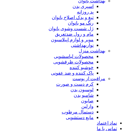
بهداشت بانوان
اسپری بدن
پد روزانه
تیغ و یدک اصلاح بانوان
رنگ مو بانوان
ژل شست وشوی بانوان
مام و رول ضدتعریق
موبر و لوازم اپیلاسیون
نواربهداشتی
بهداشت منزل
محصولات لباسشویی
محصولات ظرفشویی
خوشبو کننده
پاک کننده و ضد عفونی
مراقبت از پوست
کرم دست و صورت
لوسیون بدن
شامپو بدن
صابون
وازلین
دستمال مرطوب
مایع دستشویی
نماد اعتماد
تماس با ما