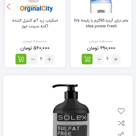
مام درای آیدیا 85گرم با رایحه Dry
اسکراب زرد آلو کنترل کننده
Idea power Fresh
آکنه سینت ایوز
850,000
تومان
680,000
تومان
690,000
تومان
560,000
تومان
تعداد:
تعداد:
مام
اسکراب
درای
زرد
آیدیا
آلو
85گرم
کنترل
با
کننده
رایحه
آکنه سینت
Dry
ایوز
Idea
power
Fresh