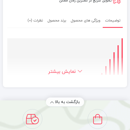
تحویل سریع در کمترین زمان ممکن
توضیحات
ویژگی های محصول
برند محصول
نظرات (0)
نمایش بیشتر
جهت مشاوره و خرید تکی با
شماره 09332924166 و خرید عمده
با شماره09143424166تماس
بازگشت به بالا
بگیرید