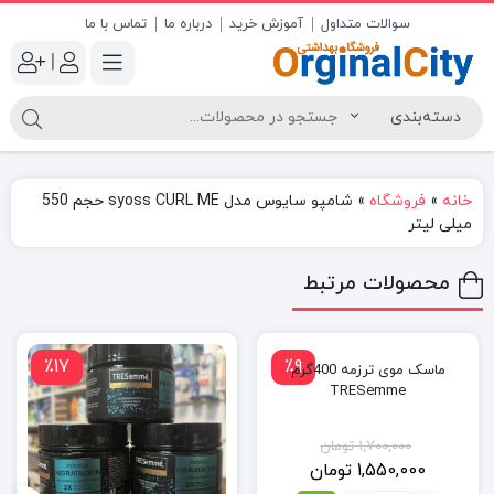
سوالات متداول
آموزش خرید
درباره ما
تماس با ما
|
خانه
»
فروشگاه
»
شامپو سایوس مدل syoss CURL ME حجم 550
میلی لیتر
محصولات مرتبط
٪17
٪9
ماسک موی ترزمه 400گرم
TRESemme
1,700,000
تومان
1,550,000
تومان