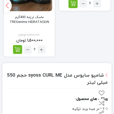
تعداد:
ماسک
موی
ماسک ترزمه 400گرم
ترزمه
TRESemme HIDRATACION
400گرم
TRESemme
1,800,000
تومان
1,500,000
تومان
تعداد:
ماسک
ترزمه
400گرم
TRESemme
HIDRATACION
شامپو سایوس مدل syoss CURL ME حجم 550
میلی لیتر
ویژگی های محصول:
کشور مبدا برند:
ترکیه