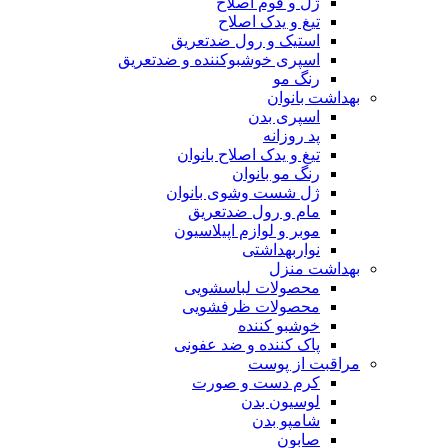
ژل و فوم اصلاح
تیغ و یدک اصلاح
استیک و رول ضدتعریق
اسپری خوشبوکننده و ضدتعریق
رنگ مو
بهداشت بانوان
اسپری بدن
پد روزانه
تیغ و یدک اصلاح بانوان
رنگ مو بانوان
ژل شست وشوی بانوان
مام و رول ضدتعریق
موبر و لوازم اپیلاسیون
نواربهداشتی
بهداشت منزل
محصولات لباسشویی
محصولات ظرفشویی
خوشبو کننده
پاک کننده و ضد عفونی
مراقبت از پوست
کرم دست و صورت
لوسیون بدن
شامپو بدن
صابون