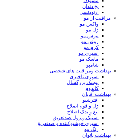
مسواک
نخ دندان
ارتودنسی
مراقبت از مو
واکس مو
ژل مو
موس مو
روغن مو
کرم مو
اسپری مو
ماسک مو
شامپو
بهداشت ومراقبت های شخصی
اسپری تاخیری
پوشک بزرگسال
کاندوم
بهداشت آقایان
افترشیو
ژل و فوم اصلاح
تیغ و یدک اصلاح
استیک و رول ضدتعریق
اسپری خوشبوکننده و ضدتعریق
رنگ مو
بهداشت بانوان