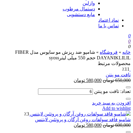
وازلین
دستمال مرطوب
مایع دستشویی
نماد اعتماد
تماس با ما
0
0
0
خانه
»
فروشگاه
»
شامپو ضد ریزش مو سایوس مدل FIBER
DAYANIKLILIL حجم 550 میلی لیترsyoss
محصولات مرتبط
٪11
تافت مو پنتن
650,000
تومان
580,000
تومان
تعداد: تافت مو پنتن
افزودن به سبد خرید
Add to wishlist
٪3
شامپو فاقد سولفات روغن آرگان و پروتئین لایتنس
600,000
تومان
580,000
تومان