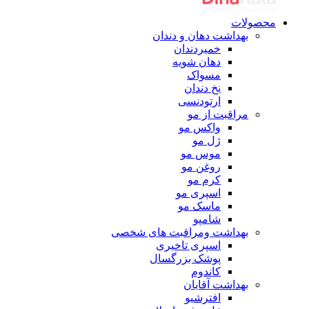
محصولات
بهداشت دهان و دندان
خمیردندان
دهان شویه
مسواک
نخ دندان
ارتودنسی
مراقبت از مو
واکس مو
ژل مو
موس مو
روغن مو
کرم مو
اسپری مو
ماسک مو
شامپو
بهداشت ومراقبت های شخصی
اسپری تاخیری
پوشک بزرگسال
کاندوم
بهداشت آقایان
افترشیو