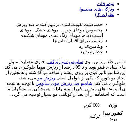
توضیحات
ویژگی های محصول
نظرات (0)
خصوصیت:تقویت‌کننده، ترمیم کننده، ضد ریزش
مخصوص:موهای چرب، موهای خشک، موهای
آسیب دیده، موهای رنگ شده، موهای شکننده
مناسب برای:آقایان/خانم ها
ویتامین:ندارد
عصاره:ندارد
شامپو ضد ریزش موی
سایوس
شوآرتزکف
، حاوی عصاره سلول
های بنیادی فیتو بوده و تا 95 درصد از ریزش موها جلوگیری می کند.
این شامپو تاثیر قوی بر روی ریشه و ساقه مو گذاشته و همچنین از
ایجاد مو خوره که یکی از عوامل اصلی
ریزش مو
می باشد،
جلوگیری می کند.
شامپو ضد ریزش موی سایوس
با توجه به نتیجه
ی آزمایش های میدانی یکی از پیشنهادات همیشگی پیرایشگران مو
است که استفاده از آن بعد از کوتاهی مو بسیار توصیه می گردد.
وزن
600 گرم
کشور مبدا
ترکیه
برند