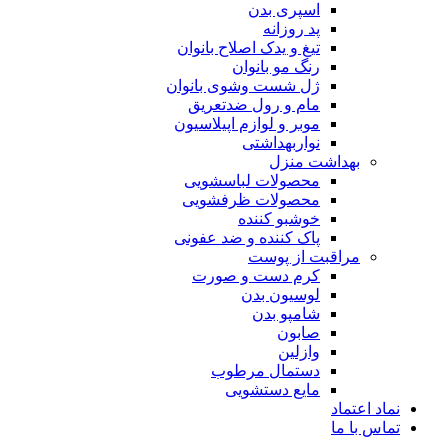
اسپری بدن
پد روزانه
تیغ و یدک اصلاح بانوان
رنگ مو بانوان
ژل شست وشوی بانوان
مام و رول ضدتعریق
موبر و لوازم اپیلاسیون
نواربهداشتی
بهداشت منزل
محصولات لباسشویی
محصولات ظرفشویی
خوشبو کننده
پاک کننده و ضد عفونی
مراقبت از پوست
کرم دست و صورت
لوسیون بدن
شامپو بدن
صابون
وازلین
دستمال مرطوب
مایع دستشویی
نماد اعتماد
تماس با ما