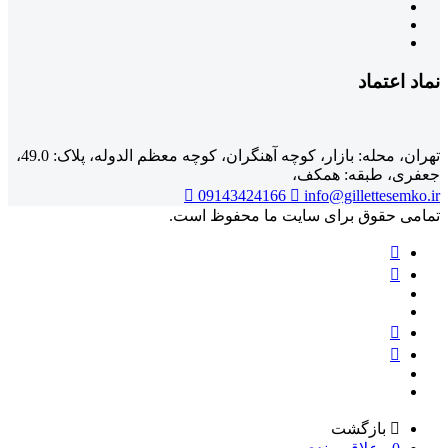
نماد اعتماد
تهران، محله: بازار، کوچه آهنگران، کوچه معظم الدوله، پلاک: 49.0،
جعفری، طبقه: همکف،
09143424166
info@gillettesemko.ir
تمامی حقوق برای سایت ما محفوظ است.
بازگشت