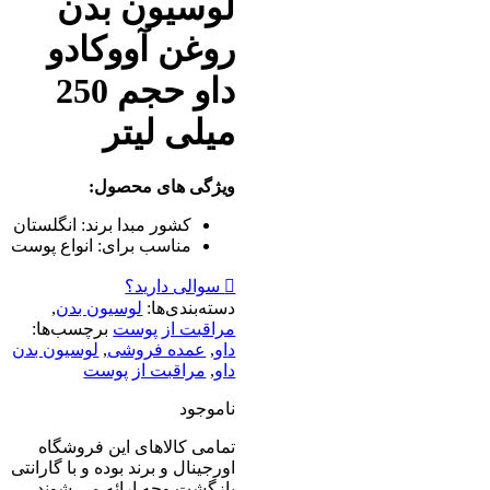
لوسیون بدن
روغن آووکادو
داو حجم 250
میلی لیتر
ویژگی های محصول:
کشور مبدا برند:
انگلستان
مناسب برای:
انواع پوست
سوالی دارید؟
دسته‌بندی‌ها:
لوسیون بدن
,
مراقبت از پوست
برچسب‌ها:
داو
,
عمده فروشی
,
لوسیون بدن
داو
,
مراقبت از پوست
ناموجود
تمامی کالاهای این فروشگاه
اورجینال و برند بوده و با گارانتی
بازگشت وجه ارائه می شوند.