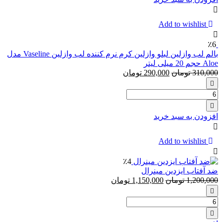
نوتروژینا
مدل
Hydro
Add to wishlist
Boost
حجم
٪6
150
بالم لب وازلین لبلو وازلین کرم نرم کننده لب وازلین Vaseline مدل
میل
Aloe حجم 20 میلی لیتر
310,000
تومان
290,000
تومان
تعداد:
بالم
لب
افزودن به سبد خرید
وازلین
لبلو
وازلین
Add to wishlist
کرم
نرم
٪4
کننده
ضد آفتاب ایزدین مینرال
لب
1,200,000
تومان
1,150,000
تومان
وازلین
Vaseline
تعداد:
مدل
ضد
Aloe
آفتاب