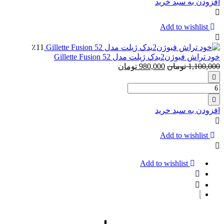
افزودن به سبد خرید
حجم
ایزدین
20
مینرال
میلی
Add to wishlist
لیتر
٪11
خود تراش فیوژن2یدک ژیلت مدل Gillette Fusion 52
1,100,000
تومان
980,000
تومان
تعداد:
خود
تراش
افزودن به سبد خرید
فیوژن2یدک
ژیلت
مدل
Add to wishlist
Gillette
Fusion
52
Add to wishlist