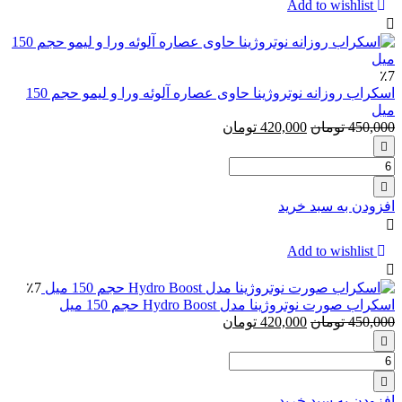
ایزدین
Add to wishlist
Isdin
Spot
Prevent
SPF50
٪7
حجم
اسکراب روزانه نوتروژینا حاوی عصاره آلوئه ورا و لیمو حجم 150
50
میل
میلی
450,000
تومان
420,000
تومان
لیتر
تعداد:
اسکراب
روزانه
افزودن به سبد خرید
نوتروژینا
حاوی
عصاره
Add to wishlist
آلوئه
ورا
٪7
و
اسکراب صورت نوتروژینا مدل Hydro Boost حجم 150 میل
لیمو
450,000
تومان
420,000
تومان
حجم
150
تعداد:
میل
اسکراب
صورت
افزودن به سبد خرید