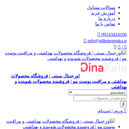
سوالات متداول
آموزش خرید
درباره ما
تماس با ما
09143424166
info@gillettesemko.ir
|
اورجینال سیتی | فروشگاه محصولات
بهداشتی و مراقبت پوست مو | فروشنده محصولات شوینده و
بهداشتی
ورود | ثبت‌نام