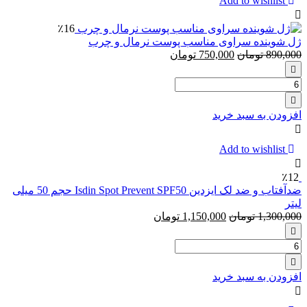
Add to wishlist
Venus
Smooth
٪16
بسته
ژل شوینده سراوی مناسب پوست نرمال و چرب
4
890,000
تومان
750,000
تومان
عددی
تعداد:
ژل
شوینده
افزودن به سبد خرید
سراوی
مناسب
پوست
Add to wishlist
نرمال
و
٪12
چرب
ضدآفتاب و ضد لک ایزدین Isdin Spot Prevent SPF50 حجم 50 میلی
لیتر
1,300,000
تومان
1,150,000
تومان
تعداد:
ضدآفتاب
و
افزودن به سبد خرید
ضد
لک