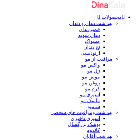
محصولات
بهداشت دهان و دندان
خمیردندان
دهان شویه
مسواک
نخ دندان
ارتودنسی
مراقبت از مو
واکس مو
ژل مو
موس مو
روغن مو
کرم مو
اسپری مو
ماسک مو
شامپو
بهداشت ومراقبت های شخصی
اسپری تاخیری
پوشک بزرگسال
کاندوم
بهداشت آقایان