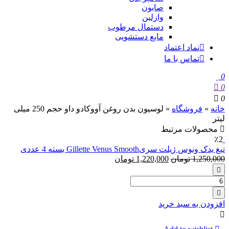
صابون
وازلین
دستمال مرطوب
مایع دستشویی
نماد اعتماد
تماس با ما
0
0
0
خانه
»
فروشگاه
»
لوسیون بدن روغن آووکادو داو حجم 250 میلی
لیتر
محصولات مرتبط
٪2
تیغ یدک ونوس ژیلت سریGillette Venus Smooth بسته 4 عددی
1,250,000
تومان
1,220,000
تومان
تعداد:
تیغ
یدک
افزودن به سبد خرید
ونوس
ژیلت
سریGillette