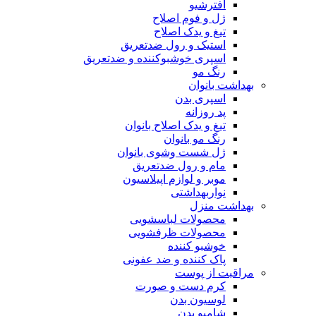
افترشیو
ژل و فوم اصلاح
تیغ و یدک اصلاح
استیک و رول ضدتعریق
اسپری خوشبوکننده و ضدتعریق
رنگ مو
بهداشت بانوان
اسپری بدن
پد روزانه
تیغ و یدک اصلاح بانوان
رنگ مو بانوان
ژل شست وشوی بانوان
مام و رول ضدتعریق
موبر و لوازم اپیلاسیون
نواربهداشتی
بهداشت منزل
محصولات لباسشویی
محصولات ظرفشویی
خوشبو کننده
پاک کننده و ضد عفونی
مراقبت از پوست
کرم دست و صورت
لوسیون بدن
شامپو بدن