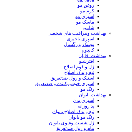
روغن مو
کرم مو
اسپری مو
ماسک مو
شامپو
بهداشت ومراقبت های شخصی
اسپری تاخیری
پوشک بزرگسال
کاندوم
بهداشت آقایان
افترشیو
ژل و فوم اصلاح
تیغ و یدک اصلاح
استیک و رول ضدتعریق
اسپری خوشبوکننده و ضدتعریق
رنگ مو
بهداشت بانوان
اسپری بدن
پد روزانه
تیغ و یدک اصلاح بانوان
رنگ مو بانوان
ژل شست وشوی بانوان
مام و رول ضدتعریق