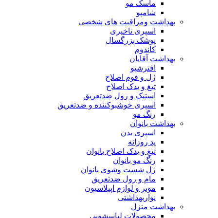
ماسک مو
شامپو
بهداشت ومراقبت های شخصی
اسپری تاخیری
پوشک بزرگسال
کاندوم
بهداشت آقایان
افترشیو
ژل و فوم اصلاح
تیغ و یدک اصلاح
استیک و رول ضدتعریق
اسپری خوشبوکننده و ضدتعریق
رنگ مو
بهداشت بانوان
اسپری بدن
پد روزانه
تیغ و یدک اصلاح بانوان
رنگ مو بانوان
ژل شست وشوی بانوان
مام و رول ضدتعریق
موبر و لوازم اپیلاسیون
نواربهداشتی
بهداشت منزل
محصولات لباسشویی