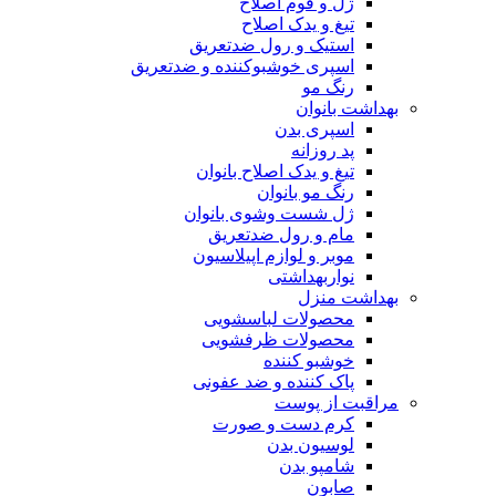
ژل و فوم اصلاح
تیغ و یدک اصلاح
استیک و رول ضدتعریق
اسپری خوشبوکننده و ضدتعریق
رنگ مو
بهداشت بانوان
اسپری بدن
پد روزانه
تیغ و یدک اصلاح بانوان
رنگ مو بانوان
ژل شست وشوی بانوان
مام و رول ضدتعریق
موبر و لوازم اپیلاسیون
نواربهداشتی
بهداشت منزل
محصولات لباسشویی
محصولات ظرفشویی
خوشبو کننده
پاک کننده و ضد عفونی
مراقبت از پوست
کرم دست و صورت
لوسیون بدن
شامپو بدن
صابون