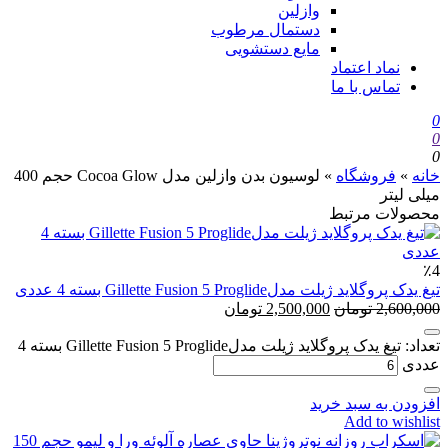
وازلین
دستمال مرطوب
مایع دستشویی
نماد اعتماد
تماس با ما
0
0
0
خانه
»
فروشگاه
»
لوسیون بدن وازلین مدل Cocoa Glow حجم 400
میلی لیتر
محصولات مرتبط
٪4
تیغ یدک پروگلاید ژیلت مدلGillette Fusion 5 Proglide بسته 4 عددی
2,600,000
تومان
2,500,000
تومان
تعداد: تیغ یدک پروگلاید ژیلت مدلGillette Fusion 5 Proglide بسته 4
عددی
افزودن به سبد خرید
Add to wishlist