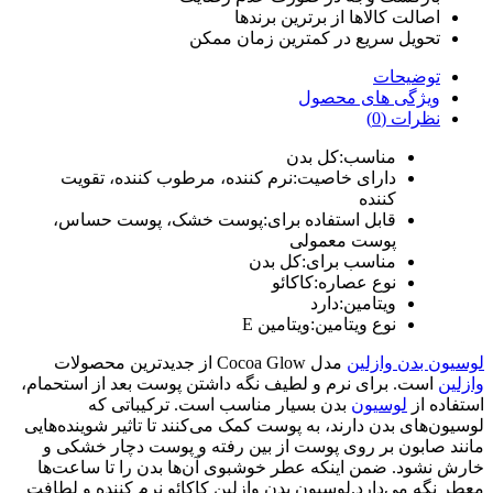
اصالت کالاها از برترین برندها
تحویل سریع در کمترین زمان ممکن
توضیحات
ویژگی های محصول
نظرات (0)
مناسب:کل بدن
دارای خاصیت:نرم کننده، مرطوب کننده، تقویت
کننده
قابل استفاده برای:پوست خشک، پوست حساس،
پوست معمولی
مناسب برای:
کل بدن
نوع عصاره:
کاکائو
ویتامین:د
ارد
نوع ویتامین:
ویتامین E
لوسیون بدن وازلین
مدل Cocoa Glow از جدیدترین محصولات
وازلین
است. برای نرم و لطیف نگه داشتن پوست بعد از استحمام،
استفاده از
لوسیون
بدن بسیار مناسب است. ترکیباتی که
لوسیون‌های بدن دارند، به پوست کمک می‌کنند تا تاثیر شوینده‌هایی
مانند صابون بر روی پوست از بین رفته و پوست دچار خشکی و
خارش نشود. ضمن اینکه عطر خوشبوی آن‌ها بدن را تا ساعت‌ها
معطر نگه می‌دارد.لوسیون بدن وازلین کاکائو نرم کننده و لطافت