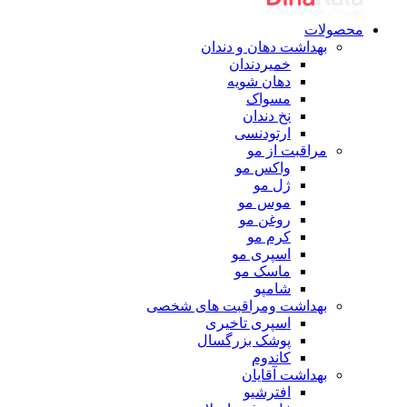
محصولات
بهداشت دهان و دندان
خمیردندان
دهان شویه
مسواک
نخ دندان
ارتودنسی
مراقبت از مو
واکس مو
ژل مو
موس مو
روغن مو
کرم مو
اسپری مو
ماسک مو
شامپو
بهداشت ومراقبت های شخصی
اسپری تاخیری
پوشک بزرگسال
کاندوم
بهداشت آقایان
افترشیو