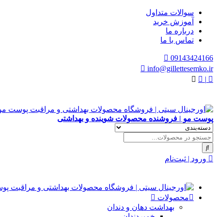
سوالات متداول
آموزش خرید
درباره ما
تماس با ما
09143424166
info@gillettesemko.ir
|
پوست مو | فروشنده محصولات شوینده و بهداشتی
ورود | ثبت‌نام
محصولات
بهداشت دهان و دندان
خمیردندان