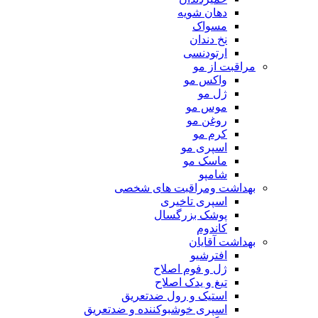
دهان شویه
مسواک
نخ دندان
ارتودنسی
مراقبت از مو
واکس مو
ژل مو
موس مو
روغن مو
کرم مو
اسپری مو
ماسک مو
شامپو
بهداشت ومراقبت های شخصی
اسپری تاخیری
پوشک بزرگسال
کاندوم
بهداشت آقایان
افترشیو
ژل و فوم اصلاح
تیغ و یدک اصلاح
استیک و رول ضدتعریق
اسپری خوشبوکننده و ضدتعریق