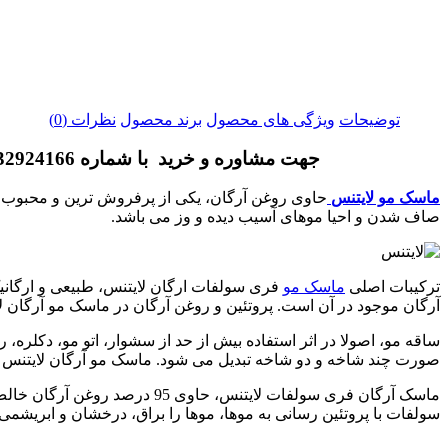
توضیحات
ویژگی های محصول
برند محصول
نظرات (0)
جهت مشاوره و خرید با شماره 09332924166و خرید عمده با شماره09143424166تماس بگیرید
ماسک مو لایتنس
حاوی روغن آرگان، یکی از پرفروش ترین و محبوب تر
صاف شدن و احیا موهای آسیب دیده و وز می باشد.
ترکیبات اصلی
ماسک مو
فری سولفات ارگان
لایتنس، طبیعی و ارگان
آرگان موجود در آن است. پروتئین و روغن آرگان در ماسک مو آرگان لا
ساقه مو، اصولا در اثر استفاده بیش از حد از سشوار، اتو مو، دکلره
صورت چند شاخه و دو شاخه تبدیل می شود. ماسک مو آرگان لایتنس
ماسک آرگان فری سولفات لایتنس
سولفات با پروتئین رسانی به موها، موها را براق، درخشان و ابریشمی