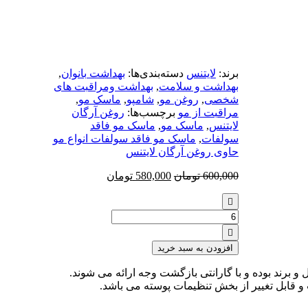
برند:
لایتنس
دسته‌بندی‌ها:
بهداشت بانوان
,
بهداشت و سلامت
,
بهداشت ومراقبت های
شخصی
,
روغن مو
,
شامپو
,
ماسک مو
,
مراقبت از مو
برچسب‌ها:
روغن آرگان
لایتنس
,
ماسک مو
,
ماسک مو فاقد
سولفات
,
ماسک مو فاقد سولفات انواع مو
حاوی روغن آرگان لایتنس
600,000
تومان
580,000
تومان
تعداد:
ماسک
مو
افزودن به سبد خرید
فاقد
سولفات
و برند بوده و با گارانتی بازگشت وجه ارائه می شوند.
انواع
 قابل تغییر از بخش تنظیمات پوسته می باشد.
مو
حاوی