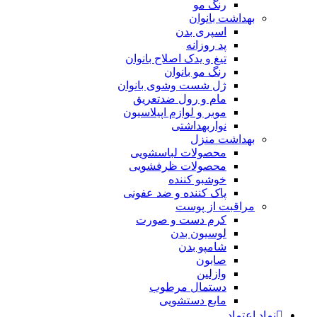
رنگ مو
بهداشت بانوان
اسپری بدن
پد روزانه
تیغ و یدک اصلاح بانوان
رنگ مو بانوان
ژل شست وشوی بانوان
مام و رول ضدتعریق
موبر و لوازم اپیلاسیون
نواربهداشتی
بهداشت منزل
محصولات لباسشویی
محصولات ظرفشویی
خوشبو کننده
پاک کننده و ضد عفونی
مراقبت از پوست
کرم دست و صورت
لوسیون بدن
شامپو بدن
صابون
وازلین
دستمال مرطوب
مایع دستشویی
نماد اعتماد