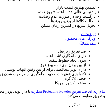
تضمین بهترین قیمت بازار
پشتیبانی عالی ۲۴ ساعته، ۷ روز هفته
بازگشت وجه در صورت عدم رضایت
اصالت کالاها از برترین برندها
تحویل سریع در کمترین زمان ممکن
توضیحات
ویژگی های محصول
نظرات (0)
ضد تعریق زیر بغل
دارای ماندگاری 48 ساعته
بدون ایجاد خطوط سفید
از بین بردن بوی نامطبوع عرق
دارای پودر محافظتی برای از بین رفتن التهاب پوستی
تکنولوژی فوق جاذب جهت جلوگیری از مرطوب شدن زیر
حجم : 73 گرم
ساخت کشور آمریکا
مام ژله ای
ضد تعریق
Protecting Powder
سکرت
و تعریق مقاومت می‌کند.
وزن
73 گرم