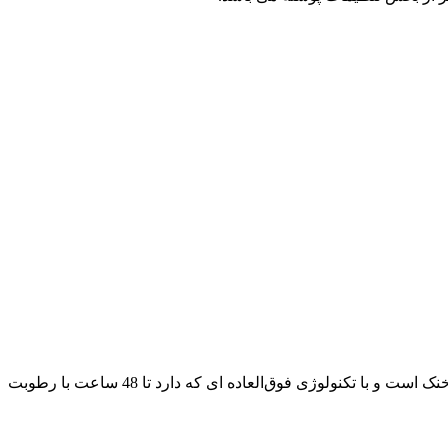
با دارا بودن پودر محافظتی التهاب پوستی را از بین می برد. این مام ژله ای دارای رایحه‌ای خنک است و با تکنولوژی فوق‌العاده ای که دارد تا 48 ساعت با رطوبت