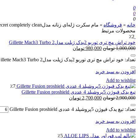
0
0
0
خانه
»
فروشگاه
»
مام سکرت ژله‌ای زنانه مدلSecret completely clean وزن 73 گرم
محصولات مرتبط
٪2
خود تراش مچ تری توربو 2یدک ژیلت مدل2 Gillette Mach3 Turbo
1,000,000
تومان
980,000
تومان
تعداد: خود تراش مچ تری توربو 2یدک ژیلت مدل2 Gillette Mach3 Turbo
افزودن به سبد خرید
Add to wishlist
٪7
تیغ یدک فیوژن 5پروشیلد 4 عددی Gillette Fusion proshield
2,900,000
تومان
2,700,000
تومان
تعداد: تیغ یدک فیوژن 5پروشیلد 4 عددی Gillette Fusion proshield
افزودن به سبد خرید
Add to wishlist
٪5