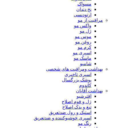
مسواک
نخ دندان
ارتودنسی
مراقبت از مو
واکس مو
ژل مو
موس مو
روغن مو
کرم مو
اسپری مو
ماسک مو
شامپو
بهداشت ومراقبت های شخصی
اسپری تاخیری
پوشک بزرگسال
کاندوم
بهداشت آقایان
افترشیو
ژل و فوم اصلاح
تیغ و یدک اصلاح
استیک و رول ضدتعریق
اسپری خوشبوکننده و ضدتعریق
رنگ مو