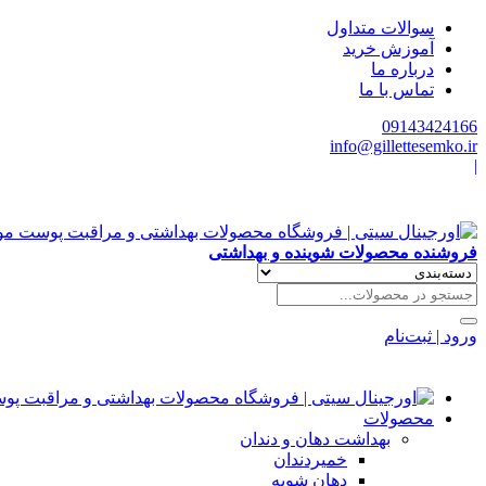
سوالات متداول
آموزش خرید
درباره ما
تماس با ما
09143424166
info@gillettesemko.ir
|
فروشنده محصولات شوینده و بهداشتی
ورود | ثبت‌نام
محصولات
بهداشت دهان و دندان
خمیردندان
دهان شویه