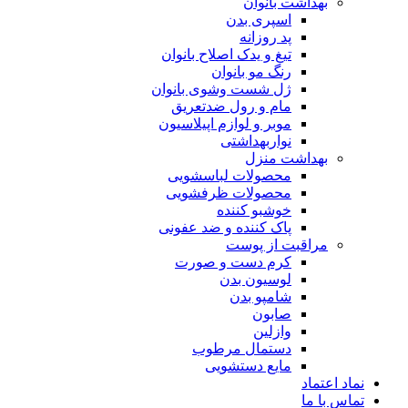
بهداشت بانوان
اسپری بدن
پد روزانه
تیغ و یدک اصلاح بانوان
رنگ مو بانوان
ژل شست وشوی بانوان
مام و رول ضدتعریق
موبر و لوازم اپیلاسیون
نواربهداشتی
بهداشت منزل
محصولات لباسشویی
محصولات ظرفشویی
خوشبو کننده
پاک کننده و ضد عفونی
مراقبت از پوست
کرم دست و صورت
لوسیون بدن
شامپو بدن
صابون
وازلین
دستمال مرطوب
مایع دستشویی
نماد اعتماد
تماس با ما