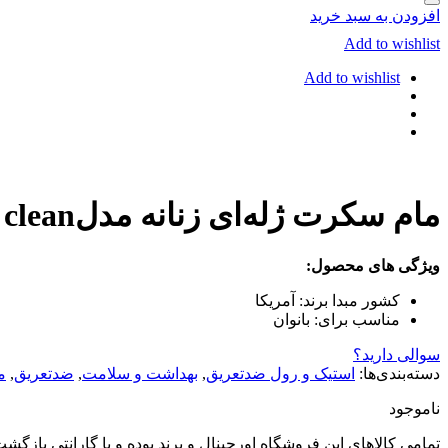
افزودن به سبد خرید
Add to wishlist
Add to wishlist
مام سکرت ژله‌ای زنانه مدلSecret completely clean وزن 73 گرم
ویژگی های محصول:
کشور مبدا برند:
آمریکا
مناسب برای:
بانوان
سوالی دارید؟
دسته‌بندی‌ها:
استیک و رول ضدتعریق
,
بهداشت و سلامت
,
ضدتعریق
,
م
ناموجود
تمامی کالاهای این فروشگاه اورجینال و برند بوده و با گارانتی باز