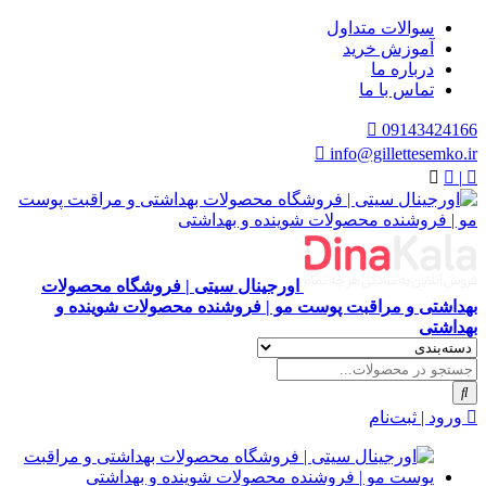
سوالات متداول
آموزش خرید
درباره ما
تماس با ما
09143424166
info@gillettesemko.ir
|
اورجینال سیتی | فروشگاه محصولات
بهداشتی و مراقبت پوست مو | فروشنده محصولات شوینده و
بهداشتی
ورود | ثبت‌نام