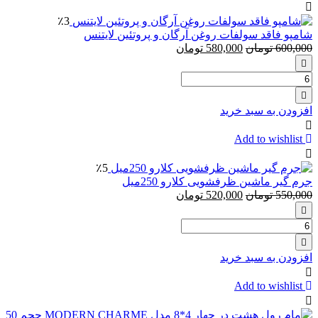
تیغ
٪3
ژیلت
شامپو فاقد سولفات روغن آرگان و پروتئین لایتنس
Dorco
600,000
تومان
580,000
تومان
تعداد:
شامپو
فاقد
افزودن به سبد خرید
سولفات
روغن
Add to wishlist
آرگان
و
٪5
پروتئین
جرم گیر ماشین ظرفشویی کلارو 250میل
لایتنس
550,000
تومان
520,000
تومان
تعداد:
جرم
گیر
افزودن به سبد خرید
ماشین
ظرفشویی
Add to wishlist
کلارو
250میل