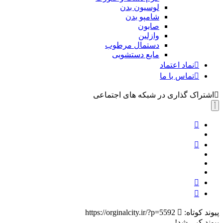
لوسیون بدن
شامپو بدن
صابون
وازلین
دستمال مرطوب
مایع دستشویی
نماد اعتماد
تماس با ما
اشتراک گذاری در شبکه های اجتماعی
پیوند کوتاه:
https://orginalcity.ir/?p=5592
پیوند کپی شد!