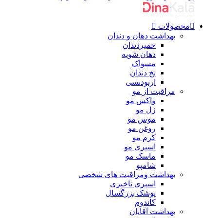
محصولات
بهداشت دهان و دندان
خمیردندان
دهان شویه
مسواک
نخ دندان
ارتودنسی
مراقبت از مو
واکس مو
ژل مو
موس مو
روغن مو
کرم مو
اسپری مو
ماسک مو
شامپو
بهداشت ومراقبت های شخصی
اسپری تاخیری
پوشک بزرگسال
کاندوم
بهداشت آقایان