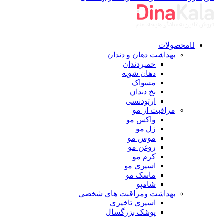
محصولات
بهداشت دهان و دندان
خمیردندان
دهان شویه
مسواک
نخ دندان
ارتودنسی
مراقبت از مو
واکس مو
ژل مو
موس مو
روغن مو
کرم مو
اسپری مو
ماسک مو
شامپو
بهداشت ومراقبت های شخصی
اسپری تاخیری
پوشک بزرگسال