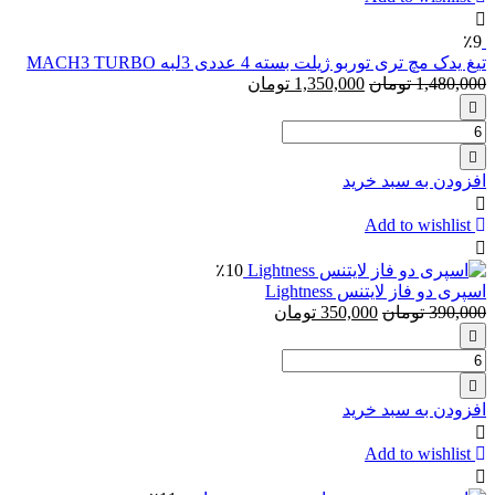
وازلین
کرم
٪9
نرم
تیغ یدک مچ تری توربو ژیلت بسته 4 عددی 3لبه MACH3 TURBO
کننده
1,480,000
تومان
1,350,000
تومان
لب
وازلین
تعداد:
Vaseline
تیغ
مدل
یدک
Aloe
افزودن به سبد خرید
مچ
حجم
20
تری
Add to wishlist
میلی
توربو
لیتر
ژیلت
٪10
بسته
اسپری دو فاز لایتنس Lightness
4
390,000
تومان
350,000
تومان
عددی
3لبه
تعداد:
MACH3
TURBO
اسپری
دو
افزودن به سبد خرید
فاز
لایتنس
Add to wishlist
Lightness