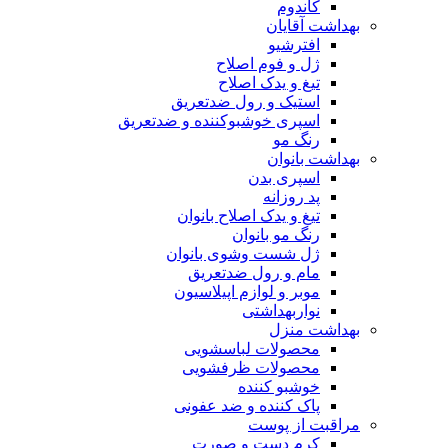
کاندوم
بهداشت آقایان
افترشیو
ژل و فوم اصلاح
تیغ و یدک اصلاح
استیک و رول ضدتعریق
اسپری خوشبوکننده و ضدتعریق
رنگ مو
بهداشت بانوان
اسپری بدن
پد روزانه
تیغ و یدک اصلاح بانوان
رنگ مو بانوان
ژل شست وشوی بانوان
مام و رول ضدتعریق
موبر و لوازم اپیلاسیون
نواربهداشتی
بهداشت منزل
محصولات لباسشویی
محصولات ظرفشویی
خوشبو کننده
پاک کننده و ضد عفونی
مراقبت از پوست
کرم دست و صورت