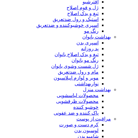
افترشیو
ژل و فوم اصلاح
تیغ و یدک اصلاح
استیک و رول ضدتعریق
اسپری خوشبوکننده و ضدتعریق
رنگ مو
بهداشت بانوان
اسپری بدن
پد روزانه
تیغ و یدک اصلاح بانوان
رنگ مو بانوان
ژل شست وشوی بانوان
مام و رول ضدتعریق
موبر و لوازم اپیلاسیون
نواربهداشتی
بهداشت منزل
محصولات لباسشویی
محصولات ظرفشویی
خوشبو کننده
پاک کننده و ضد عفونی
مراقبت از پوست
کرم دست و صورت
لوسیون بدن
شامپو بدن