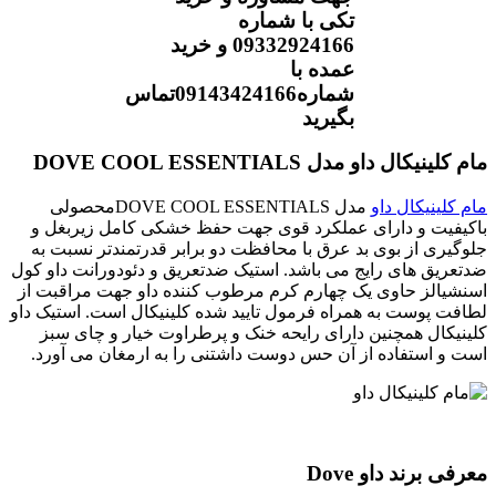
تکی با شماره
09332924166 و خرید
عمده با
شماره09143424166تماس
بگیرید
مام کلینیکال داو مدل DOVE COOL ESSENTIALS
مام کلینیکال داو
مدل DOVE COOL ESSENTIALSمحصولی
باکیفیت و دارای عملکرد قوی جهت حفظ خشکی کامل زیربغل و
جلوگیری از بوی بد عرق با محافظت دو برابر قدرتمندتر نسبت به
ضدتعریق های رایج می باشد. استیک ضدتعریق و دئودورانت داو کول
اسنشیالز حاوی یک چهارم کرم مرطوب کننده داو جهت مراقبت از
لطافت پوست به همراه فرمول تایید شده کلینیکال است. استیک داو
کلینیکال همچنین دارای رایحه خنک و پرطراوت خیار و چای سبز
است و استفاده از آن حس دوست داشتنی را به ارمغان می آورد.
معرفی برند داو Dove