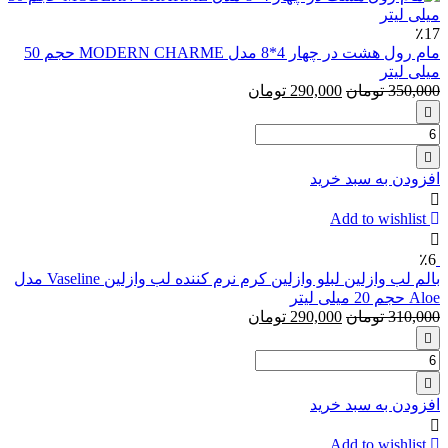
٪17
مام رول هشت در چهار 4*8 مدل MODERN CHARME حجم 50
میلی لیتر
350,000
تومان
290,000
تومان
تعداد:
مام
رول
افزودن به سبد خرید
هشت
در
Add to wishlist
چهار
4*8
٪6
مدل
بالم لب وازلین لبلو وازلین کرم نرم کننده لب وازلین Vaseline مدل
MODERN
Aloe حجم 20 میلی لیتر
CHARME
310,000
تومان
290,000
تومان
حجم
50
میلی
تعداد:
لیتر
بالم
لب
افزودن به سبد خرید
وازلین
لبلو
Add to wishlist