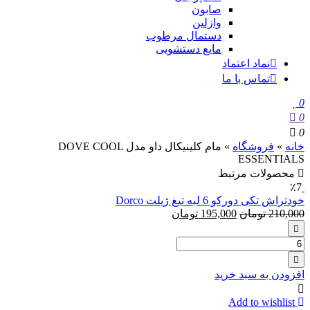
صابون
وازلین
دستمال مرطوب
مایع دستشویی
نماد اعتماد
تماس با ما
0
0
0
خانه
»
فروشگاه
»
مام کلینیکال داو مدل DOVE COOL
ESSENTIALS
محصولات مرتبط
٪7
خودتراش تکی دورکو 6 لبه تیغ ژیلت Dorco
210,000
تومان
195,000
تومان
تعداد:
خودتراش
تکی
افزودن به سبد خرید
دورکو
6
Add to wishlist
لبه