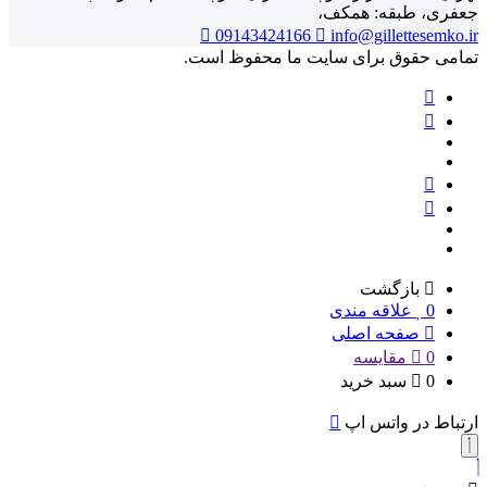
جعفری، طبقه: همکف،
09143424166
info@gillettesemko.ir
تمامی حقوق برای سایت ما محفوظ است.
بازگشت
0
علاقه مندی
صفحه اصلی
0
مقایسه
0
سبد خرید
ارتباط در واتس اپ