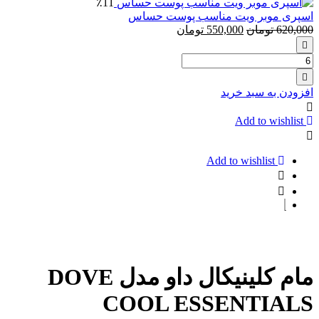
٪11
اس‍پری موبر ویت مناسب پوست حساس
620,000
تومان
550,000
تومان
تعداد:
اس‍پری
موبر
افزودن به سبد خرید
ویت
مناسب
Add to wishlist
پوست
حساس
Add to wishlist
مام کلینیکال داو مدل DOVE
COOL ESSENTIALS