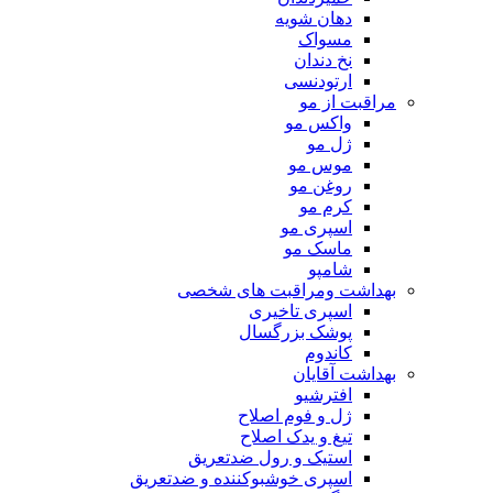
دهان شویه
مسواک
نخ دندان
ارتودنسی
مراقبت از مو
واکس مو
ژل مو
موس مو
روغن مو
کرم مو
اسپری مو
ماسک مو
شامپو
بهداشت ومراقبت های شخصی
اسپری تاخیری
پوشک بزرگسال
کاندوم
بهداشت آقایان
افترشیو
ژل و فوم اصلاح
تیغ و یدک اصلاح
استیک و رول ضدتعریق
اسپری خوشبوکننده و ضدتعریق