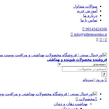
سوالات متداول
آموزش خرید
درباره ما
تماس با ما
09143424166
info@gillettesemko.ir
|
فروشنده محصولات شوینده و بهداشتی
ورود | ثبت‌نام
محصولات
بهداشت دهان و دندان
خمیردندان