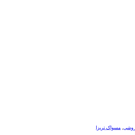
روشی
,
مسواک تریزا