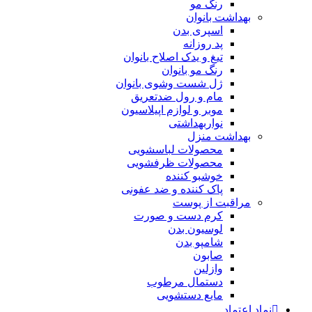
رنگ مو
بهداشت بانوان
اسپری بدن
پد روزانه
تیغ و یدک اصلاح بانوان
رنگ مو بانوان
ژل شست وشوی بانوان
مام و رول ضدتعریق
موبر و لوازم اپیلاسیون
نواربهداشتی
بهداشت منزل
محصولات لباسشویی
محصولات ظرفشویی
خوشبو کننده
پاک کننده و ضد عفونی
مراقبت از پوست
کرم دست و صورت
لوسیون بدن
شامپو بدن
صابون
وازلین
دستمال مرطوب
مایع دستشویی
نماد اعتماد