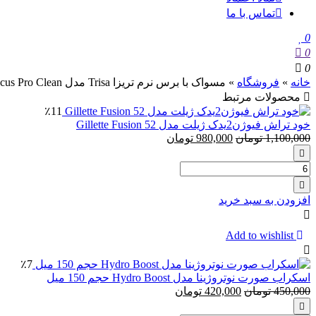
تماس با ما
0
0
0
خانه
»
فروشگاه
»
مسواک با برس نرم تریزا Trisa مدل Focus Pro Clean بسته 4 عددی
محصولات مرتبط
٪11
خود تراش فیوژن2یدک ژیلت مدل Gillette Fusion 52
1,100,000
تومان
980,000
تومان
تعداد:
خود
تراش
افزودن به سبد خرید
فیوژن2یدک
ژیلت
مدل
Add to wishlist
Gillette
Fusion
٪7
52
اسکراب صورت نوتروژینا مدل Hydro Boost حجم 150 میل
450,000
تومان
420,000
تومان