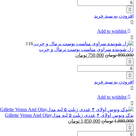
تعداد:
اسکراب
صورت
افزودن به سبد خرید
نوتروژینا
مدل
Hydro
Add to wishlist
Boost
حجم
٪16
150
ژل شوینده سراوی مناسب پوست نرمال و چرب
میل
890,000
تومان
750,000
تومان
تعداد:
ژل
شوینده
افزودن به سبد خرید
سراوی
مناسب
پوست
Add to wishlist
نرمال
و
چرب
یدک ونوس اولای ‏۴ عددی ژیلت ۵ لبه مدلGillette Venus And Olay
1,880,000
تومان
1,850,000
تومان
تعداد: