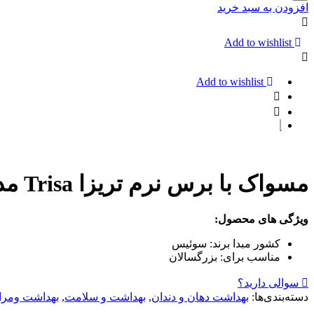
شویه
افزودن به سبد خرید
اورال
بی
Complete
Add to wishlist
مدل
oral-
B
Add to wishlist
Lasting
Freshness
حجم
250
میلی
لیتر
مسواک با برس نرم تریزا Trisa مدل Focus Pro Clean بسته 4 عددی
ویژگی های محصول:
کشور مبدا برند:
سوئیس
مناسب برای:
بزرگسالان
سوالی دارید؟
دسته‌بندی‌ها:
بهداشت دهان و دندان
,
بهداشت و سلامت
,
بهداشت ومر