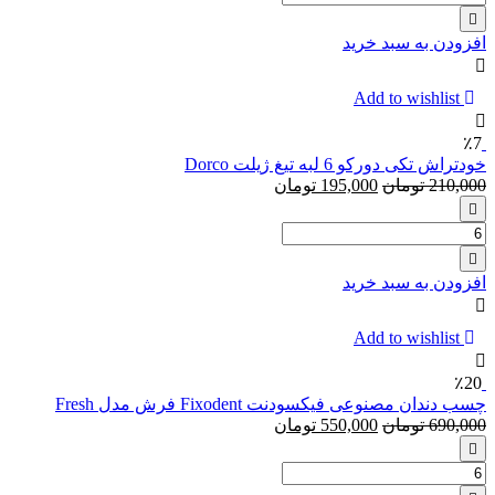
یدک
ونوس
افزودن به سبد خرید
اولای
‏۴
عددی
Add to wishlist
ژیلت
۵
٪7
لبه
خودتراش تکی دورکو 6 لبه تیغ ژیلت Dorco
مدلGillette
210,000
تومان
195,000
تومان
Venus
And
تعداد:
Olay
خودتراش
تکی
افزودن به سبد خرید
دورکو
6
لبه
Add to wishlist
تیغ
ژیلت
٪20
Dorco
چسب دندان مصنوعی فیکسودنت Fixodent فرش مدل Fresh
690,000
تومان
550,000
تومان
تعداد:
چسب