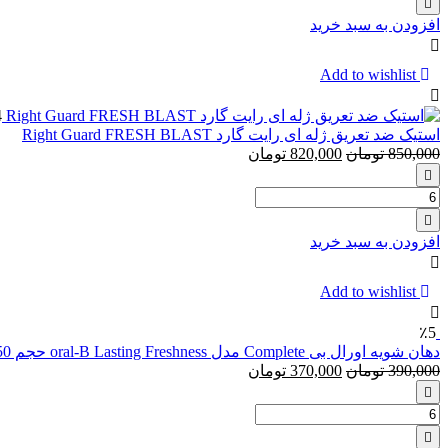
دندان
افزودن به سبد خرید
مصنوعی
فیکسودنت
Fixodent
Add to wishlist
فرش
مدل
4
Fresh
استیک ضد تعریق ژله ای رایت گارد Right Guard FRESH BLAST
850,000
تومان
820,000
تومان
تعداد:
استیک
ضد
افزودن به سبد خرید
تعریق
ژله
ای
Add to wishlist
رایت
گارد
٪5
Right
دهان شویه اورال بی Complete مدل oral-B Lasting Freshness حجم 250 میلی لیتر
Guard
390,000
تومان
370,000
تومان
FRESH
BLAST
تعداد:
دهان